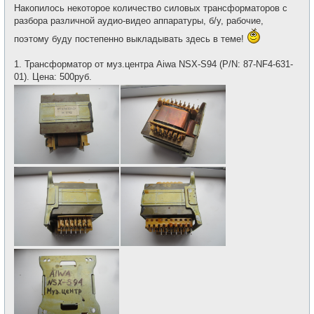
о
е
Накопилось некоторое количество силовых трансформаторов с
б
т
щ
разбора различной аудио-видео аппаратуры, б/у, рабочие,
и
е
н
поэтому буду постепенно выкладывать здесь в теме!
и
е
1. Трансформатор от муз.центра Aiwa NSX-S94 (P/N: 87-NF4-631-
01). Цена: 500руб.