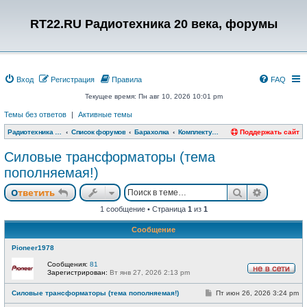
RT22.RU Радиотехника 20 века, форумы
Вход
Регистрация
Правила
FAQ
Текущее время: Пн авг 10, 2026 10:01 pm
Темы без ответов
|
Активные темы
Радиотехника 20 века, форумы
Список форумов
Барахолка
Комплектующие, инструменты и материалы
Поддержать сайт
Силовые трансформаторы (тема
пополняемая!)
Поиск
Расшире
Ответить
1 сообщение • Страница
1
из
1
Сообщение
Pioneer1978
Сообщения:
81
Зарегистрирован:
Вт янв 27, 2026 2:13 pm
Н
е
С
Силовые трансформаторы (тема пополняемая!)
Пт июн 26, 2026 3:24 pm
в
о
с