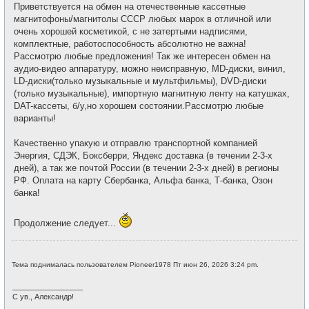
Приветствуется на обмен на отечественные кассетные
магнитофоны/магнитолы СССР любых марок в отличной или
очень хорошей косметикой, с не затертыми надписями,
комплектные, работоспособность абсолютно не важна!
Рассмотрю любые предложения! Так же интересен обмен на
аудио-видео аппаратуру, можно неисправную, MD-диски, винил,
LD-диски(только музыкальные и мультфильмы), DVD-диски
(только музыкальные), импортную магнитную ленту на катушках,
DAT-кассеты, б/у,но хорошем состоянии.Рассмотрю любые
варианты!
Качественно упакую и отправлю транспортной компанией
Энергия, СДЭК, Боксберри, Яндекс доставка (в течении 2-3-х
дней), а так же почтой России (в течении 2-3-х дней) в регионы
РФ. Оплата на карту Сбербанка, Альфа банка, Т-банка, Озон
банка!
Продолжение следует...
Тема поднималась пользователем Pioneer1978 Пт июн 26, 2026 3:24 pm.
_________________
С ув., Александр!