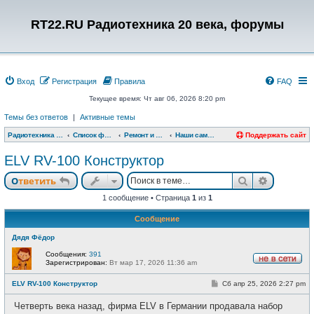
RT22.RU Радиотехника 20 века, форумы
Вход
Регистрация
Правила
FAQ
Текущее время: Чт авг 06, 2026 8:20 pm
Темы без ответов
|
Активные темы
Радиотехника 20 века, форумы
Список форумов
Ремонт и модернизация
Наши самоделки
Поддержать сайт
ELV RV-100 Конструктор
Поиск
Расшире
Ответить
1 сообщение • Страница
1
из
1
Сообщение
Дядя Фёдор
Сообщения:
391
Зарегистрирован:
Вт мар 17, 2026 11:36 am
Н
е
С
ELV RV-100 Конструктор
Сб апр 25, 2026 2:27 pm
в
о
с
о
е
Четверть века назад, фирма ELV в Германии продавала набор
б
т