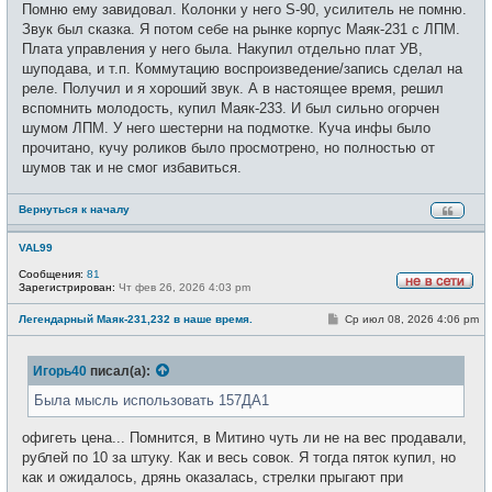
Помню ему завидовал. Колонки у него S-90, усилитель не помню.
Звук был сказка. Я потом себе на рынке корпус Маяк-231 с ЛПМ.
Плата управления у него была. Накупил отдельно плат УВ,
шуподава, и т.п. Коммутацию воспроизведение/запись сделал на
реле. Получил и я хороший звук. А в настоящее время, решил
вспомнить молодость, купил Маяк-233. И был сильно огорчен
шумом ЛПМ. У него шестерни на подмотке. Куча инфы было
прочитано, кучу роликов было просмотрено, но полностью от
шумов так и не смог избавиться.
Вернуться к началу
VAL99
Сообщения:
81
Зарегистрирован:
Чт фев 26, 2026 4:03 pm
Н
е
С
Легендарный Маяк-231,232 в наше время.
Ср июл 08, 2026 4:06 pm
в
о
с
о
е
б
т
Игорь40
писал(а):
щ
и
е
н
Была мысль использовать 157ДА1
и
е
офигеть цена... Помнится, в Митино чуть ли не на вес продавали,
рублей по 10 за штуку. Как и весь совок. Я тогда пяток купил, но
как и ожидалось, дрянь оказалась, стрелки прыгают при