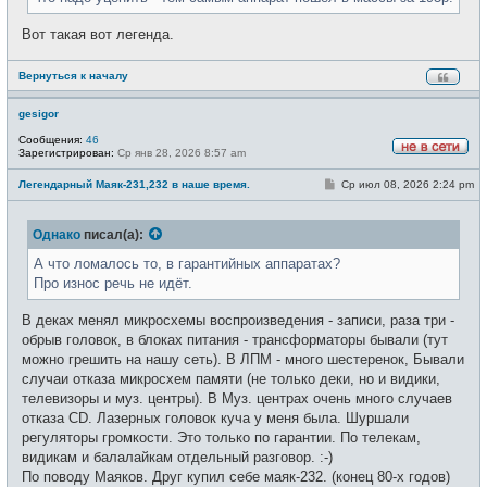
Вот такая вот легенда.
Вернуться к началу
gesigor
Сообщения:
46
Зарегистрирован:
Ср янв 28, 2026 8:57 am
Н
е
С
Легендарный Маяк-231,232 в наше время.
Ср июл 08, 2026 2:24 pm
в
о
с
о
е
б
т
Однако
писал(а):
щ
и
е
н
А что ломалось то, в гарантийных аппаратах?
и
Про износ речь не идёт.
е
В деках менял микросхемы воспроизведения - записи, раза три -
обрыв головок, в блоках питания - трансформаторы бывали (тут
можно грешить на нашу сеть). В ЛПМ - много шестеренок, Бывали
случаи отказа микросхем памяти (не только деки, но и видики,
телевизоры и муз. центры). В Муз. центрах очень много случаев
отказа CD. Лазерных головок куча у меня была. Шуршали
регуляторы громкости. Это только по гарантии. По телекам,
видикам и балалайкам отдельный разговор. :-)
По поводу Маяков. Друг купил себе маяк-232. (конец 80-х годов)