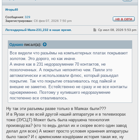
Игорь40
Сообщения:
329
Зарегистрирован:
Сб фев 07, 2026 7:50 pm
Н
е
С
Легендарный Маяк-231,232 в наше время.
Ср июл 08, 2026 5:53 pm
в
о
с
о
е
б
т
Однако
писал(а):
щ
и
е
н
Все видели что разьёмы на компьютерных платах покрывают
и
золотом. Это дорого, но как иначе.
е
А иначе как в 231 недоразумении 70 контактов, не
позолоченных. А покрытых непонятно чем. Паяли это
автоматически и использовали флюс, который разьедал
покрытие. Так что покрытие отваливалось под пайкой и
внешне не заметно. Естейственно не сразу и не все контакты
одновременно. Поэтому у купившего недоразумение
постепенно все отваливалось.
Ну так эти разъемы разве только в Маяках были???
И в Яузах и во всей другой нашей аппаратуре и в телевизорах
тоже (3УСЦТ) Может быть была нарушена технология
производсва? (кто то ведь делал их и скорее всего один завод
делал для всех) А может просто условия хранения аппаратуры
было такое? И с армянскими кондёрами история такая же, ну