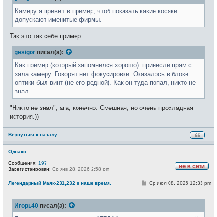
е
н
Камеру я привел в пример, чтоб показать какие косяки
и
допускают именитые фирмы.
е
Так это так себе пример.
gesigor
писал(а):
Как пример (который запомнился хорошо): принесли прям с
зала камеру. Говорят нет фокусировки. Оказалось в блоке
оптики был винт (не его родной). Как он туда попал, никто не
знал.
"Никто не знал", ага, конечно. Смешная, но очень прохладная
история.))
Вернуться к началу
Однако
Сообщения:
197
Зарегистрирован:
Ср янв 28, 2026 2:58 pm
Н
е
С
Легендарный Маяк-231,232 в наше время.
Ср июл 08, 2026 12:33 pm
в
о
с
о
е
б
т
Игорь40
писал(а):
щ
и
е