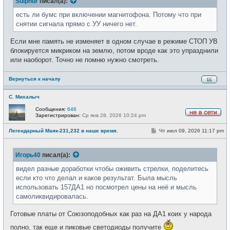
Sulphur
писал(а):
щ
и
е
н
есть ли бумс при включении магнитофона. Потому что при
и
снятии сигнала прямо с УУ ничего нет.
е
Если мне память не изменяет в одном случае в режиме СТОП УВ
блокируется микриком на землю, потом вроде как это упразднили
или наоборот. Точно не помню нужно смотреть.
Вернуться к началу
С. Михалыч
Сообщения:
646
Зарегистрирован:
Ср янв 28, 2026 10:24 pm
Н
е
С
Легендарный Маяк-231,232 в наше время.
Чт июл 09, 2026 11:17 pm
в
о
с
о
е
б
т
Игорь40
писал(а):
щ
и
е
н
видел разные доработки чтобы оживить стрелки, поделитесь
и
если кто что делал и каков результат. Была мысль
е
использовать 157ДА1 но посмотрел цены на неё и мысль
самоликвидировалась.
Готовые платы от Союзоподобных как раз на ДА1 коих у народа
полно, так еще и пиковые светодиоды получите