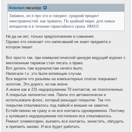
Relanium
писал(а):
Забавно, но я про это и говорил, средний процент
неисправностей, как правило, По крайней мере, для новых
аппаратов и в течении гарантийного срока. ИМХО.
Ни да ни нет, только предположения и сомнения.
Однако это означает что написавший не знает предмета о
котором пишет.
Вот просто так, при коммунистической цензуре ведущий журнал с
миллионным тиражом стал писать о браке.
Вот делать там журналистам нечего было.
Написали т.к. это были вопиющие случаи.
Все видели что разьёмы на компьютерных платах покрывают
золотом. Это дорого, но как иначе.
А иначе как в 231 недоразумении 70 контактов, не позолоченных.
А покрытых непонятно чем. Паяли это автоматически и
использовали флюс, который разьедал покрытие. Так что
покрытие отваливалось под пайкой и внешне не заметно.
Естейственно не сразу и не все контакты одновременно. Поэтому
у купившего недоразумение постепенно все отваливалось.
Ремонт элементарен, выпаять все контакты, зачистить, облудить
и припаять заново. И все будет работать.