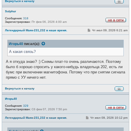
Вернуться к началу
Sulphur
Сообщения:
318
Зарегистрирован:
Пт фев 06, 2026 4:00 am
Н
е
С
Легендарный Маяк-231,232 в наше время.
Чт июл 09, 2026 6:21 am
в
о
с
о
е
б
т
Игорь40
писал(а):
щ
и
е
н
А какая связь?
и
е
А я откуда знаю? :) Схемы плат-то очень различаются. Поэтому
было б хорошо спросить у какого-нибудь владельца 202, есть ли
бумс при включении магнитофона. Потому что при снятии сигнала
прямо с УУ ничего нет.
Вернуться к началу
Игорь40
Сообщения:
329
Зарегистрирован:
Сб фев 07, 2026 7:50 pm
Н
е
С
Легендарный Маяк-231,232 в наше время.
Чт июл 09, 2026 10:12 pm
в
о
с
о
е
б
т