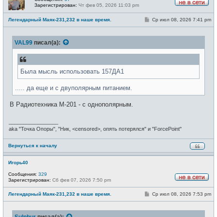
Зарегистрирован:
Чт фев 05, 2026 11:03 pm
Н
е
С
Легендарный Маяк-231,232 в наше время.
Ср июл 08, 2026 7:41 pm
в
о
с
о
е
б
т
VAL99
писал(а):
щ
и
е
н
и
е
Была мысль использовать 157ДА1
..... да еще и с двуполярным питанием.
В Радиотехника М-201 - с однополярным.
_________________
aka "Точка Опоры", "Ник, <censored>, опять потерялся" и "ForcePoint"
Вернуться к началу
Игорь40
Сообщения:
329
Зарегистрирован:
Сб фев 07, 2026 7:50 pm
Н
е
С
Легендарный Маяк-231,232 в наше время.
Ср июл 08, 2026 7:53 pm
в
о
с
о
е
б
т
Sulphur
писал(а):
щ