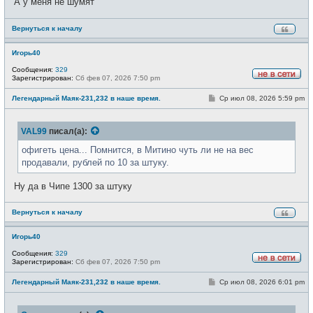
А у меня не шумят
Вернуться к началу
Игорь40
Сообщения:
329
Зарегистрирован:
Сб фев 07, 2026 7:50 pm
Н
е
С
Легендарный Маяк-231,232 в наше время.
Ср июл 08, 2026 5:59 pm
в
о
с
о
е
б
т
VAL99
писал(а):
щ
и
е
н
офигеть цена... Помнится, в Митино чуть ли не на вес
и
продавали, рублей по 10 за штуку.
е
Ну да в Чипе 1300 за штуку
Вернуться к началу
Игорь40
Сообщения:
329
Зарегистрирован:
Сб фев 07, 2026 7:50 pm
Н
е
С
Легендарный Маяк-231,232 в наше время.
Ср июл 08, 2026 6:01 pm
в
о
с
о
е
б
т