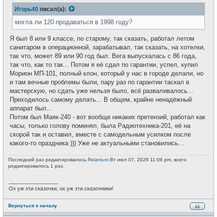
б
т
Игорь40
писал(а):
щ
и
е
н
могла ли 120 продаваться в 1998 году?
и
е
Я был 8 или 9 классе, по старому, так сказать, работал летом
санитаром в операционной, зарабатывал, так сказать, на хотелки,
так что, может 89 или 90 год был. Вега выпускалась с 86 года,
так что, как то так... Потом я её сдал по гарантии, успел, купил
Морион МП-101, полный клон, который у нас в городе делали, но
и там вечные проблемы были, пару раз по гарантии таскал в
мастерскую, но сдать уже нельзя было, всё разваливалось...
Приходилось самому делать... В общем, крайне ненадёжный
аппарат был...
Потом был Маяк-240 - вот вообще никаких претензий, работал как
часы, только голову поменял, была Радиотехника-201, её на
скорой так и оставил, вместе с самодельным усилком после
какого-то праздника ))) Уже не актуальными становились...
Последний раз редактировалось
Relanium
Вт июл 07, 2026 11:06 pm, всего
редактировалось 1 раз.
_________________
Ох уж эти сказочки, ох уж эти сказочники!
Вернуться к началу