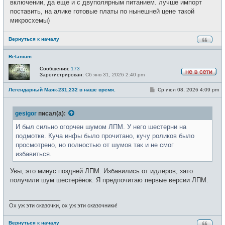
включении, да еще и с двуполярным питанием. лучше импорт
поставить, на алике готовые платы по нынешней цене такой
микросхемы)
Вернуться к началу
Relanium
Сообщения:
173
Зарегистрирован:
Сб янв 31, 2026 2:40 pm
Н
е
С
Легендарный Маяк-231,232 в наше время.
Ср июл 08, 2026 4:09 pm
в
о
с
о
е
б
т
gesigor
писал(а):
щ
и
е
н
И был сильно огорчен шумом ЛПМ. У него шестерни на
и
подмотке. Куча инфы было прочитано, кучу роликов было
е
просмотрено, но полностью от шумов так и не смог
избавиться.
Увы, это минус поздней ЛПМ. Избавились от идлеров, зато
получили шум шестерёнок. Я предпочитаю первые версии ЛПМ.
_________________
Ох уж эти сказочки, ох уж эти сказочники!
Вернуться к началу