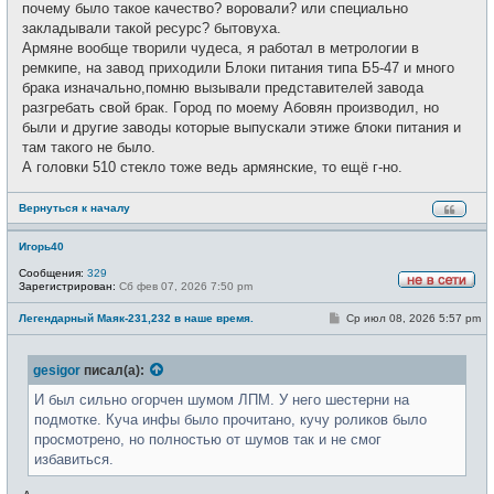
почему было такое качество? воровали? или специально
закладывали такой ресурс? бытовуха.
Армяне вообще творили чудеса, я работал в метрологии в
ремкипе, на завод приходили Блоки питания типа Б5-47 и много
брака изначально,помню вызывали представителей завода
разгребать свой брак. Город по моему Абовян производил, но
были и другие заводы которые выпускали этиже блоки питания и
там такого не было.
А головки 510 стекло тоже ведь армянские, то ещё г-но.
Вернуться к началу
Игорь40
Сообщения:
329
Зарегистрирован:
Сб фев 07, 2026 7:50 pm
Н
е
С
Легендарный Маяк-231,232 в наше время.
Ср июл 08, 2026 5:57 pm
в
о
с
о
е
б
т
gesigor
писал(а):
щ
и
е
н
И был сильно огорчен шумом ЛПМ. У него шестерни на
и
подмотке. Куча инфы было прочитано, кучу роликов было
е
просмотрено, но полностью от шумов так и не смог
избавиться.