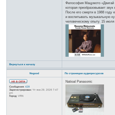
Философия Мацумото «Двигай с
которая преобразовывает звук
После его смерти в 1988 году
и воспитывать музыкальную кул
человеческому опыту. 15 июля
Вернуться к началу
Nogood
По страницам аудиоресурсов
Natioal Panasonic
Н
Сообщения:
428
е
Зарегистрирован:
Чт янв 29, 2026 7:47
в
pm
с
Город:
VRN
е
т
и