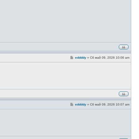
С
eddddy
»
Сб май 09, 2026 10:06 am
о
о
б
щ
е
н
и
е
С
eddddy
»
Сб май 09, 2026 10:07 am
о
о
б
щ
е
н
и
е