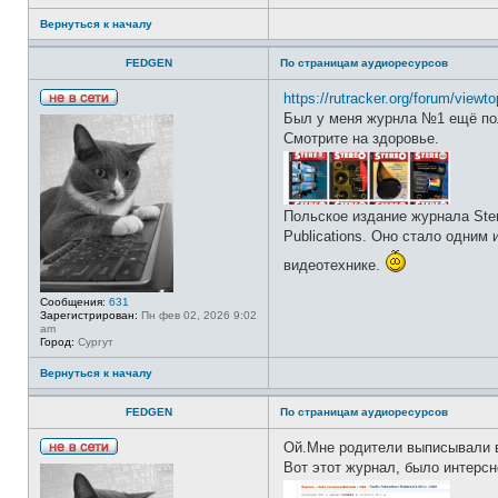
т
Вернуться к началу
и
FEDGEN
По страницам аудиоресурсов
https://rutracker.org/forum/view
Н
Был у меня журнла №1 ещё пол
е
Смотрите на здоровье.
в
с
е
т
и
Польское издание журнала Ster
Publications. Оно стало одним
видеотехнике.
Сообщения:
631
Зарегистрирован:
Пн фев 02, 2026 9:02
am
Город:
Сургут
Вернуться к началу
FEDGEN
По страницам аудиоресурсов
Ой.Мне родители выписывали в
Н
Вот этот журнал, было интерсн
е
в