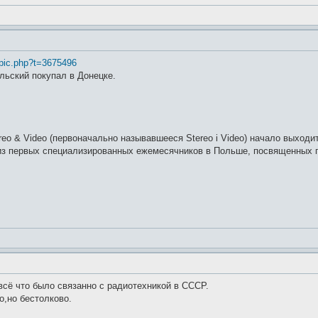
topic.php?t=3675496
ьский покупал в Донецке.
eo & Video (первоначально называвшееся Stereo i Video) начало выходит
 из первых специализированных ежемесячников в Польше, посвященных п
сё что было связанно с радиотехникой в СССР.
о,но бестолково.