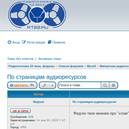
Вход
Регистрация
Правила
Темы без ответов
|
Активные темы
Радиотехника 20 века, форумы
Список форумов
Музей
Импортная радиотех
По страницам аудиоресурсов
Поиск
Расши
Ответить
Автор
Nogood
По страницам аудиоресурсов
Федген твое мнение про "хлам" 
Н
Сообщения:
428
е
Зарегистрирован:
Чт янв 29, 2026 7:47
в
pm
с
Город:
VRN
е