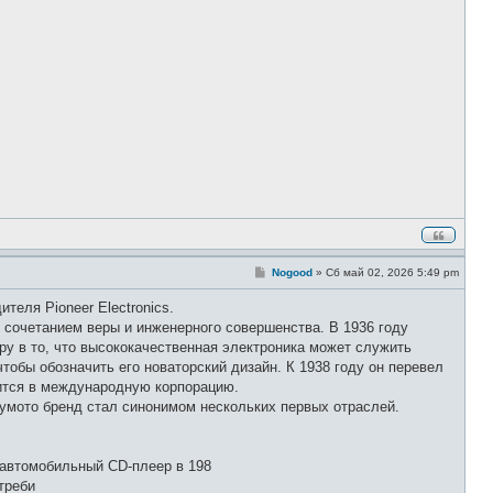
и
е
С
Nogood
»
Сб май 02, 2026 5:49 pm
о
о
теля Pioneer Electronics.
б
щ
 сочетанием веры и инженерного совершенства. В 1936 году
е
еру в то, что высококачественная электроника может служить
н
и
тобы обозначить его новаторский дизайн. К 1938 году он перевел
е
тится в международную корпорацию.
умото бренд стал синонимом нескольких первых отраслей.
й автомобильный CD-плеер в 198
треби