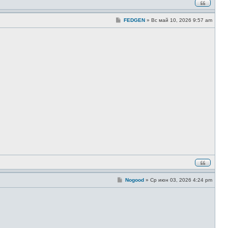
С
FEDGEN
»
Вс май 10, 2026 9:57 am
о
о
б
щ
е
н
и
е
С
Nogood
»
Ср июн 03, 2026 4:24 pm
о
о
б
щ
е
н
и