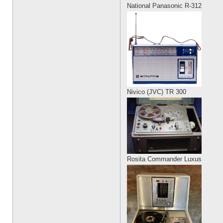
National Panasonic R-312
Nivico (JVC) TR 300
Rosita Commander Luxus