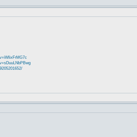
?v=iWlixFrMG7c
h?v=sDuuLNbPBwg
09205201652/