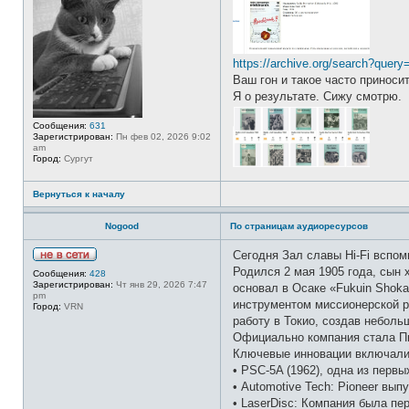
с
е
т
и
https://archive.org/search?query
Ваш гон и такое часто приноси
Я о результате. Сижу смотрю.
Сообщения:
631
Зарегистрирован:
Пн фев 02, 2026 9:02
am
Город:
Сургут
Вернуться к началу
Nogood
По страницам аудиоресурсов
Сегодня Зал славы Hi-Fi вспом
Н
Родился 2 мая 1905 года, сын
Сообщения:
428
е
Зарегистрирован:
Чт янв 29, 2026 7:47
основал в Осаке «Fukuin Shoka
в
pm
с
инструментом миссионерской ра
Город:
VRN
е
работу в Токио, создав неболь
т
и
Официально компания стала Пи
Ключевые инновации включали
• PSC-5A (1962), одна из перв
• Automotive Tech: Pioneer вы
• LaserDisc: Компания была п