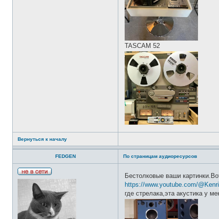
TASCAM 52
Вернуться к началу
FEDGEN
По страницам аудиоресурсов
Бестолковые ваши картинки.Во
Н
https://www.youtube.com/@Kenr
е
в
где стрелака,эта акустика у м
с
е
т
и