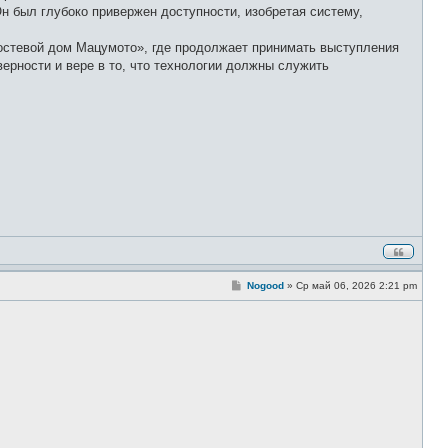
 был глубоко привержен доступности, изобретая систему,
.
гостевой дом Мацумото», где продолжает принимать выступления
ерности и вере в то, что технологии должны служить
С
Nogood
»
Ср май 06, 2026 2:21 pm
о
о
б
щ
е
н
и
е