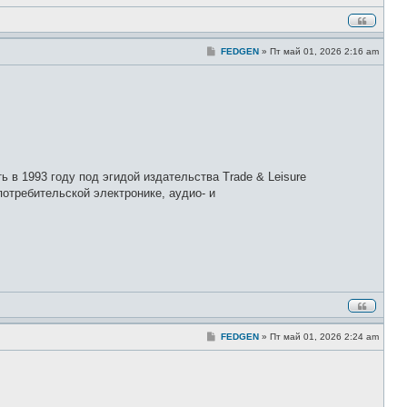
е
С
FEDGEN
»
Пт май 01, 2026 2:16 am
о
о
б
щ
е
н
и
е
ь в 1993 году под эгидой издательства Trade & Leisure
отребительской электронике, аудио- и
С
FEDGEN
»
Пт май 01, 2026 2:24 am
о
о
б
щ
е
н