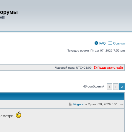
форумы
!!!
FAQ
Ссылки
Текущее время: Пт авг 07, 2026 7:55 pm
Часовой пояс:
UTC+03:00
Поддержать сайт
48 сообщений
1
2
Пред.
С
Nogood
»
Ср апр 29, 2026 8:51 pm
о
о
б
е смотри.
щ
е
н
и