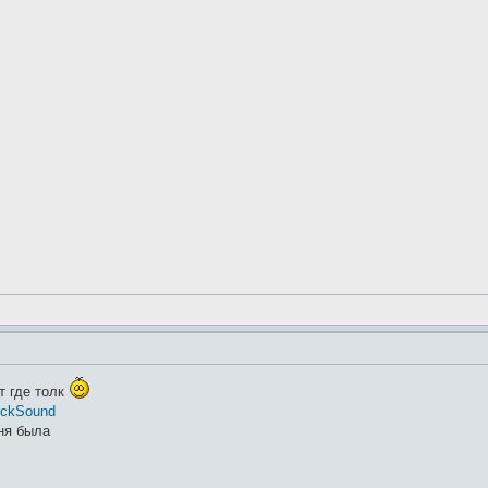
т где толк
ickSound
еня была