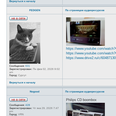
Вернуться к началу
и
FEDGEN
По страницам аудиоресурсов
Н
е
в
с
е
т
и
https://www.youtube.com/watch
https://www.youtube.com/watc
https://www.drive2.ru/c/6048713
Сообщения:
631
Зарегистрирован:
Пн фев 02, 2026 9:02
am
Город:
Сургут
Вернуться к началу
Nogood
По страницам аудиоресурсов
Philips CD boombox
Н
Сообщения:
428
е
Зарегистрирован:
Чт янв 29, 2026 7:47
в
pm
с
Город:
VRN
е