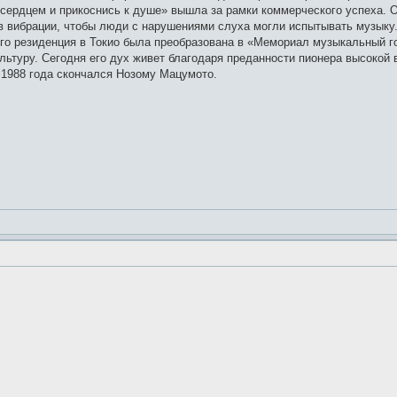
ердцем и прикоснись к душе» вышла за рамки коммерческого успеха. Он
 в вибрации, чтобы люди с нарушениями слуха могли испытывать музыку
 его резиденция в Токио была преобразована в «Мемориал музыкальный 
ьтуру. Сегодня его дух живет благодаря преданности пионера высокой в
 1988 года скончался Нозому Мацумото.