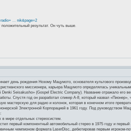
=radio+ ... nik&page=2
т положительный результат. Он чуть выше.
инает день рождения Нозому Мацумото, основателя культового производи
 христианского миссионера, карьера Мацумото определялась уникальным
i Denki Seisakusho» (Gospel Electric Company). Название отражало его в
боты. Спустя год он разработал спикер А-8, который назвал «Пионер», ч
шую мастерскую для радио и колонок, которая в конечном итоге превра
онерской Электронной Корпорацией в 1961 году. Под руководством Мац
:
ых в мире отдельных стереосистем.
пустил первый компонентный автомобильный стерео в 1975 году и первы
ервичным чемпионом формата LaserDisc, дебютировав первым игроком-по