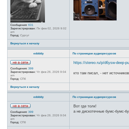
Сообщения:
631
Зарегистрирован:
Пн фев 02, 2026 9:02
am
Город:
Сургут
Вернуться к началу
eddddy
По страницам аудиоресурсов
https://stereo.ru/p/d6ysw-deep-pu
Н
Сообщения:
399
е
Зарегистрирован:
Чт фев 26, 2026 9:04
кто там писал, - нет источнико
в
am
с
Город:
СПб
е
т
Вернуться к началу
и
eddddy
По страницам аудиоресурсов
Вот где толк!
Н
а не дискотечные бумс-бумс-бум
Сообщения:
399
е
Зарегистрирован:
Чт фев 26, 2026 9:04
в
am
с
Город:
СПб
е
т