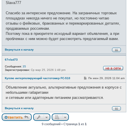
о
е
Slava777
б
т
щ
и
е
Спасибо за интересное предложение. На заграничных торговых
н
и
площадках никогда ничего не покупал, но постоянно читаю
е
отзывы о фейковых, бракованных и перемаркированных деталях,
продаваемых россиянам.
Поэтому пока в приоритете исходный вариант объявления, а при
проблемах с ним можно будет рассмотреть предлагаемый вами.
Вернуться к началу
67vlad73
Сообщения:
35
Зарегистрирован:
Ср мар 25, 2026 1:48 pm
Н
е
С
Куплю интерполирующий частотомер FC-510
Пн июн 29, 2026 11:04 am
в
о
с
о
е
Объявление актуально, альтернативные предложения в корпусе с
б
т
щ
небольшими габаритами
и
е
и сетевым или адаптерным питанием рассматриваются.
н
и
е
Вернуться к началу
Ответить
9 сообщений • Страница
1
из
1