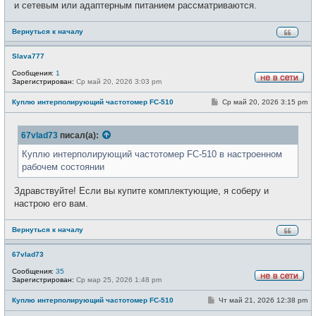
и сетевым или адаптерным питанием рассматриваются.
н
и
е
Вернуться к началу
Slava777
Сообщения:
1
Зарегистрирован:
Ср май 20, 2026 3:03 pm
Н
е
С
Куплю интерполирующий частотомер FC-510
Ср май 20, 2026 3:15 pm
в
о
с
о
е
б
т
67vlad73
писал(а):
щ
и
е
н
Куплю интерполирующий частотомер FC-510 в настроенном
и
рабочем состоянии
е
Здравствуйте! Если вы купите комплектующие, я соберу и
настрою его вам.
Вернуться к началу
67vlad73
Сообщения:
35
Зарегистрирован:
Ср мар 25, 2026 1:48 pm
Н
е
С
Куплю интерполирующий частотомер FC-510
Чт май 21, 2026 12:38 pm
в
о
с