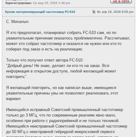
Зарегистрирован:
Ср мар 25, 2026 1:48 pm
Н
е
С
Куплю интерполирующий частотомер FC-510
Вс апр 19, 2026 9:05 pm
в
о
с
о
е
С. Михалыч
б
т
щ
и
е
Я это предполагал, планировал собрать FC-510 сам, но по
н
и
уважительным причинам оказалось проблематично. Рассчитывал,
е
может кто собрал частотомер и оказался не нужен или кто-то
собирал под заказ и есть на реализацию.
Только что получил ответ автора FC-510:
"Добрый день! Не знаю, делает ли кто-то на заказ. Вся
информация в открытом доступе, любой желающий может
повторить".
Я желающий повторить, но как написал выше, имеющиеся
уважительные причины увы не позволяют реализовать этот
вариант.
Имеющийся исправный Советский промышленный частотомер
только до 3 МГц, что по современным реалиям явно мало,
особенно при работе с радиоприёмной и не только техникой.
Имеющийся неисправный Советский промышленный частотомер
до 50 МГц с неисправной гибридной микросхемой первого