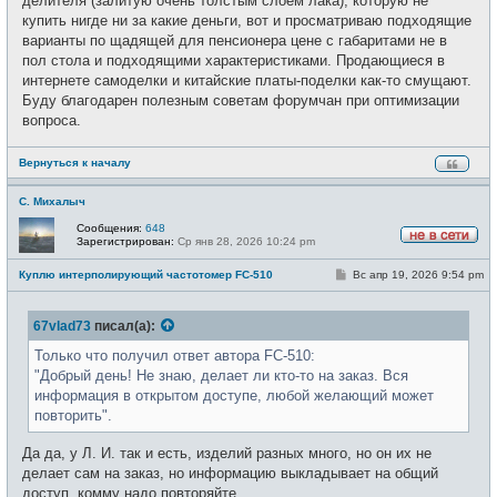
делителя (залитую очень толстым слоем лака), которую не
купить нигде ни за какие деньги, вот и просматриваю подходящие
варианты по щадящей для пенсионера цене с габаритами не в
пол стола и подходящими характеристиками. Продающиеся в
интернете самоделки и китайские платы-поделки как-то смущают.
Буду благодарен полезным советам форумчан при оптимизации
вопроса.
Вернуться к началу
С. Михалыч
Сообщения:
648
Зарегистрирован:
Ср янв 28, 2026 10:24 pm
Н
е
С
Куплю интерполирующий частотомер FC-510
Вс апр 19, 2026 9:54 pm
в
о
с
о
е
б
т
67vlad73
писал(а):
щ
и
е
н
Только что получил ответ автора FC-510:
и
"Добрый день! Не знаю, делает ли кто-то на заказ. Вся
е
информация в открытом доступе, любой желающий может
повторить".
Да да, у Л. И. так и есть, изделий разных много, но он их не
делает сам на заказ, но информацию выкладывает на общий
доступ, комму надо повторяйте.