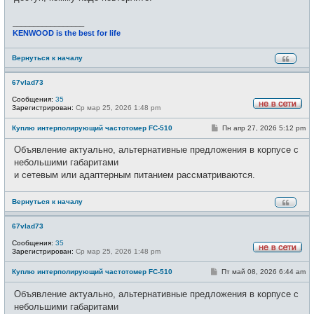
_________________
KENWOOD is the best for life
Вернуться к началу
67vlad73
Сообщения:
35
Зарегистрирован:
Ср мар 25, 2026 1:48 pm
Н
е
С
Куплю интерполирующий частотомер FC-510
Пн апр 27, 2026 5:12 pm
в
о
с
о
е
Объявление актуально, альтернативные предложения в корпусе с
б
т
щ
небольшими габаритами
и
е
и сетевым или адаптерным питанием рассматриваются.
н
и
е
Вернуться к началу
67vlad73
Сообщения:
35
Зарегистрирован:
Ср мар 25, 2026 1:48 pm
Н
е
С
Куплю интерполирующий частотомер FC-510
Пт май 08, 2026 6:44 am
в
о
с
о
е
Объявление актуально, альтернативные предложения в корпусе с
б
т
щ
небольшими габаритами
и
е