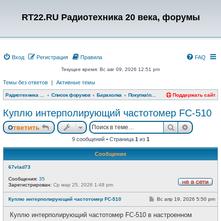
RT22.RU Радиотехника 20 века, форумы
Вход
Регистрация
Правила
FAQ
Текущее время: Вс авг 09, 2026 12:51 pm
Темы без ответов
|
Активные темы
Радиотехника 20 века, форумы
Список форумов
Барахолка
Покупка\продажа измерительная техника
Поддержать сайт
Куплю интерполирующий частотомер FC-510
Поиск
Расшире
Ответить
9 сообщений • Страница
1
из
1
Сообщение
67vlad73
Сообщения:
35
Зарегистрирован:
Ср мар 25, 2026 1:48 pm
Н
е
С
Куплю интерполирующий частотомер FC-510
Вс апр 19, 2026 5:50 pm
в
о
с
о
е
Куплю интерполирующий частотомер FC-510 в настроенном
б
т