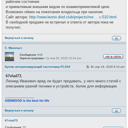
щ
рабочем состоянии
и
е
и приемлемым внешним видом по взаимоприемлемой цене.
н
и
Возможен обмен на пожелания владельца при наличии.
е
Сайт автора:
http://www.leoniv.diod.club/projects/me ... c-510.html
В свободной продаже не встречал и ответа от автора пока не
получил.
Вернуться к началу
С. Михалыч
Сообщения:
648
Зарегистрирован:
Ср янв 28, 2026 10:24 pm
Н
е
С
Куплю интерполирующий частотомер FC-510
Вс апр 19, 2026 8:14 pm
в
о
с
о
е
67vlad73
,
б
т
щ
Леонид Иванович вряд ли будет продавать, у него много статей с
и
е
описанием разной техники и устройств, более для информации.
н
и
е
_________________
KENWOOD is the best for life
Вернуться к началу
67vlad73
Сообщения:
35