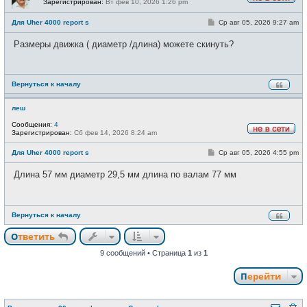
Зарегистрирован:
Вт фев 10, 2026 1:26 pm
Н
е
С
Для Uher 4000 report s
Ср авг 05, 2026 9:27 am
в
о
с
о
е
Размеры движка ( диаметр /длина) можете скинуть?
б
т
щ
и
е
н
и
Вернуться к началу
е
леш
Сообщения:
4
Зарегистрирован:
Сб фев 14, 2026 8:24 am
Н
е
С
Для Uher 4000 report s
Ср авг 05, 2026 4:55 pm
в
о
с
о
е
Длина 57 мм диаметр 29,5 мм длина по валам 77 мм
б
т
щ
и
е
н
и
Вернуться к началу
е
Ответить
9 сообщений • Страница
1
из
1
Перейти