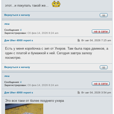
этот...и покупать такой же...
Вернуться к началу
леш
Сообщения:
4
Зарегистрирован:
Сб фев 14, 2026 8:24 am
Н
е
С
Для Uher 4000 report s
Вт авг 04, 2026 7:15 am
в
о
с
о
е
Есть у меня коробочка с зип от Ухеров. Там была пара движков, а
б
т
щ
один с платой и бумажкой к ней. Сегодня завтра залезу
и
е
посмотрю.
н
и
е
Вернуться к началу
леш
Сообщения:
4
Зарегистрирован:
Сб фев 14, 2026 8:24 am
Н
е
С
Для Uher 4000 report s
Вт авг 04, 2026 3:54 pm
в
о
с
о
е
Это все таки от более позднего ухера
б
т
щ
и
е
н
и