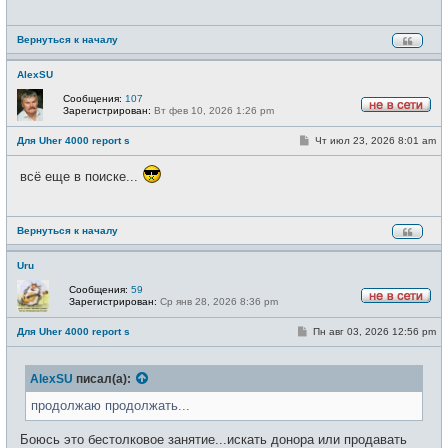
е
н
и
Вернуться к началу
е
AlexSU
Сообщения:
107
Зарегистрирован:
Вт фев 10, 2026 1:26 pm
Н
е
С
Для Uher 4000 report s
Чт июл 23, 2026 8:01 am
в
о
с
о
е
всё еще в поиске...
б
т
щ
и
е
н
и
Вернуться к началу
е
Uru
Сообщения:
59
Зарегистрирован:
Ср янв 28, 2026 8:36 pm
Н
е
С
Для Uher 4000 report s
Пн авг 03, 2026 12:56 pm
в
о
с
о
е
б
т
AlexSU
писал(а):
щ
и
е
н
продолжаю продолжать...
и
е
Боюсь это бестолковое занятие...искать донора или продавать