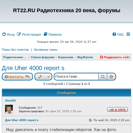
RT22.RU Радиотехника 20 века, форумы
Вход
Регистрация
Правила
FAQ
Текущее время: Сб авг 08, 2026 11:37 am
Темы без ответов
|
Активные темы
Радиотехника 20 века, форумы
Список форумов
Барахолка
Ищу\Куплю
Поддержать сайт
Для Uher 4000 report s
Поиск
Расшире
Ответить
9 сообщений • Страница
1
из
1
Сообщение
AlexSU
Сообщения:
107
Зарегистрирован:
Вт фев 10, 2026 1:26 pm
Н
е
С
Для Uher 4000 report s
Пн май 04, 2026 2:26 pm
в
о
с
о
е
Ищу двигатель и плату стабилизации оборотов. Как на фото.
б
т