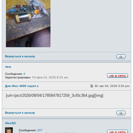
е
Вернуться к началу
леш
Сообщения:
4
Зарегистрирован:
Сб фев 14, 2026 8:24 am
Н
е
С
Для Uher 4000 report s
Вт авг 04, 2026 3:54 pm
в
о
с
о
е
[url=/pict/2026/08/04/1785847817259_3cf0c364.jpg][img]
б
т
щ
и
е
н
и
Вернуться к началу
е
AlexSU
Сообщения:
107