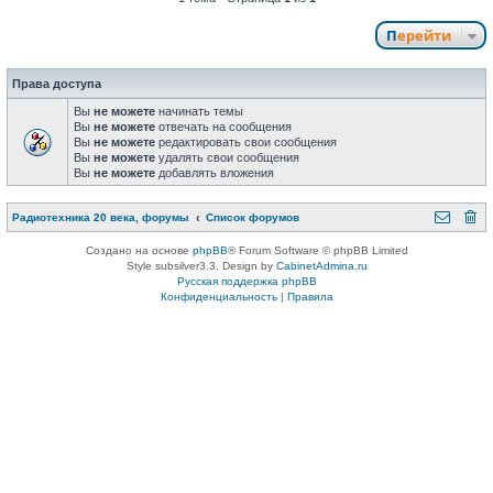
Перейти
Права доступа
Вы
не можете
начинать темы
Вы
не можете
отвечать на сообщения
Вы
не можете
редактировать свои сообщения
Вы
не можете
удалять свои сообщения
Вы
не можете
добавлять вложения
Радиотехника 20 века, форумы
Список форумов
Создано на основе
phpBB
® Forum Software © phpBB Limited
Style subsilver3.3. Design by
CabinetAdmina.ru
Русская поддержка phpBB
Конфиденциальность
|
Правила