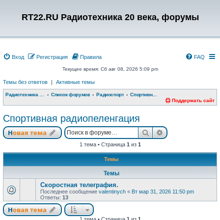
RT22.RU Радиотехника 20 века, форумы
Вход
Регистрация
Правила
FAQ
Текущее время: Сб авг 08, 2026 5:09 pm
Темы без ответов
|
Активные темы
Радиотехника 20 века, форумы
Список форумов
Радиоспорт
Спортивная радиопеленгация
Поддержать сайт
Спортивная радиопеленгация
Поиск
Расширенный п
Новая тема
1 тема • Страница
1
из
1
Темы
Темы
Скоростная телеграфия.
Последнее сообщение
valentinych
«
Вт мар 31, 2026 11:50 pm
Ответы:
13
Новая тема
1 тема • Страница
1
из
1