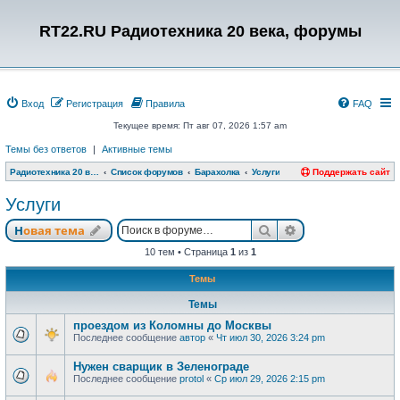
RT22.RU Радиотехника 20 века, форумы
Вход
Регистрация
Правила
FAQ
Текущее время: Пт авг 07, 2026 1:57 am
Темы без ответов
|
Активные темы
Радиотехника 20 века, форумы
Список форумов
Барахолка
Услуги
Поддержать сайт
Услуги
Поиск
Расширенный п
Новая тема
10 тем • Страница
1
из
1
Темы
Темы
проездом из Коломны до Москвы
Последнее сообщение
автор
«
Чт июл 30, 2026 3:24 pm
Нужен сварщик в Зеленограде
Последнее сообщение
protol
«
Ср июл 29, 2026 2:15 pm