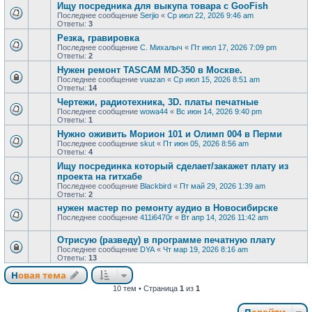
Ищу посредника для выкупа товара с GooFish
Последнее сообщение
Serjio
«
Ср июл 22, 2026 9:46 am
Ответы:
3
Резка, гравировка
Последнее сообщение
С. Михалыч
«
Пт июл 17, 2026 7:09 pm
Ответы:
2
Нужен ремонт TASCAM MD-350 в Москве.
Последнее сообщение
vuazan
«
Ср июл 15, 2026 8:51 am
Ответы:
14
Чертежи, радиотехника, 3D. платы печатные
Последнее сообщение
wowa44
«
Вс июн 14, 2026 9:40 pm
Ответы:
1
Нужно оживить Морион 101 и Олимп 004 в Перми
Последнее сообщение
skut
«
Пт июн 05, 2026 8:56 am
Ответы:
4
Ищу посрединка который сделает/закажет плату из
проекта на гитхабе
Последнее сообщение
Blackbird
«
Пт май 29, 2026 1:39 am
Ответы:
2
нужен мастер по ремонту аудио в Новосибирске
Последнее сообщение
411i6470r
«
Вт апр 14, 2026 11:42 am
Отрисую (разведу) в программе печатную плату
Последнее сообщение
DYA
«
Чт мар 19, 2026 8:16 am
Ответы:
13
Новая тема
10 тем • Страница
1
из
1