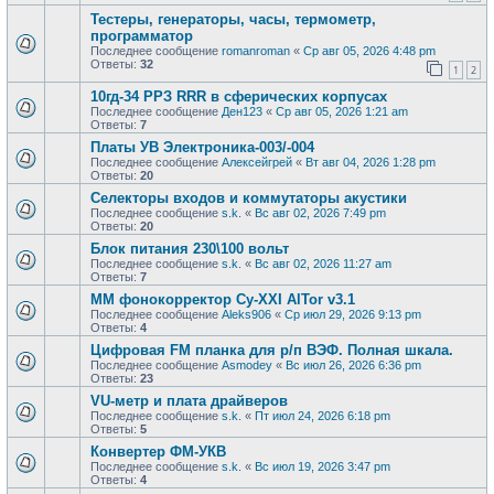
Тестеры, генераторы, часы, термометр,
программатор
Последнее сообщение
romanroman
«
Ср авг 05, 2026 4:48 pm
Ответы:
32
1
2
10гд-34 РРЗ RRR в сферических корпусах
Последнее сообщение
Ден123
«
Ср авг 05, 2026 1:21 am
Ответы:
7
Платы УВ Электроника-003/-004
Последнее сообщение
Алексейгрей
«
Вт авг 04, 2026 1:28 pm
Ответы:
20
Селекторы входов и коммутаторы акустики
Последнее сообщение
s.k.
«
Вс авг 02, 2026 7:49 pm
Ответы:
20
Блок питания 230\100 вольт
Последнее сообщение
s.k.
«
Вс авг 02, 2026 11:27 am
Ответы:
7
ММ фонокорректор Cy-XXI AlTor v3.1
Последнее сообщение
Aleks906
«
Ср июл 29, 2026 9:13 pm
Ответы:
4
Цифровая FM планка для р/п ВЭФ. Полная шкала.
Последнее сообщение
Asmodey
«
Вс июл 26, 2026 6:36 pm
Ответы:
23
VU-метр и плата драйверов
Последнее сообщение
s.k.
«
Пт июл 24, 2026 6:18 pm
Ответы:
5
Конвертер ФМ-УКВ
Последнее сообщение
s.k.
«
Вс июл 19, 2026 3:47 pm
Ответы:
4