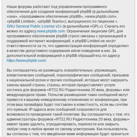
Наши форумы работают под управлением программного
обеспечения для создания конференций phpBB (в дальнейшем
«они», «программное обеспечение phpBB», «www.phpbb.com»,
«phpBB Limited», «phpBB Teams»), выпущенного по лицензии «
GNU General Public License v2
» (в дальнейшем «GPL»). Скачать его
можно по адресу
www.phpbb.com
. Ограничения лицензии GPL для
программного обеспечения phpBB строго связаны с организацией и
поддержкой интернет-конференций, и phpBB Limited не несёт
ответственности за то, что администрация конференций определяет
в качестве допустимого содержания и/или поведения в них. За
дополнительной информацией о phpBB обращайтесь по адресу
https://www.phpbb.com/
.
Вы соглашаетесь не размещать оскорбительных, угрожающих,
клеветнических сообщений, порнографических сообщений, призывов
к национальной розни и прочих сообщений, которые могут нарушить
законы вашей страны, страны, которая предоставляет услуги
хостинга для форумов «RT22.RU Радиотехника 20 века, форумы» или
международное право. Попытки размещения таких сообщений могут
привести к вашему немедленному отключению от конференции, при
этом ваш провайдер будет поставлен в известность, если мы сочтём
это нужным. IP-адреса всех сообщений сохраняются для
возможности проведения такой политики. Вы соглашаетесь с тем, что
администраторы форумов «RT22.RU Радиотехника 20 века, форумы»
имеют право удалить, отредактировать, перенести или закрыть
любую тему в любое время по своему усмотрению. Как пользователь
вы согласны с тем, что введённая вами информация будет храниться