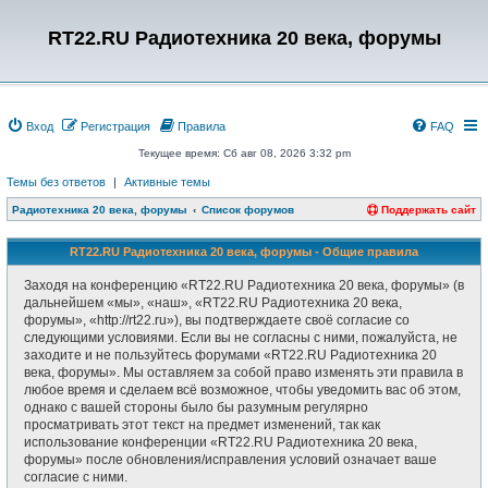
RT22.RU Радиотехника 20 века, форумы
Вход
Регистрация
Правила
FAQ
Текущее время: Сб авг 08, 2026 3:32 pm
Темы без ответов
|
Активные темы
Радиотехника 20 века, форумы
Список форумов
Поддержать сайт
RT22.RU Радиотехника 20 века, форумы - Общие правила
Заходя на конференцию «RT22.RU Радиотехника 20 века, форумы» (в
дальнейшем «мы», «наш», «RT22.RU Радиотехника 20 века,
форумы», «http://rt22.ru»), вы подтверждаете своё согласие со
следующими условиями. Если вы не согласны с ними, пожалуйста, не
заходите и не пользуйтесь форумами «RT22.RU Радиотехника 20
века, форумы». Мы оставляем за собой право изменять эти правила в
любое время и сделаем всё возможное, чтобы уведомить вас об этом,
однако с вашей стороны было бы разумным регулярно
просматривать этот текст на предмет изменений, так как
использование конференции «RT22.RU Радиотехника 20 века,
форумы» после обновления/исправления условий означает ваше
согласие с ними.