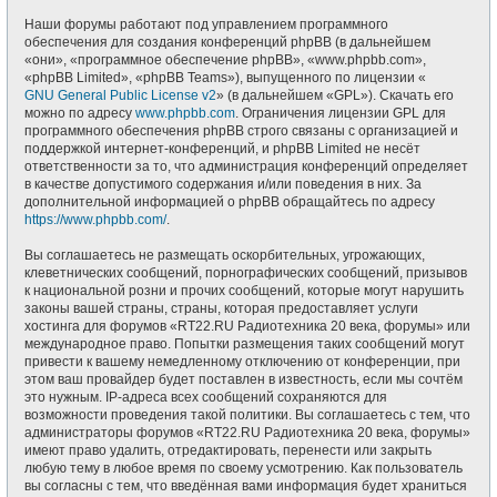
Наши форумы работают под управлением программного
обеспечения для создания конференций phpBB (в дальнейшем
«они», «программное обеспечение phpBB», «www.phpbb.com»,
«phpBB Limited», «phpBB Teams»), выпущенного по лицензии «
GNU General Public License v2
» (в дальнейшем «GPL»). Скачать его
можно по адресу
www.phpbb.com
. Ограничения лицензии GPL для
программного обеспечения phpBB строго связаны с организацией и
поддержкой интернет-конференций, и phpBB Limited не несёт
ответственности за то, что администрация конференций определяет
в качестве допустимого содержания и/или поведения в них. За
дополнительной информацией о phpBB обращайтесь по адресу
https://www.phpbb.com/
.
Вы соглашаетесь не размещать оскорбительных, угрожающих,
клеветнических сообщений, порнографических сообщений, призывов
к национальной розни и прочих сообщений, которые могут нарушить
законы вашей страны, страны, которая предоставляет услуги
хостинга для форумов «RT22.RU Радиотехника 20 века, форумы» или
международное право. Попытки размещения таких сообщений могут
привести к вашему немедленному отключению от конференции, при
этом ваш провайдер будет поставлен в известность, если мы сочтём
это нужным. IP-адреса всех сообщений сохраняются для
возможности проведения такой политики. Вы соглашаетесь с тем, что
администраторы форумов «RT22.RU Радиотехника 20 века, форумы»
имеют право удалить, отредактировать, перенести или закрыть
любую тему в любое время по своему усмотрению. Как пользователь
вы согласны с тем, что введённая вами информация будет храниться