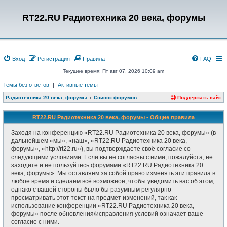
RT22.RU Радиотехника 20 века, форумы
Вход
Регистрация
Правила
FAQ
Текущее время: Пт авг 07, 2026 10:09 am
Темы без ответов
|
Активные темы
Радиотехника 20 века, форумы
Список форумов
Поддержать сайт
RT22.RU Радиотехника 20 века, форумы - Общие правила
Заходя на конференцию «RT22.RU Радиотехника 20 века, форумы» (в
дальнейшем «мы», «наш», «RT22.RU Радиотехника 20 века,
форумы», «http://rt22.ru»), вы подтверждаете своё согласие со
следующими условиями. Если вы не согласны с ними, пожалуйста, не
заходите и не пользуйтесь форумами «RT22.RU Радиотехника 20
века, форумы». Мы оставляем за собой право изменять эти правила в
любое время и сделаем всё возможное, чтобы уведомить вас об этом,
однако с вашей стороны было бы разумным регулярно
просматривать этот текст на предмет изменений, так как
использование конференции «RT22.RU Радиотехника 20 века,
форумы» после обновления/исправления условий означает ваше
согласие с ними.