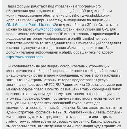
Наши форумы работают под управлением программного
обеспечения для создания конференций phpBB (в дальнейшем
«они», «программное обеспечение phpBB», «www.phpbb.com»,
«phpBB Limited», «phpBB Teams»), выпущенного по лицензии «
GNU General Public License v2
» (в дальнейшем «GPL»). Скачать его
можно по адресу
www.phpbb.com
. Ограничения лицензии GPL для
программного обеспечения phpBB строго связаны с организацией и
поддержкой интернет-конференций, и phpBB Limited не несёт
ответственности за то, что администрация конференций определяет
в качестве допустимого содержания и/или поведения в них. За
дополнительной информацией о phpBB обращайтесь по адресу
https://www.phpbb.com/
.
Вы соглашаетесь не размещать оскорбительных, угрожающих,
клеветнических сообщений, порнографических сообщений, призывов
к национальной розни и прочих сообщений, которые могут нарушить
законы вашей страны, страны, которая предоставляет услуги
хостинга для форумов «RT22.RU Радиотехника 20 века, форумы» или
международное право. Попытки размещения таких сообщений могут
привести к вашему немедленному отключению от конференции, при
этом ваш провайдер будет поставлен в известность, если мы сочтём
это нужным. IP-адреса всех сообщений сохраняются для
возможности проведения такой политики. Вы соглашаетесь с тем, что
администраторы форумов «RT22.RU Радиотехника 20 века, форумы»
имеют право удалить, отредактировать, перенести или закрыть
любую тему в любое время по своему усмотрению. Как пользователь
вы согласны с тем, что введённая вами информация будет храниться