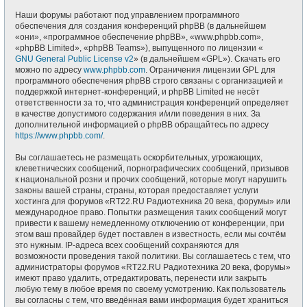
Наши форумы работают под управлением программного
обеспечения для создания конференций phpBB (в дальнейшем
«они», «программное обеспечение phpBB», «www.phpbb.com»,
«phpBB Limited», «phpBB Teams»), выпущенного по лицензии «
GNU General Public License v2
» (в дальнейшем «GPL»). Скачать его
можно по адресу
www.phpbb.com
. Ограничения лицензии GPL для
программного обеспечения phpBB строго связаны с организацией и
поддержкой интернет-конференций, и phpBB Limited не несёт
ответственности за то, что администрация конференций определяет
в качестве допустимого содержания и/или поведения в них. За
дополнительной информацией о phpBB обращайтесь по адресу
https://www.phpbb.com/
.
Вы соглашаетесь не размещать оскорбительных, угрожающих,
клеветнических сообщений, порнографических сообщений, призывов
к национальной розни и прочих сообщений, которые могут нарушить
законы вашей страны, страны, которая предоставляет услуги
хостинга для форумов «RT22.RU Радиотехника 20 века, форумы» или
международное право. Попытки размещения таких сообщений могут
привести к вашему немедленному отключению от конференции, при
этом ваш провайдер будет поставлен в известность, если мы сочтём
это нужным. IP-адреса всех сообщений сохраняются для
возможности проведения такой политики. Вы соглашаетесь с тем, что
администраторы форумов «RT22.RU Радиотехника 20 века, форумы»
имеют право удалить, отредактировать, перенести или закрыть
любую тему в любое время по своему усмотрению. Как пользователь
вы согласны с тем, что введённая вами информация будет храниться