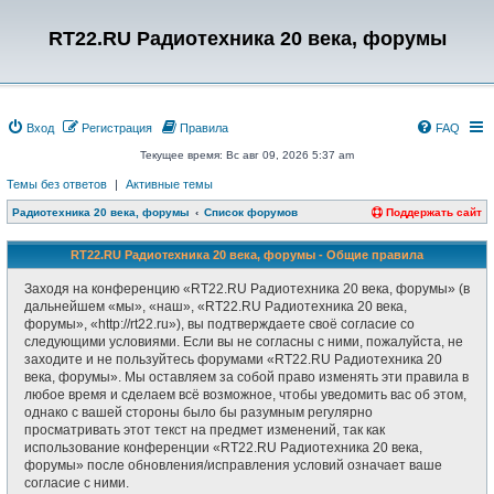
RT22.RU Радиотехника 20 века, форумы
Вход
Регистрация
Правила
FAQ
Текущее время: Вс авг 09, 2026 5:37 am
Темы без ответов
|
Активные темы
Радиотехника 20 века, форумы
Список форумов
Поддержать сайт
RT22.RU Радиотехника 20 века, форумы - Общие правила
Заходя на конференцию «RT22.RU Радиотехника 20 века, форумы» (в
дальнейшем «мы», «наш», «RT22.RU Радиотехника 20 века,
форумы», «http://rt22.ru»), вы подтверждаете своё согласие со
следующими условиями. Если вы не согласны с ними, пожалуйста, не
заходите и не пользуйтесь форумами «RT22.RU Радиотехника 20
века, форумы». Мы оставляем за собой право изменять эти правила в
любое время и сделаем всё возможное, чтобы уведомить вас об этом,
однако с вашей стороны было бы разумным регулярно
просматривать этот текст на предмет изменений, так как
использование конференции «RT22.RU Радиотехника 20 века,
форумы» после обновления/исправления условий означает ваше
согласие с ними.