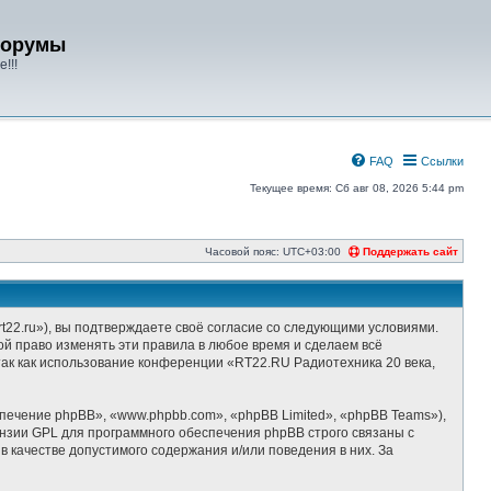
форумы
!!!
FAQ
Ссылки
Текущее время: Сб авг 08, 2026 5:44 pm
Часовой пояс:
UTC+03:00
Поддержать сайт
t22.ru»), вы подтверждаете своё согласие со следующими условиями.
ой право изменять эти правила в любое время и сделаем всё
так как использование конференции «RT22.RU Радиотехника 20 века,
ечение phpBB», «www.phpbb.com», «phpBB Limited», «phpBB Teams»),
ензии GPL для программного обеспечения phpBB строго связаны с
 качестве допустимого содержания и/или поведения в них. За