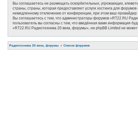
Вы соглашаетесь не размещать оскорбительных, угрожающих, клеветн
страны, страны, которая предоставляет услуги хостинга для форумо
немедленному отключению от конференции, при этом ваш провайдер б
Вы соглашаетесь с тем, что администраторы форумов «RT22.RU Радио
пользователь вы согласны с тем, что введённая вами информация бу
«RT22.RU Радиотехника 20 века, форумы», ни phpBB Limited не может 
Радиотехника 20 века, форумы
Список форумов