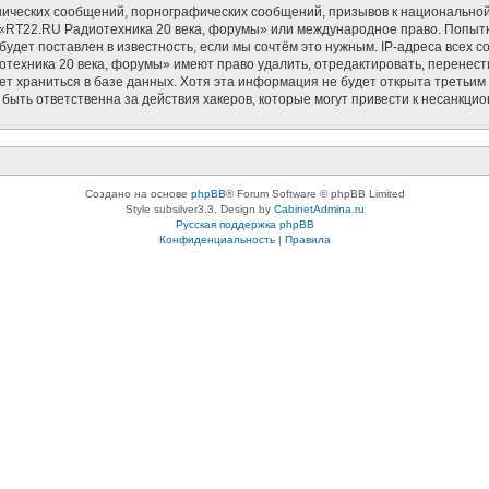
ических сообщений, порнографических сообщений, призывов к национальной
в «RT22.RU Радиотехника 20 века, форумы» или международное право. Попыт
удет поставлен в известность, если мы сочтём это нужным. IP-адреса всех 
техника 20 века, форумы» имеют право удалить, отредактировать, перенести
дет храниться в базе данных. Хотя эта информация не будет открыта треть
быть ответственна за действия хакеров, которые могут привести к несанкцио
Создано на основе
phpBB
® Forum Software © phpBB Limited
Style subsilver3.3. Design by
CabinetAdmina.ru
Русская поддержка phpBB
Конфиденциальность
|
Правила