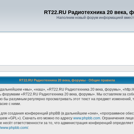
RT22.RU Радиотехника 20 века, 
Наполним новый форум информацией вместе
RT22.RU Радиотехника 20 века, форумы - Общие правила
альнейшем «мы», «наш», «RT22.RU Радиотехника 20 века, форумы», «http://r
есь форумами «RT22.RU Радиотехника 20 века, форумы». Мы оставляем за соб
ло бы разумным регулярно просматривать этот текст на предмет изменений, 
асие с ними.
ля создания конференций phpBB (в дальнейшем «они», «программное обесп
йшем «GPL»). Скачать его можно по адресу
www.phpbb.com
. Ограничения лиц
е несёт ответственности за то, что администрация конференций определяет в
://www.phpbb.com/
.