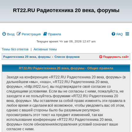
RT22.RU Радиотехника 20 века, форумы
Вход
Регистрация
Правила
FAQ
Текущее время: Чт авг 06, 2026 12:47 am
Темы без ответов
|
Активные темы
Радиотехника 20 века, форумы
Список форумов
Поддержать сайт
RT22.RU Радиотехника 20 века, форумы - Общие правила
Заходя на конференцию «RT22.RU Радиотехника 20 века, форумы» (в
дальнейшем «мы», «наш», «RT22.RU Радиотехника 20 века,
форумы», «http://rt22.ru»), вы подтверждаете своё согласие со
следующими условиями. Если вы не согласны с ними, пожалуйста, не
заходите и не пользуйтесь форумами «RT22.RU Радиотехника 20
века, форумы». Мы оставляем за собой право изменять эти правила в
любое время и сделаем всё возможное, чтобы уведомить вас об этом,
однако с вашей стороны было бы разумным регулярно
просматривать этот текст на предмет изменений, так как
использование конференции «RT22.RU Радиотехника 20 века,
форумы» после обновления/исправления условий означает ваше
согласие с ними.