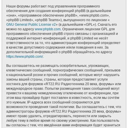
Наши форумы работают под управлением программного
обеспечения для создания конференций phpBB (в дальнейшем
«они», «программное обеспечение phpBB», «www.phpbb.com»,
«phpBB Limited», «phpBB Teams»), выпущенного по лицензии «
GNU General Public License v2
» (в дальнейшем «GPL»). Скачать его
можно по адресу
www.phpbb.com
. Ограничения лицензии GPL для
программного обеспечения phpBB строго связаны с организацией и
поддержкой интернет-конференций, и phpBB Limited не несёт
ответственности за то, что администрация конференций определяет
в качестве допустимого содержания и/или поведения в них. За
дополнительной информацией о phpBB обращайтесь по адресу
https://www.phpbb.com/
.
Вы соглашаетесь не размещать оскорбительных, угрожающих,
клеветнических сообщений, порнографических сообщений, призывов
к национальной розни и прочих сообщений, которые могут нарушить
законы вашей страны, страны, которая предоставляет услуги
хостинга для форумов «RT22.RU Радиотехника 20 века, форумы» или
международное право. Попытки размещения таких сообщений могут
привести к вашему немедленному отключению от конференции, при
этом ваш провайдер будет поставлен в известность, если мы сочтём
это нужным. IP-адреса всех сообщений сохраняются для
возможности проведения такой политики. Вы соглашаетесь с тем, что
администраторы форумов «RT22.RU Радиотехника 20 века, форумы»
имеют право удалить, отредактировать, перенести или закрыть
любую тему в любое время по своему усмотрению. Как пользователь
вы согласны с тем, что введённая вами информация будет храниться