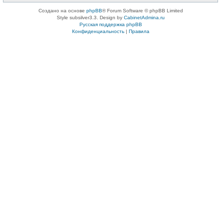
Создано на основе
phpBB
® Forum Software © phpBB Limited
Style subsilver3.3. Design by
CabinetAdmina.ru
Русская поддержка phpBB
Конфиденциальность
|
Правила