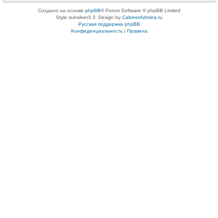
Создано на основе
phpBB
® Forum Software © phpBB Limited
Style subsilver3.3. Design by
CabinetAdmina.ru
Русская поддержка phpBB
Конфиденциальность
|
Правила