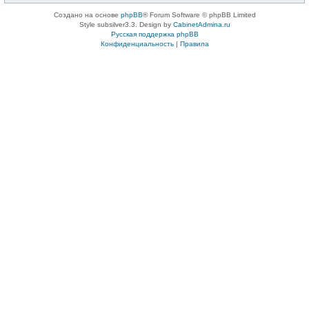
Создано на основе
phpBB
® Forum Software © phpBB Limited
Style subsilver3.3. Design by
CabinetAdmina.ru
Русская поддержка phpBB
Конфиденциальность
|
Правила