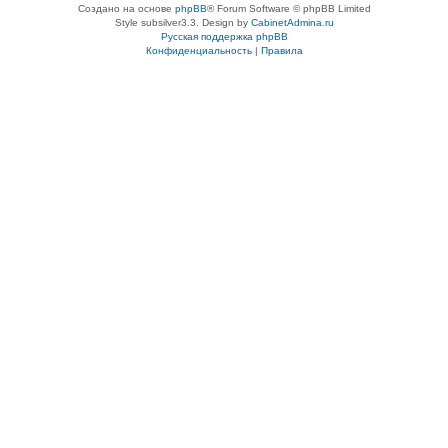
Создано на основе
phpBB
® Forum Software © phpBB Limited
Style subsilver3.3. Design by
CabinetAdmina.ru
Русская поддержка phpBB
Конфиденциальность
|
Правила