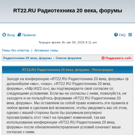
RT22.RU Радиотехника 20 века, форумы
Вход
Правила
FAQ
Текущее время: Вс авг 09, 2026 8:11 am
Темы без ответов
|
Активные темы
Радиотехника 20 века, форумы
Список форумов
Поддержать сайт
RT22.RU Радиотехника 20 века, форумы - Регистрация
Заходя на конференцию «RT22.RU Радиотехника 20 века, форумы» (в
дальнейшем «мы», «наш», «RT22.RU Радиотехника 20 века,
форумы», «http://rt22.ru»), вы подтверждаете своё согласие со
следующими условиями. Если вы не согласны с ними, пожалуйста, не
заходите и не пользуйтесь форумами «RT22.RU Радиотехника 20
века, форумы». Мы оставляем за собой право изменять эти правила в
любое время и сделаем всё возможное, чтобы уведомить вас об этом,
однако с вашей стороны было бы разумным регулярно
просматривать этот текст на предмет изменений, так как
использование конференции «RT22.RU Радиотехника 20 века,
форумы» после обновления/исправления условий означает ваше
согласие с ними.