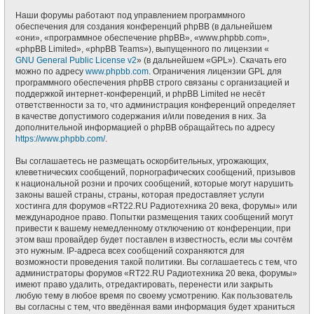
Наши форумы работают под управлением программного
обеспечения для создания конференций phpBB (в дальнейшем
«они», «программное обеспечение phpBB», «www.phpbb.com»,
«phpBB Limited», «phpBB Teams»), выпущенного по лицензии «
GNU General Public License v2
» (в дальнейшем «GPL»). Скачать его
можно по адресу
www.phpbb.com
. Ограничения лицензии GPL для
программного обеспечения phpBB строго связаны с организацией и
поддержкой интернет-конференций, и phpBB Limited не несёт
ответственности за то, что администрация конференций определяет
в качестве допустимого содержания и/или поведения в них. За
дополнительной информацией о phpBB обращайтесь по адресу
https://www.phpbb.com/
.
Вы соглашаетесь не размещать оскорбительных, угрожающих,
клеветнических сообщений, порнографических сообщений, призывов
к национальной розни и прочих сообщений, которые могут нарушить
законы вашей страны, страны, которая предоставляет услуги
хостинга для форумов «RT22.RU Радиотехника 20 века, форумы» или
международное право. Попытки размещения таких сообщений могут
привести к вашему немедленному отключению от конференции, при
этом ваш провайдер будет поставлен в известность, если мы сочтём
это нужным. IP-адреса всех сообщений сохраняются для
возможности проведения такой политики. Вы соглашаетесь с тем, что
администраторы форумов «RT22.RU Радиотехника 20 века, форумы»
имеют право удалить, отредактировать, перенести или закрыть
любую тему в любое время по своему усмотрению. Как пользователь
вы согласны с тем, что введённая вами информация будет храниться