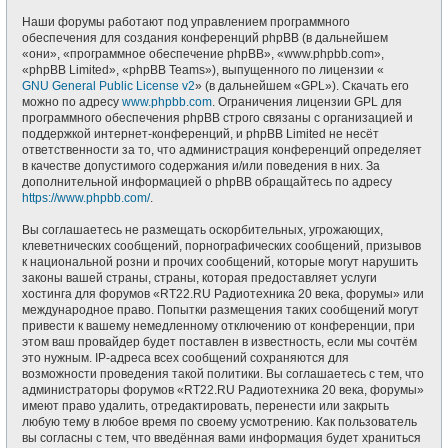
Наши форумы работают под управлением программного
обеспечения для создания конференций phpBB (в дальнейшем
«они», «программное обеспечение phpBB», «www.phpbb.com»,
«phpBB Limited», «phpBB Teams»), выпущенного по лицензии «
GNU General Public License v2
» (в дальнейшем «GPL»). Скачать его
можно по адресу
www.phpbb.com
. Ограничения лицензии GPL для
программного обеспечения phpBB строго связаны с организацией и
поддержкой интернет-конференций, и phpBB Limited не несёт
ответственности за то, что администрация конференций определяет
в качестве допустимого содержания и/или поведения в них. За
дополнительной информацией о phpBB обращайтесь по адресу
https://www.phpbb.com/
.
Вы соглашаетесь не размещать оскорбительных, угрожающих,
клеветнических сообщений, порнографических сообщений, призывов
к национальной розни и прочих сообщений, которые могут нарушить
законы вашей страны, страны, которая предоставляет услуги
хостинга для форумов «RT22.RU Радиотехника 20 века, форумы» или
международное право. Попытки размещения таких сообщений могут
привести к вашему немедленному отключению от конференции, при
этом ваш провайдер будет поставлен в известность, если мы сочтём
это нужным. IP-адреса всех сообщений сохраняются для
возможности проведения такой политики. Вы соглашаетесь с тем, что
администраторы форумов «RT22.RU Радиотехника 20 века, форумы»
имеют право удалить, отредактировать, перенести или закрыть
любую тему в любое время по своему усмотрению. Как пользователь
вы согласны с тем, что введённая вами информация будет храниться