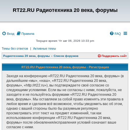
RT22.RU Радиотехника 20 века, форумы
Вход
Правила
FAQ
Текущее время: Чт авг 06, 2026 10:33 pm
Темы без ответов
|
Активные темы
Радиотехника 20 века, форумы
Список форумов
Поддержать сайт
RT22.RU Радиотехника 20 века, форумы - Регистрация
Заходя на конференцию «RT22.RU Радиотехника 20 века, форумы» (в
дальнейшем «мы», «наш», «RT22.RU Радиотехника 20 века,
форумы», «http://rt22.ru»), вы подтверждаете своё согласие со
следующими условиями. Если вы не согласны с ними, пожалуйста, не
заходите и не пользуйтесь форумами «RT22.RU Радиотехника 20
века, форумы». Мы оставляем за собой право изменять эти правила в
любое время и сделаем всё возможное, чтобы уведомить вас об этом,
однако с вашей стороны было бы разумным регулярно
просматривать этот текст на предмет изменений, так как
использование конференции «RT22.RU Радиотехника 20 века,
форумы» после обновления/исправления условий означает ваше
согласие с ними.