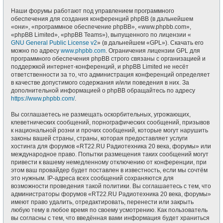
Наши форумы работают под управлением программного
обеспечения для создания конференций phpBB (в дальнейшем
«они», «программное обеспечение phpBB», «www.phpbb.com»,
«phpBB Limited», «phpBB Teams»), выпущенного по лицензии «
GNU General Public License v2
» (в дальнейшем «GPL»). Скачать его
можно по адресу
www.phpbb.com
. Ограничения лицензии GPL для
программного обеспечения phpBB строго связаны с организацией и
поддержкой интернет-конференций, и phpBB Limited не несёт
ответственности за то, что администрация конференций определяет
в качестве допустимого содержания и/или поведения в них. За
дополнительной информацией о phpBB обращайтесь по адресу
https://www.phpbb.com/
.
Вы соглашаетесь не размещать оскорбительных, угрожающих,
клеветнических сообщений, порнографических сообщений, призывов
к национальной розни и прочих сообщений, которые могут нарушить
законы вашей страны, страны, которая предоставляет услуги
хостинга для форумов «RT22.RU Радиотехника 20 века, форумы» или
международное право. Попытки размещения таких сообщений могут
привести к вашему немедленному отключению от конференции, при
этом ваш провайдер будет поставлен в известность, если мы сочтём
это нужным. IP-адреса всех сообщений сохраняются для
возможности проведения такой политики. Вы соглашаетесь с тем, что
администраторы форумов «RT22.RU Радиотехника 20 века, форумы»
имеют право удалить, отредактировать, перенести или закрыть
любую тему в любое время по своему усмотрению. Как пользователь
вы согласны с тем, что введённая вами информация будет храниться