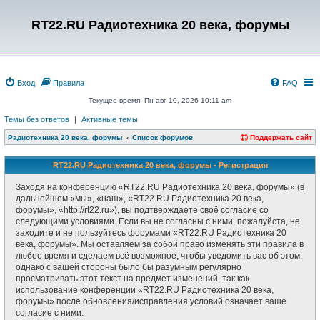
RT22.RU Радиотехника 20 века, форумы
Вход
Правила
FAQ
Текущее время: Пн авг 10, 2026 10:11 am
Темы без ответов
|
Активные темы
Радиотехника 20 века, форумы
Список форумов
Поддержать сайт
RT22.RU Радиотехника 20 века, форумы - Регистрация
Заходя на конференцию «RT22.RU Радиотехника 20 века, форумы» (в
дальнейшем «мы», «наш», «RT22.RU Радиотехника 20 века,
форумы», «http://rt22.ru»), вы подтверждаете своё согласие со
следующими условиями. Если вы не согласны с ними, пожалуйста, не
заходите и не пользуйтесь форумами «RT22.RU Радиотехника 20
века, форумы». Мы оставляем за собой право изменять эти правила в
любое время и сделаем всё возможное, чтобы уведомить вас об этом,
однако с вашей стороны было бы разумным регулярно
просматривать этот текст на предмет изменений, так как
использование конференции «RT22.RU Радиотехника 20 века,
форумы» после обновления/исправления условий означает ваше
согласие с ними.