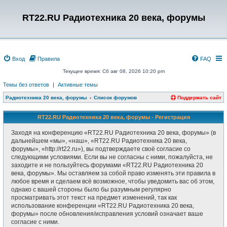
RT22.RU Радиотехника 20 века, форумы
Вход
Правила
FAQ
Текущее время: Сб авг 08, 2026 10:20 pm
Темы без ответов
|
Активные темы
Радиотехника 20 века, форумы
Список форумов
Поддержать сайт
RT22.RU Радиотехника 20 века, форумы - Регистрация
Заходя на конференцию «RT22.RU Радиотехника 20 века, форумы» (в
дальнейшем «мы», «наш», «RT22.RU Радиотехника 20 века,
форумы», «http://rt22.ru»), вы подтверждаете своё согласие со
следующими условиями. Если вы не согласны с ними, пожалуйста, не
заходите и не пользуйтесь форумами «RT22.RU Радиотехника 20
века, форумы». Мы оставляем за собой право изменять эти правила в
любое время и сделаем всё возможное, чтобы уведомить вас об этом,
однако с вашей стороны было бы разумным регулярно
просматривать этот текст на предмет изменений, так как
использование конференции «RT22.RU Радиотехника 20 века,
форумы» после обновления/исправления условий означает ваше
согласие с ними.