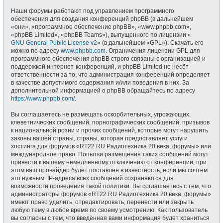
Наши форумы работают под управлением программного
обеспечения для создания конференций phpBB (в дальнейшем
«они», «программное обеспечение phpBB», «www.phpbb.com»,
«phpBB Limited», «phpBB Teams»), выпущенного по лицензии «
GNU General Public License v2
» (в дальнейшем «GPL»). Скачать его
можно по адресу
www.phpbb.com
. Ограничения лицензии GPL для
программного обеспечения phpBB строго связаны с организацией и
поддержкой интернет-конференций, и phpBB Limited не несёт
ответственности за то, что администрация конференций определяет
в качестве допустимого содержания и/или поведения в них. За
дополнительной информацией о phpBB обращайтесь по адресу
https://www.phpbb.com/
.
Вы соглашаетесь не размещать оскорбительных, угрожающих,
клеветнических сообщений, порнографических сообщений, призывов
к национальной розни и прочих сообщений, которые могут нарушить
законы вашей страны, страны, которая предоставляет услуги
хостинга для форумов «RT22.RU Радиотехника 20 века, форумы» или
международное право. Попытки размещения таких сообщений могут
привести к вашему немедленному отключению от конференции, при
этом ваш провайдер будет поставлен в известность, если мы сочтём
это нужным. IP-адреса всех сообщений сохраняются для
возможности проведения такой политики. Вы соглашаетесь с тем, что
администраторы форумов «RT22.RU Радиотехника 20 века, форумы»
имеют право удалить, отредактировать, перенести или закрыть
любую тему в любое время по своему усмотрению. Как пользователь
вы согласны с тем, что введённая вами информация будет храниться