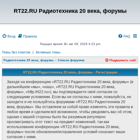
RT22.RU Радиотехника 20 века, форумы
Вход
Правила
FAQ
Текущее время: Вс авг 09, 2026 4:23 pm
Темы без ответов
|
Активные темы
Радиотехника 20 века, форумы
Список форумов
Поддержать сайт
RT22.RU Радиотехника 20 века, форумы - Регистрация
Заходя на конференцию «RT22.RU Радиотехника 20 века, форумы» (в
дальнейшем «мы», «наш», «RT22.RU Радиотехника 20 века,
форумы», «http://rt22.ru»), вы подтверждаете своё согласие со
следующими условиями. Если вы не согласны с ними, пожалуйста, не
заходите и не пользуйтесь форумами «RT22.RU Радиотехника 20
века, форумы». Мы оставляем за собой право изменять эти правила в
любое время и сделаем всё возможное, чтобы уведомить вас об этом,
однако с вашей стороны было бы разумным регулярно
просматривать этот текст на предмет изменений, так как
использование конференции «RT22.RU Радиотехника 20 века,
форумы» после обновления/исправления условий означает ваше
согласие с ними.