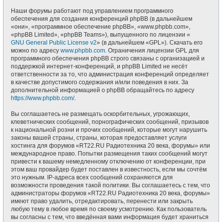
Наши форумы работают под управлением программного
обеспечения для создания конференций phpBB (в дальнейшем
«они», «программное обеспечение phpBB», «www.phpbb.com»,
«phpBB Limited», «phpBB Teams»), выпущенного по лицензии «
GNU General Public License v2
» (в дальнейшем «GPL»). Скачать его
можно по адресу
www.phpbb.com
. Ограничения лицензии GPL для
программного обеспечения phpBB строго связаны с организацией и
поддержкой интернет-конференций, и phpBB Limited не несёт
ответственности за то, что администрация конференций определяет
в качестве допустимого содержания и/или поведения в них. За
дополнительной информацией о phpBB обращайтесь по адресу
https://www.phpbb.com/
.
Вы соглашаетесь не размещать оскорбительных, угрожающих,
клеветнических сообщений, порнографических сообщений, призывов
к национальной розни и прочих сообщений, которые могут нарушить
законы вашей страны, страны, которая предоставляет услуги
хостинга для форумов «RT22.RU Радиотехника 20 века, форумы» или
международное право. Попытки размещения таких сообщений могут
привести к вашему немедленному отключению от конференции, при
этом ваш провайдер будет поставлен в известность, если мы сочтём
это нужным. IP-адреса всех сообщений сохраняются для
возможности проведения такой политики. Вы соглашаетесь с тем, что
администраторы форумов «RT22.RU Радиотехника 20 века, форумы»
имеют право удалить, отредактировать, перенести или закрыть
любую тему в любое время по своему усмотрению. Как пользователь
вы согласны с тем, что введённая вами информация будет храниться