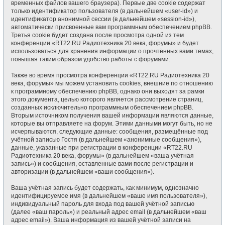
временных файлов вашего браузера). Первые две cookie содержат
только идентификатор пользователя (в дальнейшем «user-id») и
идентификатор анонимной сессии (в дальнейшем «session-id»),
автоматически присвоенные вам программным обеспечением phpBB.
Третья cookie будет создана после просмотра одной из тем
конференции «RT22.RU Радиотехника 20 века, форумы» и будет
использоваться для хранения информации о прочтённых вами темах,
повышая таким образом удобство работы с форумами.
Также во время просмотра конференции «RT22.RU Радиотехника 20
века, форумы» мы можем установить cookies, внешние по отношению
к программному обеспечению phpBB, однако они выходят за рамки
этого документа, целью которого является рассмотрение страниц,
созданных исключительно программным обеспечением phpBB.
Вторым источником получения вашей информации являются данные,
которые вы отправляете на форум. Этими данными могут быть, но не
исчерпываются, следующие данные: сообщения, размещённые под
учётной записью Гостя (в дальнейшем «анонимные сообщения»),
данные, указанные при регистрации в конференции «RT22.RU
Радиотехника 20 века, форумы» (в дальнейшем «ваша учётная
запись») и сообщения, оставленные вами после регистрации и
авторизации (в дальнейшем «ваши сообщения»).
Ваша учётная запись будет содержать, как минимум, однозначно
идентифицируемое имя (в дальнейшем «ваше имя пользователя»),
индивидуальный пароль для входа под вашей учётной записью
(далее «ваш пароль») и реальный адрес email (в дальнейшем «ваш
адрес email»). Ваша информация из вашей учётной записи на