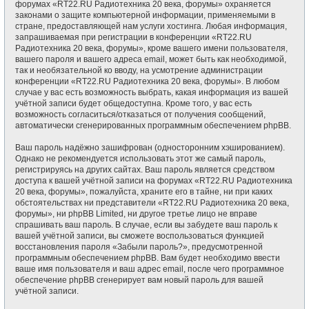
форумах «RT22.RU Радиотехника 20 века, форумы» охраняется
законами о защите компьютерной информации, применяемыми в
стране, предоставляющей нам услуги хостинга. Любая информация,
запрашиваемая при регистрации в конференции «RT22.RU
Радиотехника 20 века, форумы», кроме вашего имени пользователя,
вашего пароля и вашего адреса email, может быть как необходимой,
так и необязательной ко вводу, на усмотрение администрации
конференции «RT22.RU Радиотехника 20 века, форумы». В любом
случае у вас есть возможность выбрать, какая информация из вашей
учётной записи будет общедоступна. Кроме того, у вас есть
возможность согласиться/отказаться от получения сообщений,
автоматически сгенерированных программным обеспечением phpBB.
Ваш пароль надёжно зашифрован (односторонним хэшированием).
Однако не рекомендуется использовать этот же самый пароль,
регистрируясь на других сайтах. Ваш пароль является средством
доступа к вашей учётной записи на форумах «RT22.RU Радиотехника
20 века, форумы», пожалуйста, храните его в тайне, ни при каких
обстоятельствах ни представители «RT22.RU Радиотехника 20 века,
форумы», ни phpBB Limited, ни другое третье лицо не вправе
спрашивать ваш пароль. В случае, если вы забудете ваш пароль к
вашей учётной записи, вы сможете воспользоваться функцией
восстановления пароля «Забыли пароль?», предусмотренной
программным обеспечением phpBB. Вам будет необходимо ввести
ваше имя пользователя и ваш адрес email, после чего программное
обеспечение phpBB сгенерирует вам новый пароль для вашей
учётной записи.