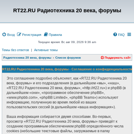
RT22.RU Радиотехника 20 века, форумы
Вход
Регистрация
Правила
FAQ
Текущее время: Вс авг 09, 2026 9:36 am
Темы без ответов
|
Активные темы
Радиотехника 20 века, форумы
Список форумов
Поддержать сайт
RT22.RU Радиотехника 20 века, форумы - Соглашение о конфиденциальности
Это соглашение подробно объясняет, как «RT22.RU Радиотехника 20
века, форумы» и его подразделения (в дальнейшем «мы», «наш»,
«RT22.RU Радиотехника 20 века, форумы», «http://rt22.ru») и phpBB (в
дальнейшем «они», «программное обеспечение phpBB»,
«www.phpbb.com», «phpBB Limited», «phpBB Teams») используют
информацию, полученную во время любой из ваших
пользовательских сессий (в дальнейшем «ваша информация»).
Ваша информация собирается двумя способами. Во-первых,
просмотр «RT22.RU Радиотехника 20 века, форумы» приведёт к
созданию программным обеспечением phpBB определённого числа
cookies (небольшие текстовые файлы, загружаемые в папку