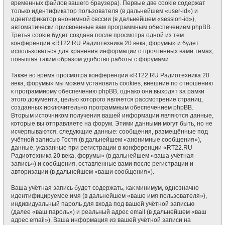
временных файлов вашего браузера). Первые две cookie содержат
только идентификатор пользователя (в дальнейшем «user-id») и
идентификатор анонимной сессии (в дальнейшем «session-id»),
автоматически присвоенные вам программным обеспечением phpBB.
Третья cookie будет создана после просмотра одной из тем
конференции «RT22.RU Радиотехника 20 века, форумы» и будет
использоваться для хранения информации о прочтённых вами темах,
повышая таким образом удобство работы с форумами.
Также во время просмотра конференции «RT22.RU Радиотехника 20
века, форумы» мы можем установить cookies, внешние по отношению
к программному обеспечению phpBB, однако они выходят за рамки
этого документа, целью которого является рассмотрение страниц,
созданных исключительно программным обеспечением phpBB.
Вторым источником получения вашей информации являются данные,
которые вы отправляете на форум. Этими данными могут быть, но не
исчерпываются, следующие данные: сообщения, размещённые под
учётной записью Гостя (в дальнейшем «анонимные сообщения»),
данные, указанные при регистрации в конференции «RT22.RU
Радиотехника 20 века, форумы» (в дальнейшем «ваша учётная
запись») и сообщения, оставленные вами после регистрации и
авторизации (в дальнейшем «ваши сообщения»).
Ваша учётная запись будет содержать, как минимум, однозначно
идентифицируемое имя (в дальнейшем «ваше имя пользователя»),
индивидуальный пароль для входа под вашей учётной записью
(далее «ваш пароль») и реальный адрес email (в дальнейшем «ваш
адрес email»). Ваша информация из вашей учётной записи на