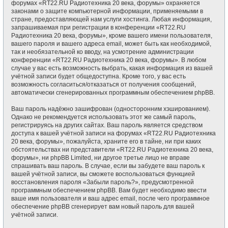
форумах «RT22.RU Радиотехника 20 века, форумы» охраняется
законами о защите компьютерной информации, применяемыми в
стране, предоставляющей нам услуги хостинга. Любая информация,
запрашиваемая при регистрации в конференции «RT22.RU
Радиотехника 20 века, форумы», кроме вашего имени пользователя,
вашего пароля и вашего адреса email, может быть как необходимой,
так и необязательной ко вводу, на усмотрение администрации
конференции «RT22.RU Радиотехника 20 века, форумы». В любом
случае у вас есть возможность выбрать, какая информация из вашей
учётной записи будет общедоступна. Кроме того, у вас есть
возможность согласиться/отказаться от получения сообщений,
автоматически сгенерированных программным обеспечением phpBB.
Ваш пароль надёжно зашифрован (односторонним хэшированием).
Однако не рекомендуется использовать этот же самый пароль,
регистрируясь на других сайтах. Ваш пароль является средством
доступа к вашей учётной записи на форумах «RT22.RU Радиотехника
20 века, форумы», пожалуйста, храните его в тайне, ни при каких
обстоятельствах ни представители «RT22.RU Радиотехника 20 века,
форумы», ни phpBB Limited, ни другое третье лицо не вправе
спрашивать ваш пароль. В случае, если вы забудете ваш пароль к
вашей учётной записи, вы сможете воспользоваться функцией
восстановления пароля «Забыли пароль?», предусмотренной
программным обеспечением phpBB. Вам будет необходимо ввести
ваше имя пользователя и ваш адрес email, после чего программное
обеспечение phpBB сгенерирует вам новый пароль для вашей
учётной записи.