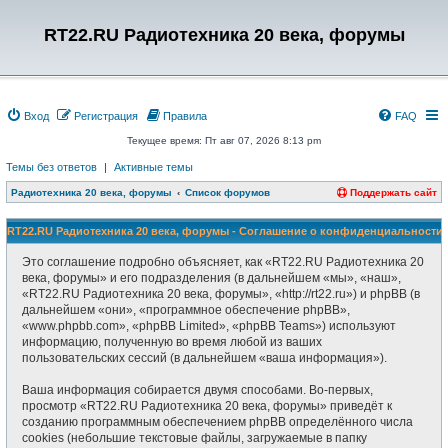
RT22.RU Радиотехника 20 века, форумы
Вход
Регистрация
Правила
FAQ
Текущее время: Пт авг 07, 2026 8:13 pm
Темы без ответов
|
Активные темы
Радиотехника 20 века, форумы
Список форумов
Поддержать сайт
RT22.RU Радиотехника 20 века, форумы - Соглашение о конфиденциальности
Это соглашение подробно объясняет, как «RT22.RU Радиотехника 20
века, форумы» и его подразделения (в дальнейшем «мы», «наш»,
«RT22.RU Радиотехника 20 века, форумы», «http://rt22.ru») и phpBB (в
дальнейшем «они», «программное обеспечение phpBB»,
«www.phpbb.com», «phpBB Limited», «phpBB Teams») используют
информацию, полученную во время любой из ваших
пользовательских сессий (в дальнейшем «ваша информация»).
Ваша информация собирается двумя способами. Во-первых,
просмотр «RT22.RU Радиотехника 20 века, форумы» приведёт к
созданию программным обеспечением phpBB определённого числа
cookies (небольшие текстовые файлы, загружаемые в папку