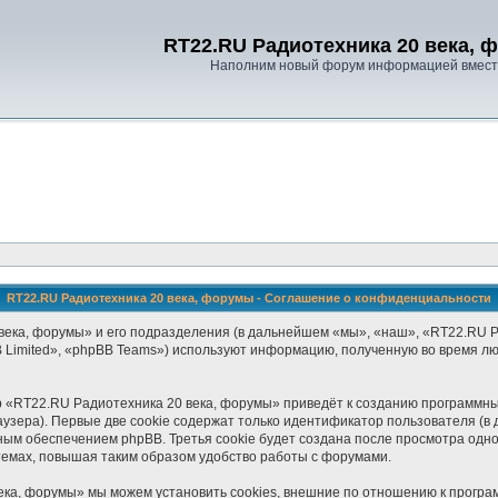
RT22.RU Радиотехника 20 века, 
Наполним новый форум информацией вместе
RT22.RU Радиотехника 20 века, форумы - Соглашение о конфиденциальности
ека, форумы» и его подразделения (в дальнейшем «мы», «наш», «RT22.RU Ради
 Limited», «phpBB Teams») используют информацию, полученную во время лю
 «RT22.RU Радиотехника 20 века, форумы» приведёт к созданию программн
зера). Первые две cookie содержат только идентификатор пользователя (в 
ным обеспечением phpBB. Третья cookie будет создана после просмотра одн
темах, повышая таким образом удобство работы с форумами.
ка, форумы» мы можем установить cookies, внешние по отношению к програм