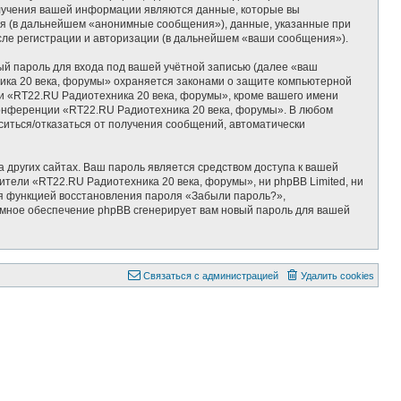
олучения вашей информации являются данные, которые вы
тя (в дальнейшем «анонимные сообщения»), данные, указанные при
сле регистрации и авторизации (в дальнейшем «ваши сообщения»).
ый пароль для входа под вашей учётной записью (далее «ваш
ника 20 века, форумы» охраняется законами о защите компьютерной
 «RT22.RU Радиотехника 20 века, форумы», кроме вашего имени
 конференции «RT22.RU Радиотехника 20 века, форумы». В любом
аситься/отказаться от получения сообщений, автоматически
 других сайтах. Ваш пароль является средством доступа к вашей
вители «RT22.RU Радиотехника 20 века, форумы», ни phpBB Limited, ни
ься функцией восстановления пароля «Забыли пароль?»,
ммное обеспечение phpBB сгенерирует вам новый пароль для вашей
Связаться с администрацией
Удалить cookies