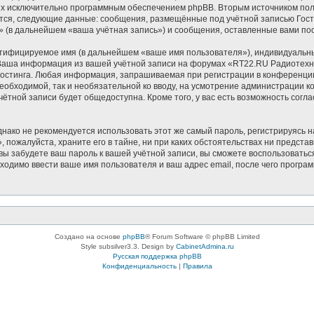
ных исключительно программным обеспечением phpBB. Вторым источником п
ются, следующие данные: сообщения, размещённые под учётной записью Гос
 (в дальнейшем «ваша учётная запись») и сообщения, оставленные вами по
нтифицируемое имя (в дальнейшем «ваше имя пользователя»), индивидуальн
. Ваша информация из вашей учётной записи на форумах «RT22.RU Радиотех
остинга. Любая информация, запрашиваемая при регистрации в конференции
 необходимой, так и необязательной ко вводу, на усмотрение администрации
чётной записи будет общедоступна. Кроме того, у вас есть возможность согл
ко не рекомендуется использовать этот же самый пароль, регистрируясь на
пожалуйста, храните его в тайне, ни при каких обстоятельствах ни предста
и вы забудете ваш пароль к вашей учётной записи, вы сможете воспользоват
димо ввести ваше имя пользователя и ваш адрес email, после чего програ
Создано на основе
phpBB
® Forum Software © phpBB Limited
Style subsilver3.3. Design by
CabinetAdmina.ru
Русская поддержка phpBB
Конфиденциальность
|
Правила