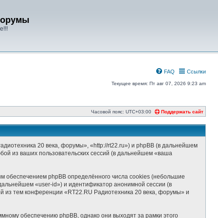
форумы
!!!
FAQ
Ссылки
Текущее время: Пт авг 07, 2026 9:23 am
Часовой пояс:
UTC+03:00
Поддержать сайт
отехника 20 века, форумы», «http://rt22.ru») и phpBB (в дальнейшем
бой из ваших пользовательских сессий (в дальнейшем «ваша
ым обеспечением phpBB определённого числа cookies (небольшие
дальнейшем «user-id») и идентификатор анонимной сессии (в
ой из тем конференции «RT22.RU Радиотехника 20 века, форумы» и
мному обеспечению phpBB, однако они выходят за рамки этого