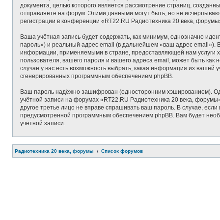
документа, целью которого является рассмотрение страниц, создан
отправляете на форум. Этими данными могут быть, но не исчерпыва
регистрации в конференции «RT22.RU Радиотехника 20 века, форумы»
Ваша учётная запись будет содержать, как минимум, однозначно иде
пароль») и реальный адрес email (в дальнейшем «ваш адрес email»)
информации, применяемыми в стране, предоставляющей нам услуги х
пользователя, вашего пароля и вашего адреса email, может быть как
случае у вас есть возможность выбрать, какая информация из вашей у
сгенерированных программным обеспечением phpBB.
Ваш пароль надёжно зашифрован (односторонним хэшированием). Одна
учётной записи на форумах «RT22.RU Радиотехника 20 века, форумы», 
другое третье лицо не вправе спрашивать ваш пароль. В случае, есл
предусмотренной программным обеспечением phpBB. Вам будет необхо
учётной записи.
Радиотехника 20 века, форумы
Список форумов