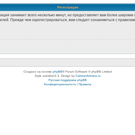
Регистрация
рация занимает всего несколько минут, но предоставляет вам более широки
лей. Прежде чем зарегистрироваться, вам следует ознакомиться с правилам
Создано на основе
phpBB
® Forum Software © phpBB Limited
Style subsilver3.3. Design by
CabinetAdmina.ru
Русская поддержка phpBB
Конфиденциальность
|
Правила