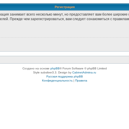
Регистрация
рация занимает всего несколько минут, но предоставляет вам более широки
лей. Прежде чем зарегистрироваться, вам следует ознакомиться с правилам
Создано на основе
phpBB
® Forum Software © phpBB Limited
Style subsilver3.3. Design by
CabinetAdmina.ru
Русская поддержка phpBB
Конфиденциальность
|
Правила