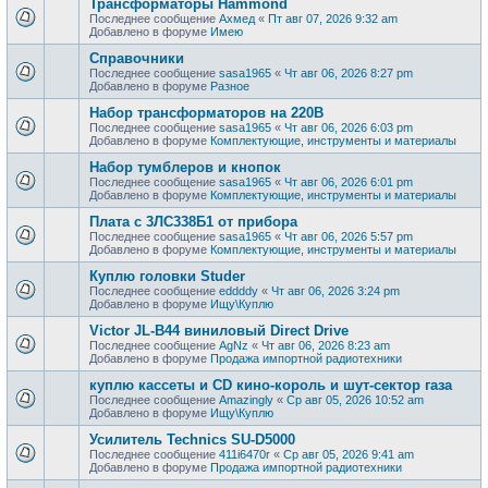
Трансформаторы Hammond
Последнее сообщение
Ахмед
«
Пт авг 07, 2026 9:32 am
Добавлено в форуме
Имею
Справочники
Последнее сообщение
sasa1965
«
Чт авг 06, 2026 8:27 pm
Добавлено в форуме
Разное
Набор трансформаторов на 220В
Последнее сообщение
sasa1965
«
Чт авг 06, 2026 6:03 pm
Добавлено в форуме
Комплектующие, инструменты и материалы
Набор тумблеров и кнопок
Последнее сообщение
sasa1965
«
Чт авг 06, 2026 6:01 pm
Добавлено в форуме
Комплектующие, инструменты и материалы
Плата с 3ЛС338Б1 от прибора
Последнее сообщение
sasa1965
«
Чт авг 06, 2026 5:57 pm
Добавлено в форуме
Комплектующие, инструменты и материалы
Куплю головки Studer
Последнее сообщение
eddddy
«
Чт авг 06, 2026 3:24 pm
Добавлено в форуме
Ищу\Куплю
Victor JL-B44 виниловый Direct Drive
Последнее сообщение
AgNz
«
Чт авг 06, 2026 8:23 am
Добавлено в форуме
Продажа импортной радиотехники
куплю кассеты и CD кино-король и шут-сектор газа
Последнее сообщение
Amazingly
«
Ср авг 05, 2026 10:52 am
Добавлено в форуме
Ищу\Куплю
Усилитель Technics SU-D5000
Последнее сообщение
411i6470r
«
Ср авг 05, 2026 9:41 am
Добавлено в форуме
Продажа импортной радиотехники