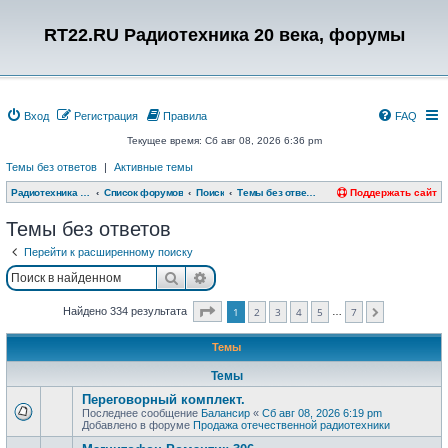
RT22.RU Радиотехника 20 века, форумы
Вход
Регистрация
Правила
FAQ
Текущее время: Сб авг 08, 2026 6:36 pm
Темы без ответов
|
Активные темы
Радиотехника 20 века, форумы
Список форумов
Поиск
Темы без ответов
Поддержать сайт
Темы без ответов
Перейти к расширенному поиску
Поиск
Расширенный поиск
Страница
1
из
7
Найдено 334 результата
1
2
3
4
5
7
…
След.
Темы
Темы
Переговорный комплект.
Последнее сообщение
Балансир
«
Сб авг 08, 2026 6:19 pm
Добавлено в форуме
Продажа отечественной радиотехники