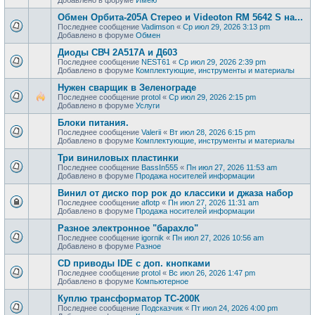
Обмен Орбита-205А Стерео и Videoton RM 5642 S на...
Последнее сообщение
Vadimson
«
Ср июл 29, 2026 3:13 pm
Добавлено в форуме
Обмен
Диоды СВЧ 2А517А и Д603
Последнее сообщение
NEST61
«
Ср июл 29, 2026 2:39 pm
Добавлено в форуме
Комплектующие, инструменты и материалы
Нужен сварщик в Зеленограде
Последнее сообщение
protol
«
Ср июл 29, 2026 2:15 pm
Добавлено в форуме
Услуги
Блоки питания.
Последнее сообщение
Valerii
«
Вт июл 28, 2026 6:15 pm
Добавлено в форуме
Комплектующие, инструменты и материалы
Три виниловых пластинки
Последнее сообщение
BassIn555
«
Пн июл 27, 2026 11:53 am
Добавлено в форуме
Продажa носителей информации
Винил от диско пор рок до классики и джаза набор
Последнее сообщение
aflotp
«
Пн июл 27, 2026 11:31 am
Добавлено в форуме
Продажa носителей информации
Разное электронное "барахло"
Последнее сообщение
igornik
«
Пн июл 27, 2026 10:56 am
Добавлено в форуме
Разное
CD приводы IDE с доп. кнопками
Последнее сообщение
protol
«
Вс июл 26, 2026 1:47 pm
Добавлено в форуме
Компьютерное
Куплю трансформатор ТС-200К
Последнее сообщение
Подсказчик
«
Пт июл 24, 2026 4:00 pm