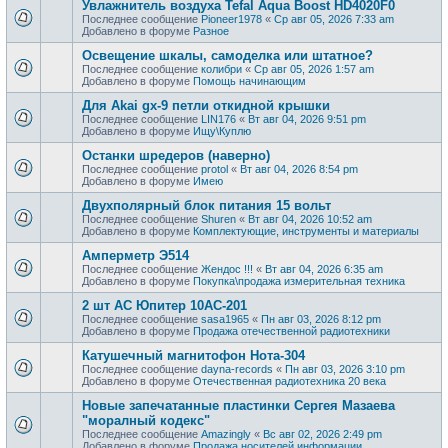
Увлажнитель воздуха Tefal Aqua Boost HD4020F0
Последнее сообщение
Pioneer1978
«
Ср авг 05, 2026 7:33 am
Добавлено в форуме
Разное
Освещение шкалы, самоделка или штатное?
Последнее сообщение
колибри
«
Ср авг 05, 2026 1:57 am
Добавлено в форуме
Помощь начинающим
Для Akai gx-9 петли откидной крышки
Последнее сообщение
LIN176
«
Вт авг 04, 2026 9:51 pm
Добавлено в форуме
Ищу\Куплю
Останки шредеров (наверно)
Последнее сообщение
protol
«
Вт авг 04, 2026 8:54 pm
Добавлено в форуме
Имею
Двухполярный блок питания 15 вольт
Последнее сообщение
Shuren
«
Вт авг 04, 2026 10:52 am
Добавлено в форуме
Комплектующие, инструменты и материалы
Амперметр Э514
Последнее сообщение
Жендос !!!
«
Вт авг 04, 2026 6:35 am
Добавлено в форуме
Покупка\продажа измерительная техника
2 шт АС Юпитер 10АС-201
Последнее сообщение
sasa1965
«
Пн авг 03, 2026 8:12 pm
Добавлено в форуме
Продажа отечественной радиотехники
Катушечный магнитофон Нота-304
Последнее сообщение
dayna-records
«
Пн авг 03, 2026 3:10 pm
Добавлено в форуме
Отечественная радиотехника 20 века
Новые запечатанные пластинки Сергея Мазаева
"моралный кодекс"
Последнее сообщение
Amazingly
«
Вс авг 02, 2026 2:49 pm
Добавлено в форуме
Продажa носителей информации