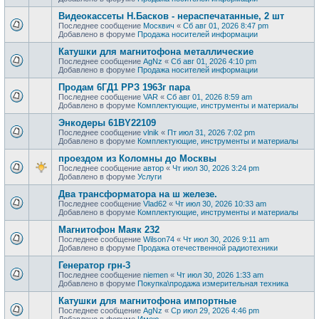
Видеокассеты Н.Басков - нераспечатанные, 2 шт
Последнее сообщение
Москвич
«
Сб авг 01, 2026 8:47 pm
Добавлено в форуме
Продажa носителей информации
Катушки для магнитофона металлические
Последнее сообщение
AgNz
«
Сб авг 01, 2026 4:10 pm
Добавлено в форуме
Продажa носителей информации
Продам 6ГД1 РРЗ 1963г пара
Последнее сообщение
VAR
«
Сб авг 01, 2026 8:59 am
Добавлено в форуме
Комплектующие, инструменты и материалы
Энкодеры 61BY22109
Последнее сообщение
vlnik
«
Пт июл 31, 2026 7:02 pm
Добавлено в форуме
Комплектующие, инструменты и материалы
проездом из Коломны до Москвы
Последнее сообщение
автор
«
Чт июл 30, 2026 3:24 pm
Добавлено в форуме
Услуги
Два трансформатора на ш железе.
Последнее сообщение
Vlad62
«
Чт июл 30, 2026 10:33 am
Добавлено в форуме
Комплектующие, инструменты и материалы
Магнитофон Маяк 232
Последнее сообщение
Wilson74
«
Чт июл 30, 2026 9:11 am
Добавлено в форуме
Продажа отечественной радиотехники
Генератор грн-3
Последнее сообщение
niemen
«
Чт июл 30, 2026 1:33 am
Добавлено в форуме
Покупка\продажа измерительная техника
Катушки для магнитофона импортные
Последнее сообщение
AgNz
«
Ср июл 29, 2026 4:46 pm
Добавлено в форуме
Имею