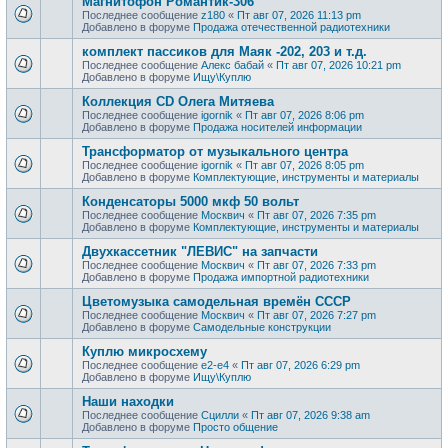
Магнитофон Романтик-306
Последнее сообщение
z180
«
Пт авг 07, 2026 11:13 pm
Добавлено в форуме
Продажа отечественной радиотехники
комплект пассиков для Маяк -202, 203 и т.д.
Последнее сообщение
Алекс бабай
«
Пт авг 07, 2026 10:21 pm
Добавлено в форуме
Ищу\Куплю
Коллекция CD Олега Митяева
Последнее сообщение
igornik
«
Пт авг 07, 2026 8:06 pm
Добавлено в форуме
Продажa носителей информации
Трансформатор от музыкального центра
Последнее сообщение
igornik
«
Пт авг 07, 2026 8:05 pm
Добавлено в форуме
Комплектующие, инструменты и материалы
Конденсаторы 5000 мкф 50 вольт
Последнее сообщение
Москвич
«
Пт авг 07, 2026 7:35 pm
Добавлено в форуме
Комплектующие, инструменты и материалы
Двухкассетник "ЛЕВИС" на запчасти
Последнее сообщение
Москвич
«
Пт авг 07, 2026 7:33 pm
Добавлено в форуме
Продажа импортной радиотехники
Цветомузыка самодельная времён СССР
Последнее сообщение
Москвич
«
Пт авг 07, 2026 7:27 pm
Добавлено в форуме
Самодельные конструкции
Куплю микросхему
Последнее сообщение
e2-e4
«
Пт авг 07, 2026 6:29 pm
Добавлено в форуме
Ищу\Куплю
Наши находки
Последнее сообщение
Сцилли
«
Пт авг 07, 2026 9:38 am
Добавлено в форуме
Просто общение