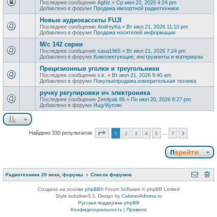
Последнее сообщение
AgNz
«
Ср июл 22, 2026 4:24 pm
Добавлено в форуме
Продажа импортной радиотехники
Новые аудиокассеты FUJI
Последнее сообщение
AndreyKa
«
Вт июл 21, 2026 11:10 pm
Добавлено в форуме
Продажa носителей информации
М/с 142 серии
Последнее сообщение
sasa1965
«
Вт июл 21, 2026 7:24 pm
Добавлено в форуме
Комплектующие, инструменты и материалы
Прецизионные уголки и треугольники
Последнее сообщение
s.k.
«
Вт июл 21, 2026 9:40 am
Добавлено в форуме
Покупка\продажа измерительная техника
ручку регулировки нч электроника
Последнее сообщение
Zemlyak 86
«
Пн июл 20, 2026 8:27 pm
Добавлено в форуме
Ищу\Куплю
Страница
1
из
7
Найдено 330 результатов
1
2
3
4
5
7
…
След.
Перейти
Радиотехника 20 века, форумы
Список форумов
Создано на основе
phpBB
® Forum Software © phpBB Limited
Style subsilver3.3. Design by
CabinetAdmina.ru
Русская поддержка phpBB
Конфиденциальность
|
Правила