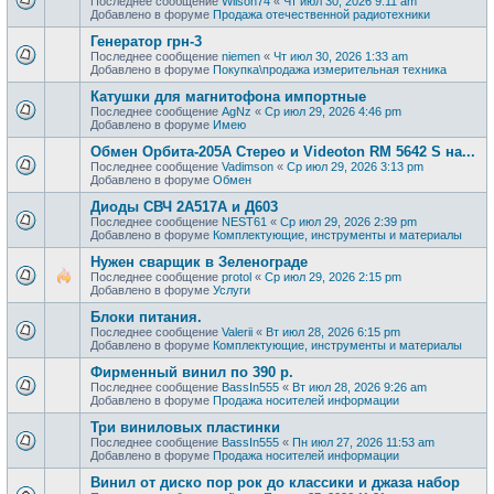
Последнее сообщение
Wilson74
«
Чт июл 30, 2026 9:11 am
Добавлено в форуме
Продажа отечественной радиотехники
Генератор грн-3
Последнее сообщение
niemen
«
Чт июл 30, 2026 1:33 am
Добавлено в форуме
Покупка\продажа измерительная техника
Катушки для магнитофона импортные
Последнее сообщение
AgNz
«
Ср июл 29, 2026 4:46 pm
Добавлено в форуме
Имею
Обмен Орбита-205А Стерео и Videoton RM 5642 S на...
Последнее сообщение
Vadimson
«
Ср июл 29, 2026 3:13 pm
Добавлено в форуме
Обмен
Диоды СВЧ 2А517А и Д603
Последнее сообщение
NEST61
«
Ср июл 29, 2026 2:39 pm
Добавлено в форуме
Комплектующие, инструменты и материалы
Нужен сварщик в Зеленограде
Последнее сообщение
protol
«
Ср июл 29, 2026 2:15 pm
Добавлено в форуме
Услуги
Блоки питания.
Последнее сообщение
Valerii
«
Вт июл 28, 2026 6:15 pm
Добавлено в форуме
Комплектующие, инструменты и материалы
Фирменный винил по 390 р.
Последнее сообщение
BassIn555
«
Вт июл 28, 2026 9:26 am
Добавлено в форуме
Продажa носителей информации
Три виниловых пластинки
Последнее сообщение
BassIn555
«
Пн июл 27, 2026 11:53 am
Добавлено в форуме
Продажa носителей информации
Винил от диско пор рок до классики и джаза набор