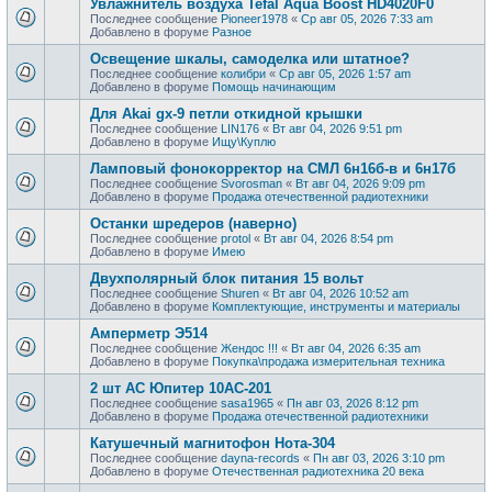
Увлажнитель воздуха Tefal Aqua Boost HD4020F0
Последнее сообщение
Pioneer1978
«
Ср авг 05, 2026 7:33 am
Добавлено в форуме
Разное
Освещение шкалы, самоделка или штатное?
Последнее сообщение
колибри
«
Ср авг 05, 2026 1:57 am
Добавлено в форуме
Помощь начинающим
Для Akai gx-9 петли откидной крышки
Последнее сообщение
LIN176
«
Вт авг 04, 2026 9:51 pm
Добавлено в форуме
Ищу\Куплю
Ламповый фонокорректор на СМЛ 6н16б-в и 6н17б
Последнее сообщение
Svorosman
«
Вт авг 04, 2026 9:09 pm
Добавлено в форуме
Продажа отечественной радиотехники
Останки шредеров (наверно)
Последнее сообщение
protol
«
Вт авг 04, 2026 8:54 pm
Добавлено в форуме
Имею
Двухполярный блок питания 15 вольт
Последнее сообщение
Shuren
«
Вт авг 04, 2026 10:52 am
Добавлено в форуме
Комплектующие, инструменты и материалы
Амперметр Э514
Последнее сообщение
Жендос !!!
«
Вт авг 04, 2026 6:35 am
Добавлено в форуме
Покупка\продажа измерительная техника
2 шт АС Юпитер 10АС-201
Последнее сообщение
sasa1965
«
Пн авг 03, 2026 8:12 pm
Добавлено в форуме
Продажа отечественной радиотехники
Катушечный магнитофон Нота-304
Последнее сообщение
dayna-records
«
Пн авг 03, 2026 3:10 pm
Добавлено в форуме
Отечественная радиотехника 20 века