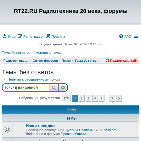
RT22.RU Радиотехника 20 века, форумы
Вход
Регистрация
Правила
FAQ
Текущее время: Пт авг 07, 2026 12:14 pm
Темы без ответов
|
Активные темы
Радиотехника 20 века, форумы
Список форумов
Поиск
Темы без ответов
Поддержать сайт
Темы без ответов
Перейти к расширенному поиску
Поиск
Расширенный поиск
Страница
1
из
7
Найдено 330 результатов
1
2
3
4
5
7
…
След.
Темы
Темы
Наши находки
Последнее сообщение
Сцилли
«
Пт авг 07, 2026 9:38 am
Добавлено в форуме
Просто общение