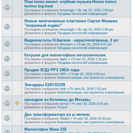
Пластинки винил. клубная музыка.House trance
techno big-beat
Последнее сообщение
Amazingly
«
Вс авг 02, 2026 2:58 pm
Добавлено в форуме
Продажa носителей информации
Новые запечатанные пластинки Сергея Мазаева
"моралный кодекс"
Последнее сообщение
Amazingly
«
Вс авг 02, 2026 2:49 pm
Добавлено в форуме
Продажa носителей информации
Видеокассеты Н.Басков - нераспечатанные, 2 шт
Последнее сообщение
Москвич
«
Сб авг 01, 2026 8:47 pm
Добавлено в форуме
Продажa носителей информации
Катушки для магнитофона металлические
Последнее сообщение
AgNz
«
Сб авг 01, 2026 4:10 pm
Добавлено в форуме
Продажa носителей информации
Продам 6ГД1 РРЗ 1963г пара
Последнее сообщение
VAR
«
Сб авг 01, 2026 8:59 am
Добавлено в форуме
Комплектующие, инструменты и материалы
Энкодеры 61BY22109
Последнее сообщение
vlnik
«
Пт июл 31, 2026 7:02 pm
Добавлено в форуме
Комплектующие, инструменты и материалы
проездом из Коломны до Москвы
Последнее сообщение
автор
«
Чт июл 30, 2026 3:24 pm
Добавлено в форуме
Услуги
Два трансформатора на ш железе.
Последнее сообщение
Vlad62
«
Чт июл 30, 2026 10:33 am
Добавлено в форуме
Комплектующие, инструменты и материалы
Магнитофон Маяк 232