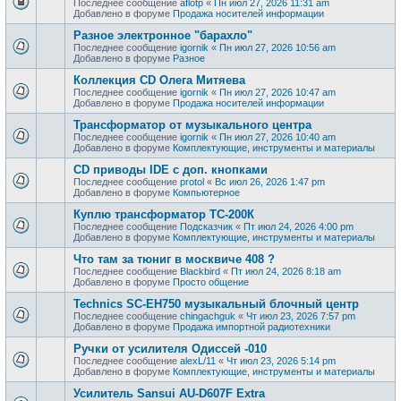
Последнее сообщение
aflotp
«
Пн июл 27, 2026 11:31 am
Добавлено в форуме
Продажa носителей информации
Разное электронное "барахло"
Последнее сообщение
igornik
«
Пн июл 27, 2026 10:56 am
Добавлено в форуме
Разное
Коллекция CD Олега Митяева
Последнее сообщение
igornik
«
Пн июл 27, 2026 10:47 am
Добавлено в форуме
Продажa носителей информации
Трансформатор от музыкального центра
Последнее сообщение
igornik
«
Пн июл 27, 2026 10:40 am
Добавлено в форуме
Комплектующие, инструменты и материалы
CD приводы IDE с доп. кнопками
Последнее сообщение
protol
«
Вс июл 26, 2026 1:47 pm
Добавлено в форуме
Компьютерное
Куплю трансформатор ТС-200К
Последнее сообщение
Подсказчик
«
Пт июл 24, 2026 4:00 pm
Добавлено в форуме
Комплектующие, инструменты и материалы
Что там за тюниг в москвиче 408 ?
Последнее сообщение
Blackbird
«
Пт июл 24, 2026 8:18 am
Добавлено в форуме
Просто общение
Technics SC-EH750 музыкальный блочный центр
Последнее сообщение
chingachguk
«
Чт июл 23, 2026 7:57 pm
Добавлено в форуме
Продажа импортной радиотехники
Ручки от усилителя Одиссей -010
Последнее сообщение
alexL/11
«
Чт июл 23, 2026 5:14 pm
Добавлено в форуме
Комплектующие, инструменты и материалы
Усилитель Sansui AU-D607F Extra