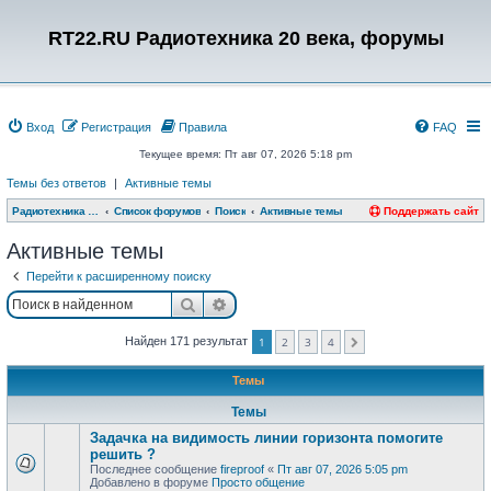
RT22.RU Радиотехника 20 века, форумы
Вход
Регистрация
Правила
FAQ
Текущее время: Пт авг 07, 2026 5:18 pm
Темы без ответов
|
Активные темы
Радиотехника 20 века, форумы
Список форумов
Поиск
Активные темы
Поддержать сайт
Активные темы
Перейти к расширенному поиску
Поиск
Расширенный поиск
Найден 171 результат
1
2
3
4
След.
Темы
Темы
Задачка на видимость линии горизонта помогите
решить ?
Последнее сообщение
fireproof
«
Пт авг 07, 2026 5:05 pm
Добавлено в форуме
Просто общение