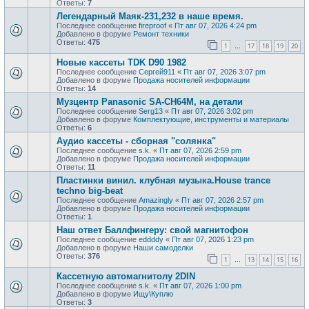
Ответы:
7
Легендарный Маяк-231,232 в наше время.
Последнее сообщение
fireproof
«
Пт авг 07, 2026 4:24 pm
Добавлено в форуме
Ремонт техники
Ответы:
475
1
17
18
19
20
…
Новые кассеты TDK D90 1982
Последнее сообщение
Сергей911
«
Пт авг 07, 2026 3:07 pm
Добавлено в форуме
Продажa носителей информации
Ответы:
14
Музцентр Panasonic SA-CH64M, на детали
Последнее сообщение
Serg13
«
Пт авг 07, 2026 3:02 pm
Добавлено в форуме
Комплектующие, инструменты и материалы
Ответы:
6
Аудио кассеты - сборная "солянка"
Последнее сообщение
s.k.
«
Пт авг 07, 2026 2:59 pm
Добавлено в форуме
Продажa носителей информации
Ответы:
11
Пластинки винил. клубная музыка.House trance
techno big-beat
Последнее сообщение
Amazingly
«
Пт авг 07, 2026 2:57 pm
Добавлено в форуме
Продажa носителей информации
Ответы:
1
Наш ответ Баллфингеру: свой магнитофон
Последнее сообщение
eddddy
«
Пт авг 07, 2026 1:23 pm
Добавлено в форуме
Наши самоделки
Ответы:
376
1
13
14
15
16
…
Кассетную автомагнитолу 2DIN
Последнее сообщение
s.k.
«
Пт авг 07, 2026 1:00 pm
Добавлено в форуме
Ищу\Куплю
Ответы:
3