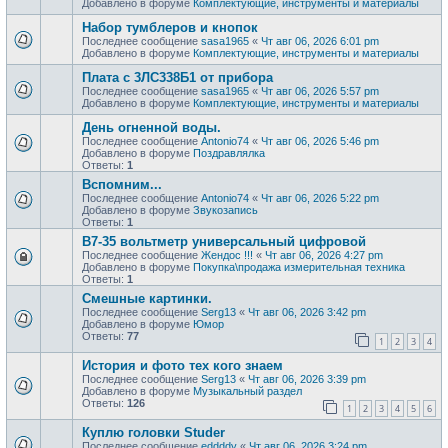
Добавлено в форуме
Комплектующие, инструменты и материалы
Набор тумблеров и кнопок
Последнее сообщение
sasa1965
«
Чт авг 06, 2026 6:01 pm
Добавлено в форуме
Комплектующие, инструменты и материалы
Плата с 3ЛС338Б1 от прибора
Последнее сообщение
sasa1965
«
Чт авг 06, 2026 5:57 pm
Добавлено в форуме
Комплектующие, инструменты и материалы
День огненной воды.
Последнее сообщение
Antonio74
«
Чт авг 06, 2026 5:46 pm
Добавлено в форуме
Поздравлялка
Ответы:
1
Вспомним...
Последнее сообщение
Antonio74
«
Чт авг 06, 2026 5:22 pm
Добавлено в форуме
Звукозапись
Ответы:
1
В7-35 вольтметр универсальный цифровой
Последнее сообщение
Жендос !!!
«
Чт авг 06, 2026 4:27 pm
Добавлено в форуме
Покупка\продажа измерительная техника
Ответы:
1
Смешные картинки.
Последнее сообщение
Serg13
«
Чт авг 06, 2026 3:42 pm
Добавлено в форуме
Юмор
Ответы:
77
1
2
3
4
История и фото тех кого знаем
Последнее сообщение
Serg13
«
Чт авг 06, 2026 3:39 pm
Добавлено в форуме
Музыкальный раздел
Ответы:
126
1
2
3
4
5
6
Куплю головки Studer
Последнее сообщение
eddddy
«
Чт авг 06, 2026 3:24 pm