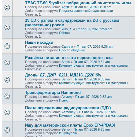
TEAC TZ-60 Styalizer вибрационный очиститель иглы
Последнее сообщение
AgNz
«
Пт авг 07, 2026 11:18 am
Добавлено в форуме
Продажа импортной радиотехники
Ответы:
1
19 CD с рэпом и саундтреками на 2-3 с русским
(желательно) роком
Последнее сообщение
Yury_S
«
Пт авг 07, 2026 9:58 am
Добавлено в форуме
Обмен
Ответы:
1
Наши находки
Последнее сообщение
Сцилли
«
Пт авг 07, 2026 9:38 am
Добавлено в форуме
Просто общение
Разъёмы питания от сети переменного тока
Последнее сообщение
Serjio
«
Пт авг 07, 2026 9:34 am
Добавлено в форуме
Комплектующие, инструменты и материалы
Ответы:
2
Диоды Д7, Д207, Д211, МД218, Д226 б/у
Последнее сообщение
Serjio
«
Пт авг 07, 2026 9:33 am
Добавлено в форуме
Комплектующие, инструменты и материалы
Ответы:
2
Трансформаторы Hammond
Последнее сообщение
Ахмед
«
Пт авг 07, 2026 9:32 am
Добавлено в форуме
Имею
Плата передатчика радиоуправления (ПДУ)
Последнее сообщение
Asmodey
«
Пт авг 07, 2026 9:32 am
Добавлено в форуме
Комплектующие, инструменты и материалы
Ответы:
4
Ищу для материнской платы Epox EP-4PDA3I
Последнее сообщение
Serjio
«
Пт авг 07, 2026 9:23 am
Добавлено в форуме
Ищу\Куплю
Ответы:
20