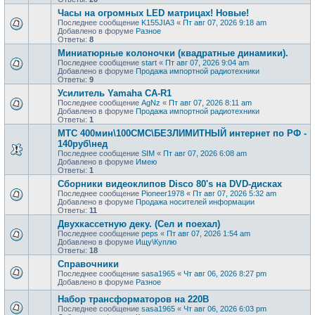
Часы на огромных LED матрицах! Новые!
Последнее сообщение
K155JIA3
«
Пт авг 07, 2026 9:18 am
Добавлено в форуме
Разное
Ответы:
8
Миниатюрные колоночки (квадратные динамики).
Последнее сообщение
start
«
Пт авг 07, 2026 9:04 am
Добавлено в форуме
Продажа импортной радиотехники
Ответы:
9
Усилитель Yamaha CA-R1
Последнее сообщение
AgNz
«
Пт авг 07, 2026 8:11 am
Добавлено в форуме
Продажа импортной радиотехники
Ответы:
1
МТС 400мин\100СМС\БЕЗЛИМИТНЫЙ интернет по РФ -
140руб\нед
Последнее сообщение
SIM
«
Пт авг 07, 2026 6:08 am
Добавлено в форуме
Имею
Ответы:
1
Сборники видеоклипов Disco 80's на DVD-дисках
Последнее сообщение
Pioneer1978
«
Пт авг 07, 2026 5:32 am
Добавлено в форуме
Продажa носителей информации
Ответы:
11
Двухкассетную деку. (Сел и поехал)
Последнее сообщение
peps
«
Пт авг 07, 2026 1:54 am
Добавлено в форуме
Ищу\Куплю
Ответы:
18
Справочники
Последнее сообщение
sasa1965
«
Чт авг 06, 2026 8:27 pm
Добавлено в форуме
Разное
Набор трансформаторов на 220В
Последнее сообщение
sasa1965
«
Чт авг 06, 2026 6:03 pm