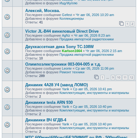
Добавлено в форуме
Ищу\Куплю
Алексей, Москва.
Последнее сообщение
Gefest
«
Чт авг 06, 2026 10:20 am
Добавлено в форуме
Коллекционеры
Ответы:
41
1
2
Victor JL-B44 виниловый Direct Drive
Последнее сообщение
AgNz
«
Чт авг 06, 2026 8:23 am
Добавлено в форуме
Продажа импортной радиотехники
Двухкассетная дека Sony TC-108W
Последнее сообщение
Karlson1664
«
Чт авг 06, 2026 2:15 am
Добавлено в форуме
Продажа импортной радиотехники
Ответы:
10
Олимпоэлектроники 003-004-005 и т.д.
Последнее сообщение
Leoniv
«
Ср авг 05, 2026 11:06 pm
Добавлено в форуме
Ремонт техники
Ответы:
289
1
9
10
11
12
…
Динамик 4А28 У4 (завод ЛОМО)
Последнее сообщение
Yarik
«
Ср авг 05, 2026 10:41 pm
Добавлено в форуме
Комплектующие, инструменты и материалы
Ответы:
2
Динамики tesla ARN 930
Последнее сообщение
Yarik
«
Ср авг 05, 2026 10:40 pm
Добавлено в форуме
Комплектующие, инструменты и материалы
Ответы:
2
Динамики ВЧ 6ГДВ-4
Последнее сообщение
Yarik
«
Ср авг 05, 2026 10:40 pm
Добавлено в форуме
Комплектующие, инструменты и материалы
Ответы:
2
МТС 600мин\600смс\БЕЗЛИМИТ по РФ - 500руб\мес