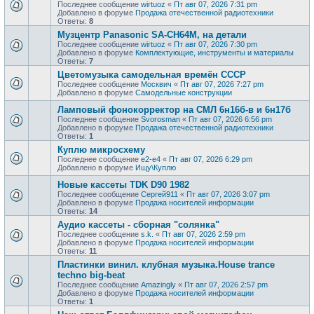
Последнее сообщение
wirtuoz
«
Пт авг 07, 2026 7:31 pm
Добавлено в форуме
Продажа отечественной радиотехники
Ответы:
8
Музцентр Panasonic SA-CH64M, на детали
Последнее сообщение
wirtuoz
«
Пт авг 07, 2026 7:30 pm
Добавлено в форуме
Комплектующие, инструменты и материалы
Ответы:
7
Цветомузыка самодельная времён СССР
Последнее сообщение
Москвич
«
Пт авг 07, 2026 7:27 pm
Добавлено в форуме
Самодельные конструкции
Ламповый фонокорректор на СМЛ 6н16б-в и 6н17б
Последнее сообщение
Svorosman
«
Пт авг 07, 2026 6:56 pm
Добавлено в форуме
Продажа отечественной радиотехники
Ответы:
1
Куплю микросхему
Последнее сообщение
e2-e4
«
Пт авг 07, 2026 6:29 pm
Добавлено в форуме
Ищу\Куплю
Новые кассеты TDK D90 1982
Последнее сообщение
Сергей911
«
Пт авг 07, 2026 3:07 pm
Добавлено в форуме
Продажa носителей информации
Ответы:
14
Аудио кассеты - сборная "солянка"
Последнее сообщение
s.k.
«
Пт авг 07, 2026 2:59 pm
Добавлено в форуме
Продажa носителей информации
Ответы:
11
Пластинки винил. клубная музыка.House trance
techno big-beat
Последнее сообщение
Amazingly
«
Пт авг 07, 2026 2:57 pm
Добавлено в форуме
Продажa носителей информации
Ответы:
1