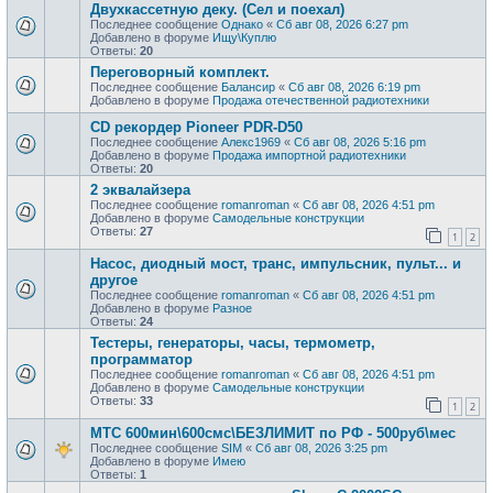
Двухкассетную деку. (Сел и поехал)
Последнее сообщение
Однако
«
Сб авг 08, 2026 6:27 pm
Добавлено в форуме
Ищу\Куплю
Ответы:
20
Переговорный комплект.
Последнее сообщение
Балансир
«
Сб авг 08, 2026 6:19 pm
Добавлено в форуме
Продажа отечественной радиотехники
CD рекордер Pioneer PDR-D50
Последнее сообщение
Алекс1969
«
Сб авг 08, 2026 5:16 pm
Добавлено в форуме
Продажа импортной радиотехники
Ответы:
20
2 эквалайзера
Последнее сообщение
romanroman
«
Сб авг 08, 2026 4:51 pm
Добавлено в форуме
Самодельные конструкции
Ответы:
27
1
2
Насос, диодный мост, транс, импульсник, пульт... и
другое
Последнее сообщение
romanroman
«
Сб авг 08, 2026 4:51 pm
Добавлено в форуме
Разное
Ответы:
24
Тестеры, генераторы, часы, термометр,
программатор
Последнее сообщение
romanroman
«
Сб авг 08, 2026 4:51 pm
Добавлено в форуме
Самодельные конструкции
Ответы:
33
1
2
МТС 600мин\600смс\БЕЗЛИМИТ по РФ - 500руб\мес
Последнее сообщение
SIM
«
Сб авг 08, 2026 3:25 pm
Добавлено в форуме
Имею
Ответы:
1