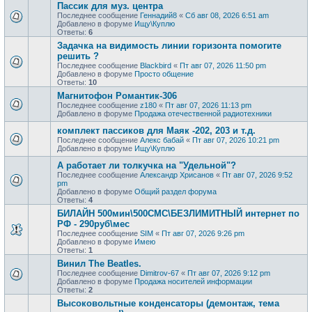
Пассик для муз. центра
Последнее сообщение
Геннадий8
«
Сб авг 08, 2026 6:51 am
Добавлено в форуме
Ищу\Куплю
Ответы:
6
Задачка на видимость линии горизонта помогите
решить ?
Последнее сообщение
Blackbird
«
Пт авг 07, 2026 11:50 pm
Добавлено в форуме
Просто общение
Ответы:
10
Магнитофон Романтик-306
Последнее сообщение
z180
«
Пт авг 07, 2026 11:13 pm
Добавлено в форуме
Продажа отечественной радиотехники
комплект пассиков для Маяк -202, 203 и т.д.
Последнее сообщение
Алекс бабай
«
Пт авг 07, 2026 10:21 pm
Добавлено в форуме
Ищу\Куплю
А работает ли толкучка на "Удельной"?
Последнее сообщение
Александр Хрисанов
«
Пт авг 07, 2026 9:52
pm
Добавлено в форуме
Общий раздел форума
Ответы:
4
БИЛАЙН 500мин\500СМС\БЕЗЛИМИТНЫЙ интернет по
РФ - 290руб\мес
Последнее сообщение
SIM
«
Пт авг 07, 2026 9:26 pm
Добавлено в форуме
Имею
Ответы:
1
Винил The Beatles.
Последнее сообщение
Dimitrov-67
«
Пт авг 07, 2026 9:12 pm
Добавлено в форуме
Продажa носителей информации
Ответы:
2
Высоковольтные конденсаторы (демонтаж, тема