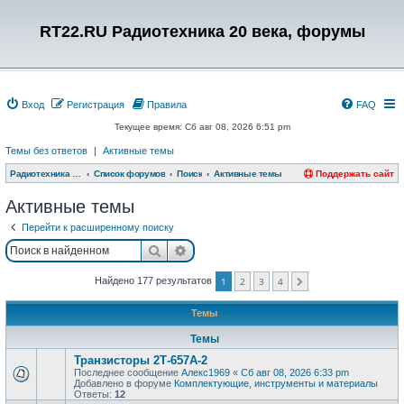
RT22.RU Радиотехника 20 века, форумы
Вход
Регистрация
Правила
FAQ
Текущее время: Сб авг 08, 2026 6:51 pm
Темы без ответов
|
Активные темы
Радиотехника 20 века, форумы
Список форумов
Поиск
Активные темы
Поддержать сайт
Активные темы
Перейти к расширенному поиску
Поиск
Расширенный поиск
Найдено 177 результатов
1
2
3
4
След.
Темы
Темы
Транзисторы 2Т-657А-2
Последнее сообщение
Алекс1969
«
Сб авг 08, 2026 6:33 pm
Добавлено в форуме
Комплектующие, инструменты и материалы
Ответы:
12