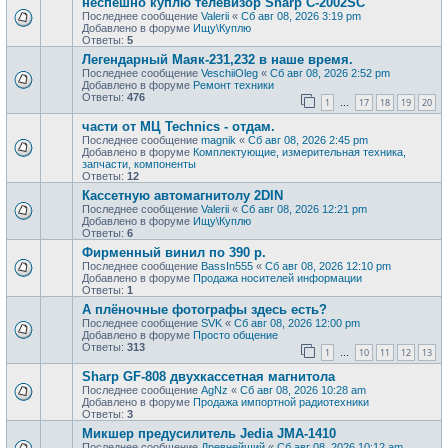
неспешно куплю телевизор Sharp C-2002SC
Последнее сообщение
Valerii
«
Сб авг 08, 2026 3:19 pm
Добавлено в форуме
Ищу\Куплю
Ответы:
5
Легендарный Маяк-231,232 в наше время.
Последнее сообщение
VeschiiOleg
«
Сб авг 08, 2026 2:52 pm
Добавлено в форуме
Ремонт техники
Ответы:
476
1
17
18
19
20
…
части от МЦ Technics - отдам.
Последнее сообщение
magnik
«
Сб авг 08, 2026 2:45 pm
Добавлено в форуме
Комплектующие, измерительная техника,
запчасти, компоненты
Ответы:
12
Кассетную автомагнитолу 2DIN
Последнее сообщение
Valerii
«
Сб авг 08, 2026 12:21 pm
Добавлено в форуме
Ищу\Куплю
Ответы:
6
Фирменный винил по 390 р.
Последнее сообщение
BassIn555
«
Сб авг 08, 2026 12:10 pm
Добавлено в форуме
Продажa носителей информации
Ответы:
1
А плёночные фотографы здесь есть?
Последнее сообщение
SVK
«
Сб авг 08, 2026 12:00 pm
Добавлено в форуме
Просто общение
Ответы:
313
1
10
11
12
13
…
Sharp GF-808 двухкассетная магнитола
Последнее сообщение
AgNz
«
Сб авг 08, 2026 10:28 am
Добавлено в форуме
Продажа импортной радиотехники
Ответы:
3
Микшер предусилитель Jedia JMA-1410
Последнее сообщение
Древнейший
«
Сб авг 08, 2026 10:12 am