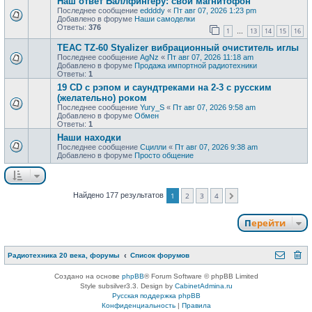
Наш ответ Баллфингеру: свой магнитофон
Последнее сообщение
eddddy
«
Пт авг 07, 2026 1:23 pm
Добавлено в форуме
Наши самоделки
Ответы:
376
1
13
14
15
16
…
TEAC TZ-60 Styalizer вибрационный очиститель иглы
Последнее сообщение
AgNz
«
Пт авг 07, 2026 11:18 am
Добавлено в форуме
Продажа импортной радиотехники
Ответы:
1
19 CD с рэпом и саундтреками на 2-3 с русским
(желательно) роком
Последнее сообщение
Yury_S
«
Пт авг 07, 2026 9:58 am
Добавлено в форуме
Обмен
Ответы:
1
Наши находки
Последнее сообщение
Сцилли
«
Пт авг 07, 2026 9:38 am
Добавлено в форуме
Просто общение
Найдено 177 результатов
1
2
3
4
След.
Перейти
Радиотехника 20 века, форумы
Список форумов
Создано на основе
phpBB
® Forum Software © phpBB Limited
Style subsilver3.3. Design by
CabinetAdmina.ru
Русская поддержка phpBB
Конфиденциальность
|
Правила