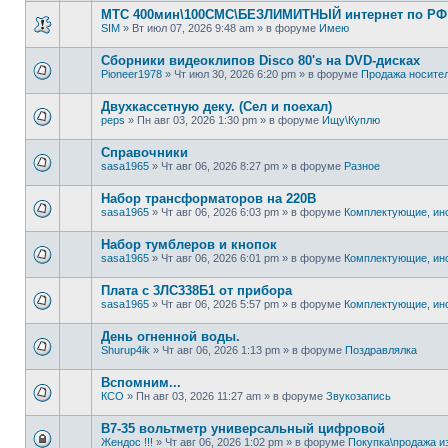
МТС 400мин\100СМС\БЕЗЛИМИТНЫЙ интернет по РФ -
SIM
»
Вт июл 07, 2026 9:48 am
» в форуме
Имею
Сборники видеоклипов Disco 80's на DVD-дисках
Pioneer1978
»
Чт июл 30, 2026 6:20 pm
» в форуме
Продажa носите
Двухкассетную деку. (Сел и поехал)
peps
»
Пн авг 03, 2026 1:30 pm
» в форуме
Ищу\Куплю
Справочники
sasa1965
»
Чт авг 06, 2026 8:27 pm
» в форуме
Разное
Набор трансформаторов на 220В
sasa1965
»
Чт авг 06, 2026 6:03 pm
» в форуме
Комплектующие, ин
Набор тумблеров и кнопок
sasa1965
»
Чт авг 06, 2026 6:01 pm
» в форуме
Комплектующие, ин
Плата с 3ЛС338Б1 от прибора
sasa1965
»
Чт авг 06, 2026 5:57 pm
» в форуме
Комплектующие, ин
День огненной воды.
Shurup4ik
»
Чт авг 06, 2026 1:13 pm
» в форуме
Поздравлялка
Вспомним...
КСО
»
Пн авг 03, 2026 11:27 am
» в форуме
Звукозапись
В7-35 вольтметр универсальный цифровой
Жендос !!!
»
Чт авг 06, 2026 1:02 pm
» в форуме
Покупка\продажа и