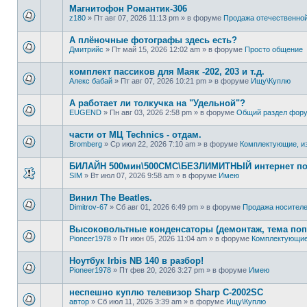
Магнитофон Романтик-306
z180
»
Пт авг 07, 2026 11:13 pm
» в форуме
Продажа отечественной
А плёночные фотографы здесь есть?
Дмитрийс
»
Пт май 15, 2026 12:02 am
» в форуме
Просто общение
комплект пассиков для Маяк -202, 203 и т.д.
Алекс бабай
»
Пт авг 07, 2026 10:21 pm
» в форуме
Ищу\Куплю
А работает ли толкучка на "Удельной"?
EUGEND
»
Пн авг 03, 2026 2:58 pm
» в форуме
Общий раздел фор
части от МЦ Technics - отдам.
Bromberg
»
Ср июл 22, 2026 7:10 am
» в форуме
Комплектующие, из
БИЛАЙН 500мин\500СМС\БЕЗЛИМИТНЫЙ интернет по 
SIM
»
Вт июл 07, 2026 9:58 am
» в форуме
Имею
Винил The Beatles.
Dimitrov-67
»
Сб авг 01, 2026 6:49 pm
» в форуме
Продажa носител
Высоковольтные конденсаторы (демонтаж, тема поп
Pioneer1978
»
Пт июн 05, 2026 11:04 am
» в форуме
Комплектующие
Ноутбук Irbis NB 140 в разбор!
Pioneer1978
»
Пт фев 20, 2026 3:27 pm
» в форуме
Имею
неспешно куплю телевизор Sharp C-2002SC
автор
»
Сб июл 11, 2026 3:39 am
» в форуме
Ищу\Куплю