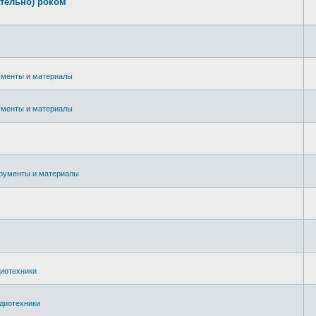
ательно) роком
ументы и материалы
ументы и материалы
рументы и материалы
иотехники
диотехники