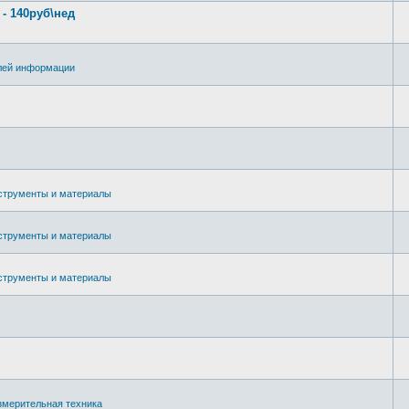
 140руб\нед
лей информации
струменты и материалы
струменты и материалы
струменты и материалы
змерительная техника