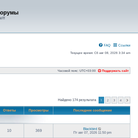
форумы
!!!
FAQ
Ссылки
Текущее время: Сб авг 08, 2026 3:34 am
Часовой пояс:
UTC+03:00
Поддержать сайт
Найдено 174 результата
1
2
3
4
След.
Ответы
Просмотры
Последнее сообщение
Blackbird
10
369
Пт авг 07, 2026 11:50 pm