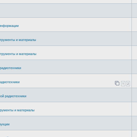
 информации
трументы и материалы
струменты и материалы
радиотехники
адиотехники
1
2
ой радиотехники
рументы и материалы
рукции