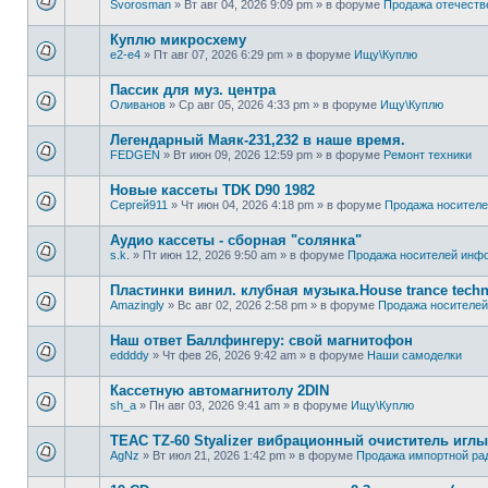
Svorosman
»
Вт авг 04, 2026 9:09 pm
» в форуме
Продажа отечеств
Куплю микросхему
e2-e4
»
Пт авг 07, 2026 6:29 pm
» в форуме
Ищу\Куплю
Пассик для муз. центра
Оливанов
»
Ср авг 05, 2026 4:33 pm
» в форуме
Ищу\Куплю
Легендарный Маяк-231,232 в наше время.
FEDGEN
»
Вт июн 09, 2026 12:59 pm
» в форуме
Ремонт техники
Новые кассеты TDK D90 1982
Сергей911
»
Чт июн 04, 2026 4:18 pm
» в форуме
Продажa носител
Аудио кассеты - сборная "солянка"
s.k.
»
Пт июн 12, 2026 9:50 am
» в форуме
Продажa носителей инф
Пластинки винил. клубная музыка.House trance techn
Amazingly
»
Вс авг 02, 2026 2:58 pm
» в форуме
Продажa носителе
Наш ответ Баллфингеру: свой магнитофон
eddddy
»
Чт фев 26, 2026 9:42 am
» в форуме
Наши самоделки
Кассетную автомагнитолу 2DIN
sh_a
»
Пн авг 03, 2026 9:41 am
» в форуме
Ищу\Куплю
TEAC TZ-60 Styalizer вибрационный очиститель иглы
AgNz
»
Вт июл 21, 2026 1:42 pm
» в форуме
Продажа импортной ра