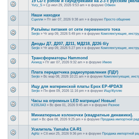
19 CD с рэпом и саундтреками на 2-3 с русским (жел
Yury_S
»
Ср июл 29, 2026 9:53 am
» в форуме
Обмен
Наши находки
Сцилли
»
Пт авг 07, 2026 9:38 am
» в форуме
Просто общение
Разъёмы питания от сети переменного тока
Serjio
»
Чт апр 09, 2026 5:49 pm
» в форуме
Комплектующие, инстр
Диоды Д7, Д207, Д211, МД218, Д226 б/у
Serjio
»
Чт апр 09, 2026 5:27 pm
» в форуме
Комплектующие, инстр
Трансформаторы Hammond
Ахмед
»
Пт авг 07, 2026 9:32 am
» в форуме
Имею
Плата передатчика радиоуправления (ПДУ)
Serjio
»
Вс мар 08, 2026 10:21 am
» в форуме
Комплектующие, инст
Ищу для материнской платы Epox EP-4PDA3I
Serjio
»
Пн фев 09, 2026 11:16 pm
» в форуме
Ищу\Куплю
Часы на огромных LED матрицах! Новые!
K155JIA3
»
Вс фев 01, 2026 9:45 am
» в форуме
Разное
Миниатюрные колоночки (квадратные динамики).
start
»
Вс фев 08, 2026 9:25 pm
» в форуме
Продажа импортной рад
Усилитель Yamaha CA-R1
AgNz
»
Сб июл 25, 2026 9:36 pm
» в форуме
Продажа импортной ра