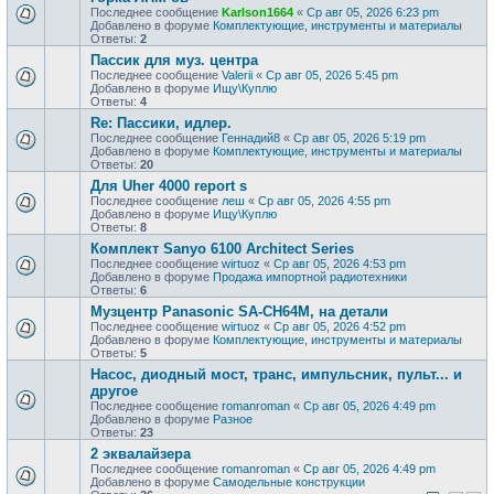
Последнее сообщение
Karlson1664
«
Ср авг 05, 2026 6:23 pm
Добавлено в форуме
Комплектующие, инструменты и материалы
Ответы:
2
Пассик для муз. центра
Последнее сообщение
Valerii
«
Ср авг 05, 2026 5:45 pm
Добавлено в форуме
Ищу\Куплю
Ответы:
4
Re: Пассики, идлер.
Последнее сообщение
Геннадий8
«
Ср авг 05, 2026 5:19 pm
Добавлено в форуме
Комплектующие, инструменты и материалы
Ответы:
20
Для Uher 4000 report s
Последнее сообщение
леш
«
Ср авг 05, 2026 4:55 pm
Добавлено в форуме
Ищу\Куплю
Ответы:
8
Комплект Sanyo 6100 Architect Series
Последнее сообщение
wirtuoz
«
Ср авг 05, 2026 4:53 pm
Добавлено в форуме
Продажа импортной радиотехники
Ответы:
6
Музцентр Panasonic SA-CH64M, на детали
Последнее сообщение
wirtuoz
«
Ср авг 05, 2026 4:52 pm
Добавлено в форуме
Комплектующие, инструменты и материалы
Ответы:
5
Насос, диодный мост, транс, импульсник, пульт... и
другое
Последнее сообщение
romanroman
«
Ср авг 05, 2026 4:49 pm
Добавлено в форуме
Разное
Ответы:
23
2 эквалайзера
Последнее сообщение
romanroman
«
Ср авг 05, 2026 4:49 pm
Добавлено в форуме
Самодельные конструкции