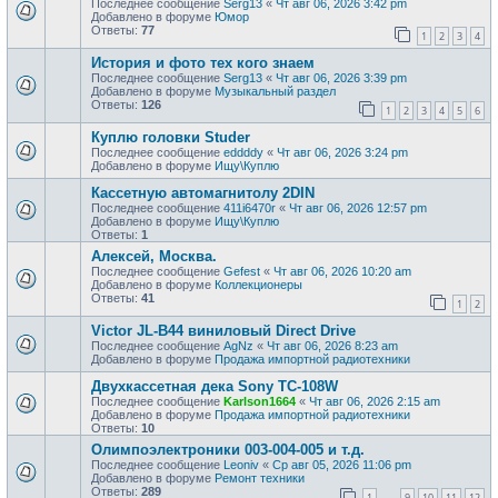
Последнее сообщение
Serg13
«
Чт авг 06, 2026 3:42 pm
Добавлено в форуме
Юмор
Ответы:
77
1
2
3
4
История и фото тех кого знаем
Последнее сообщение
Serg13
«
Чт авг 06, 2026 3:39 pm
Добавлено в форуме
Музыкальный раздел
Ответы:
126
1
2
3
4
5
6
Куплю головки Studer
Последнее сообщение
eddddy
«
Чт авг 06, 2026 3:24 pm
Добавлено в форуме
Ищу\Куплю
Кассетную автомагнитолу 2DIN
Последнее сообщение
411i6470r
«
Чт авг 06, 2026 12:57 pm
Добавлено в форуме
Ищу\Куплю
Ответы:
1
Алексей, Москва.
Последнее сообщение
Gefest
«
Чт авг 06, 2026 10:20 am
Добавлено в форуме
Коллекционеры
Ответы:
41
1
2
Victor JL-B44 виниловый Direct Drive
Последнее сообщение
AgNz
«
Чт авг 06, 2026 8:23 am
Добавлено в форуме
Продажа импортной радиотехники
Двухкассетная дека Sony TC-108W
Последнее сообщение
Karlson1664
«
Чт авг 06, 2026 2:15 am
Добавлено в форуме
Продажа импортной радиотехники
Ответы:
10
Олимпоэлектроники 003-004-005 и т.д.
Последнее сообщение
Leoniv
«
Ср авг 05, 2026 11:06 pm
Добавлено в форуме
Ремонт техники
Ответы:
289
1
9
10
11
12
…