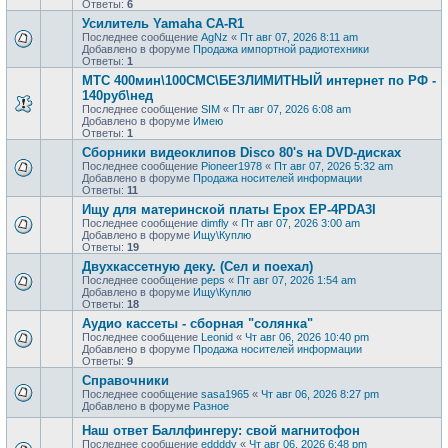
Ответы:
6
Усилитель Yamaha CA-R1
Последнее сообщение
AgNz
«
Пт авг 07, 2026 8:11 am
Добавлено в форуме
Продажа импортной радиотехники
Ответы:
1
МТС 400мин\100СМС\БЕЗЛИМИТНЫЙ интернет по РФ -
140руб\нед
Последнее сообщение
SIM
«
Пт авг 07, 2026 6:08 am
Добавлено в форуме
Имею
Ответы:
1
Сборники видеоклипов Disco 80's на DVD-дисках
Последнее сообщение
Pioneer1978
«
Пт авг 07, 2026 5:32 am
Добавлено в форуме
Продажa носителей информации
Ответы:
11
Ищу для материнской платы Epox EP-4PDA3I
Последнее сообщение
dimfly
«
Пт авг 07, 2026 3:00 am
Добавлено в форуме
Ищу\Куплю
Ответы:
19
Двухкассетную деку. (Сел и поехал)
Последнее сообщение
peps
«
Пт авг 07, 2026 1:54 am
Добавлено в форуме
Ищу\Куплю
Ответы:
18
Аудио кассеты - сборная "солянка"
Последнее сообщение
Leonid
«
Чт авг 06, 2026 10:40 pm
Добавлено в форуме
Продажa носителей информации
Ответы:
9
Справочники
Последнее сообщение
sasa1965
«
Чт авг 06, 2026 8:27 pm
Добавлено в форуме
Разное
Наш ответ Баллфингеру: свой магнитофон
Последнее сообщение
eddddy
«
Чт авг 06, 2026 6:48 pm