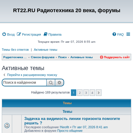
RT22.RU Радиотехника 20 века, форумы
Вход
Регистрация
Правила
FAQ
Текущее время: Пт авг 07, 2026 8:55 am
Темы без ответов
|
Активные темы
Радиотехника 20 века, форумы
Список форумов
Поиск
Активные темы
Поддержать сайт
Активные темы
Перейти к расширенному поиску
Поиск
Расширенный поиск
Найдено 169 результатов
1
2
3
4
След.
Темы
Темы
Задачка на видимость линии горизонта помогите
решить ?
Последнее сообщение
!Neofit
«
Пт авг 07, 2026 8:41 am
Добавлено в форуме
Просто общение