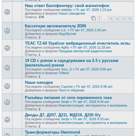
Наш ответ Баллфингеру: свой магнитофон
Последнее сообщение
eddddy
«
Пт авг 07, 2026 1:23 pm
Добавлено в форуме
Наши самоделки
Ответы:
376
1
13
14
15
16
…
Кассетную автомагнитолу 2DIN
Последнее сообщение
s.k.
«
Пт авг 07, 2026 1:00 pm
Добавлено в форуме
Ищу\Куплю
Ответы:
3
TEAC TZ-60 Styalizer вибрационный очиститель иглы
Последнее сообщение
AgNz
«
Пт авг 07, 2026 11:18 am
Добавлено в форуме
Продажа импортной радиотехники
Ответы:
1
19 CD с рэпом и саундтреками на 2-3 с русским
(желательно) роком
Последнее сообщение
Yury_S
«
Пт авг 07, 2026 9:58 am
Добавлено в форуме
Обмен
Ответы:
1
Наши находки
Последнее сообщение
Сцилли
«
Пт авг 07, 2026 9:38 am
Добавлено в форуме
Просто общение
Разъёмы питания от сети переменного тока
Последнее сообщение
Serjio
«
Пт авг 07, 2026 9:34 am
Добавлено в форуме
Комплектующие, инструменты и материалы
Ответы:
2
Диоды Д7, Д207, Д211, МД218, Д226 б/у
Последнее сообщение
Serjio
«
Пт авг 07, 2026 9:33 am
Добавлено в форуме
Комплектующие, инструменты и материалы
Ответы:
2
Трансформаторы Hammond