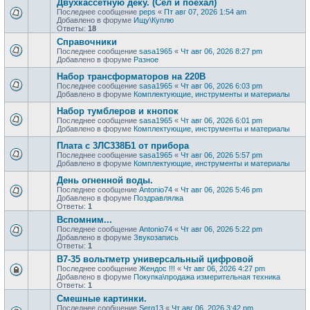
Двухкассетную деку. (Сел и поехал)
Последнее сообщение
peps
«
Пт авг 07, 2026 1:54 am
Добавлено в форуме
Ищу\Куплю
Ответы:
18
Справочники
Последнее сообщение
sasa1965
«
Чт авг 06, 2026 8:27 pm
Добавлено в форуме
Разное
Набор трансформаторов на 220В
Последнее сообщение
sasa1965
«
Чт авг 06, 2026 6:03 pm
Добавлено в форуме
Комплектующие, инструменты и материалы
Набор тумблеров и кнопок
Последнее сообщение
sasa1965
«
Чт авг 06, 2026 6:01 pm
Добавлено в форуме
Комплектующие, инструменты и материалы
Плата с 3ЛС338Б1 от прибора
Последнее сообщение
sasa1965
«
Чт авг 06, 2026 5:57 pm
Добавлено в форуме
Комплектующие, инструменты и материалы
День огненной воды.
Последнее сообщение
Antonio74
«
Чт авг 06, 2026 5:46 pm
Добавлено в форуме
Поздравлялка
Ответы:
1
Вспомним...
Последнее сообщение
Antonio74
«
Чт авг 06, 2026 5:22 pm
Добавлено в форуме
Звукозапись
Ответы:
1
В7-35 вольтметр универсальный цифровой
Последнее сообщение
Жендос !!!
«
Чт авг 06, 2026 4:27 pm
Добавлено в форуме
Покупка\продажа измерительная техника
Ответы:
1
Смешные картинки.
Последнее сообщение
Serg13
«
Чт авг 06, 2026 3:42 pm