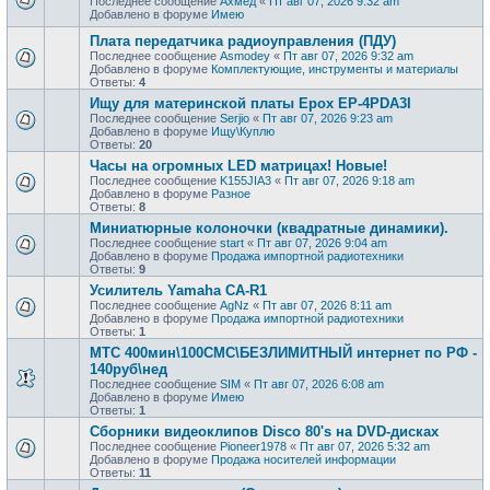
Последнее сообщение
Ахмед
«
Пт авг 07, 2026 9:32 am
Добавлено в форуме
Имею
Плата передатчика радиоуправления (ПДУ)
Последнее сообщение
Asmodey
«
Пт авг 07, 2026 9:32 am
Добавлено в форуме
Комплектующие, инструменты и материалы
Ответы:
4
Ищу для материнской платы Epox EP-4PDA3I
Последнее сообщение
Serjio
«
Пт авг 07, 2026 9:23 am
Добавлено в форуме
Ищу\Куплю
Ответы:
20
Часы на огромных LED матрицах! Новые!
Последнее сообщение
K155JIA3
«
Пт авг 07, 2026 9:18 am
Добавлено в форуме
Разное
Ответы:
8
Миниатюрные колоночки (квадратные динамики).
Последнее сообщение
start
«
Пт авг 07, 2026 9:04 am
Добавлено в форуме
Продажа импортной радиотехники
Ответы:
9
Усилитель Yamaha CA-R1
Последнее сообщение
AgNz
«
Пт авг 07, 2026 8:11 am
Добавлено в форуме
Продажа импортной радиотехники
Ответы:
1
МТС 400мин\100СМС\БЕЗЛИМИТНЫЙ интернет по РФ -
140руб\нед
Последнее сообщение
SIM
«
Пт авг 07, 2026 6:08 am
Добавлено в форуме
Имею
Ответы:
1
Сборники видеоклипов Disco 80's на DVD-дисках
Последнее сообщение
Pioneer1978
«
Пт авг 07, 2026 5:32 am
Добавлено в форуме
Продажa носителей информации
Ответы:
11