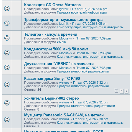
Коллекция CD Олега Митяева
Последнее сообщение
igornik
«
Пт авг 07, 2026 8:06 pm
Добавлено в форуме
Продажa носителей информации
Трансформатор от музыкального центра
Последнее сообщение
igornik
«
Пт авг 07, 2026 8:05 pm
Добавлено в форуме
Комплектующие, инструменты и материалы
Телеигра - капсула времени
Последнее сообщение
Москвич
«
Пт авг 07, 2026 7:39 pm
Добавлено в форуме
Имею
Конденсаторы 5000 мкф 50 вольт
Последнее сообщение
Москвич
«
Пт авг 07, 2026 7:35 pm
Добавлено в форуме
Комплектующие, инструменты и материалы
Двухкассетник "ЛЕВИС" на запчасти
Последнее сообщение
Москвич
«
Пт авг 07, 2026 7:33 pm
Добавлено в форуме
Продажа импортной радиотехники
Кассетная дека Sony TC-K490
Последнее сообщение
wirtuoz
«
Пт авг 07, 2026 7:32 pm
Добавлено в форуме
Продажа импортной радиотехники
Ответы:
34
1
2
Усилитель Барк-У-001 стерео
Последнее сообщение
wirtuoz
«
Пт авг 07, 2026 7:31 pm
Добавлено в форуме
Продажа отечественной радиотехники
Ответы:
8
Музцентр Panasonic SA-CH64M, на детали
Последнее сообщение
wirtuoz
«
Пт авг 07, 2026 7:30 pm
Добавлено в форуме
Комплектующие, инструменты и материалы
Ответы:
7
Цветомузыка самодельная времён СССР