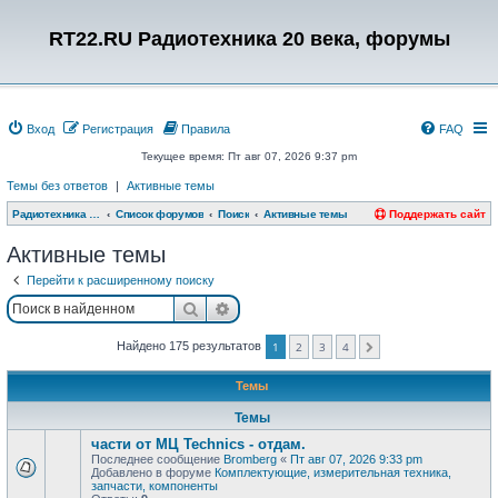
RT22.RU Радиотехника 20 века, форумы
Вход
Регистрация
Правила
FAQ
Текущее время: Пт авг 07, 2026 9:37 pm
Темы без ответов
|
Активные темы
Радиотехника 20 века, форумы
Список форумов
Поиск
Активные темы
Поддержать сайт
Активные темы
Перейти к расширенному поиску
Поиск
Расширенный поиск
Найдено 175 результатов
1
2
3
4
След.
Темы
Темы
части от МЦ Technics - отдам.
Последнее сообщение
Bromberg
«
Пт авг 07, 2026 9:33 pm
Добавлено в форуме
Комплектующие, измерительная техника,
запчасти, компоненты