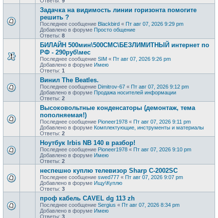
Ответы:
9
Задачка на видимость линии горизонта помогите
решить ?
Последнее сообщение
Blackbird
«
Пт авг 07, 2026 9:29 pm
Добавлено в форуме
Просто общение
Ответы:
8
БИЛАЙН 500мин\500СМС\БЕЗЛИМИТНЫЙ интернет по
РФ - 290руб\мес
Последнее сообщение
SIM
«
Пт авг 07, 2026 9:26 pm
Добавлено в форуме
Имею
Ответы:
1
Винил The Beatles.
Последнее сообщение
Dimitrov-67
«
Пт авг 07, 2026 9:12 pm
Добавлено в форуме
Продажa носителей информации
Ответы:
2
Высоковольтные конденсаторы (демонтаж, тема
пополняемая!)
Последнее сообщение
Pioneer1978
«
Пт авг 07, 2026 9:11 pm
Добавлено в форуме
Комплектующие, инструменты и материалы
Ответы:
2
Ноутбук Irbis NB 140 в разбор!
Последнее сообщение
Pioneer1978
«
Пт авг 07, 2026 9:10 pm
Добавлено в форуме
Имею
Ответы:
2
неспешно куплю телевизор Sharp C-2002SC
Последнее сообщение
swed777
«
Пт авг 07, 2026 9:07 pm
Добавлено в форуме
Ищу\Куплю
Ответы:
3
проф кaбель CАVЕL dg 113 zh
Последнее сообщение
Sergius
«
Пт авг 07, 2026 8:34 pm
Добавлено в форуме
Имею
Ответы:
3