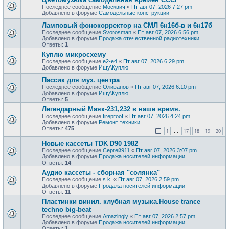
Последнее сообщение
Москвич
«
Пт авг 07, 2026 7:27 pm
Добавлено в форуме
Самодельные конструкции
Ламповый фонокорректор на СМЛ 6н16б-в и 6н17б
Последнее сообщение
Svorosman
«
Пт авг 07, 2026 6:56 pm
Добавлено в форуме
Продажа отечественной радиотехники
Ответы:
1
Куплю микросхему
Последнее сообщение
e2-e4
«
Пт авг 07, 2026 6:29 pm
Добавлено в форуме
Ищу\Куплю
Пассик для муз. центра
Последнее сообщение
Оливанов
«
Пт авг 07, 2026 6:10 pm
Добавлено в форуме
Ищу\Куплю
Ответы:
5
Легендарный Маяк-231,232 в наше время.
Последнее сообщение
fireproof
«
Пт авг 07, 2026 4:24 pm
Добавлено в форуме
Ремонт техники
Ответы:
475
1
17
18
19
20
…
Новые кассеты TDK D90 1982
Последнее сообщение
Сергей911
«
Пт авг 07, 2026 3:07 pm
Добавлено в форуме
Продажa носителей информации
Ответы:
14
Аудио кассеты - сборная "солянка"
Последнее сообщение
s.k.
«
Пт авг 07, 2026 2:59 pm
Добавлено в форуме
Продажa носителей информации
Ответы:
11
Пластинки винил. клубная музыка.House trance
techno big-beat
Последнее сообщение
Amazingly
«
Пт авг 07, 2026 2:57 pm
Добавлено в форуме
Продажa носителей информации
Ответы:
1