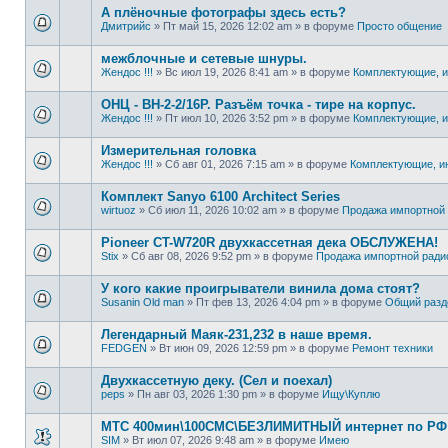
А плёночные фотографы здесь есть?
Дмитрийс
»
Пт май 15, 2026 12:02 am
» в форуме
Просто общение
межблочные и сетевые шнуры.
Жендос !!!
»
Вс июл 19, 2026 8:41 am
» в форуме
Комплектующие, 
ОНЦ - ВН-2-2/16Р. Разъём точка - тире на корпус.
Жендос !!!
»
Пт июл 10, 2026 3:52 pm
» в форуме
Комплектующие, 
Измерительная головка
Жендос !!!
»
Сб авг 01, 2026 7:15 am
» в форуме
Комплектующие, и
Комплект Sanyo 6100 Architect Series
wirtuoz
»
Сб июл 11, 2026 10:02 am
» в форуме
Продажа импортной 
Pioneer CT-W720R двухкассетная дека ОБСЛУЖЕНА!
Stix
»
Сб авг 08, 2026 9:52 pm
» в форуме
Продажа импортной ради
У кого какие проигрыватели винила дома стоят?
Susanin Old man
»
Пт фев 13, 2026 4:04 pm
» в форуме
Общий разд
Легендарный Маяк-231,232 в наше время.
FEDGEN
»
Вт июн 09, 2026 12:59 pm
» в форуме
Ремонт техники
Двухкассетную деку. (Сел и поехал)
peps
»
Пн авг 03, 2026 1:30 pm
» в форуме
Ищу\Куплю
МТС 400мин\100СМС\БЕЗЛИМИТНЫЙ интернет по РФ -
SIM
»
Вт июл 07, 2026 9:48 am
» в форуме
Имею