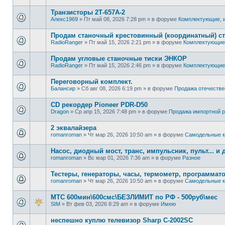
Транзисторы 2Т-657А-2
Алекс1969
»
Пт май 08, 2026 7:28 pm
» в форуме
Комплектующие, 
Продам станочный крестовинный (координатный) с
RadioRanger
»
Пт май 15, 2026 2:21 pm
» в форуме
Комплектующие
Продам угловые станочные тиски ЭНКОР
RadioRanger
»
Пт май 15, 2026 2:46 pm
» в форуме
Комплектующие
Переговорный комплект.
Балансир
»
Сб авг 08, 2026 6:19 pm
» в форуме
Продажа отечестве
CD рекордер Pioneer PDR-D50
Dragon
»
Ср апр 15, 2026 7:48 pm
» в форуме
Продажа импортной р
2 эквалайзера
romanroman
»
Чт мар 26, 2026 10:50 am
» в форуме
Самодельные к
Насос, диодный мост, транс, импульсник, пульт... и 
romanroman
»
Вс мар 01, 2026 7:36 am
» в форуме
Разное
Тестеры, генераторы, часы, термометр, программат
romanroman
»
Чт мар 26, 2026 10:50 am
» в форуме
Самодельные к
МТС 600мин\600смс\БЕЗЛИМИТ по РФ - 500руб\мес
SIM
»
Вт фев 03, 2026 8:29 am
» в форуме
Имею
неспешно куплю телевизор Sharp C-2002SC