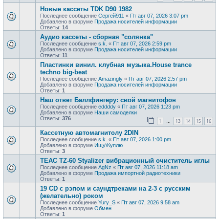
Новые кассеты TDK D90 1982
Последнее сообщение
Сергей911
«
Пт авг 07, 2026 3:07 pm
Добавлено в форуме
Продажa носителей информации
Ответы:
14
Аудио кассеты - сборная "солянка"
Последнее сообщение
s.k.
«
Пт авг 07, 2026 2:59 pm
Добавлено в форуме
Продажa носителей информации
Ответы:
11
Пластинки винил. клубная музыка.House trance
techno big-beat
Последнее сообщение
Amazingly
«
Пт авг 07, 2026 2:57 pm
Добавлено в форуме
Продажa носителей информации
Ответы:
1
Наш ответ Баллфингеру: свой магнитофон
Последнее сообщение
eddddy
«
Пт авг 07, 2026 1:23 pm
Добавлено в форуме
Наши самоделки
Ответы:
376
1
13
14
15
16
…
Кассетную автомагнитолу 2DIN
Последнее сообщение
s.k.
«
Пт авг 07, 2026 1:00 pm
Добавлено в форуме
Ищу\Куплю
Ответы:
3
TEAC TZ-60 Styalizer вибрационный очиститель иглы
Последнее сообщение
AgNz
«
Пт авг 07, 2026 11:18 am
Добавлено в форуме
Продажа импортной радиотехники
Ответы:
1
19 CD с рэпом и саундтреками на 2-3 с русским
(желательно) роком
Последнее сообщение
Yury_S
«
Пт авг 07, 2026 9:58 am
Добавлено в форуме
Обмен
Ответы:
1