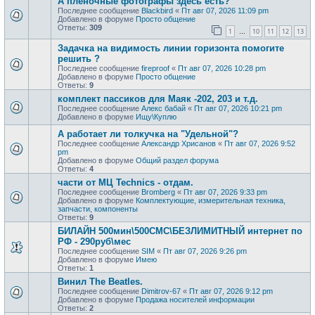
А плёночные фотографы здесь есть?
Последнее сообщение
Blackbird
«
Пт авг 07, 2026 11:09 pm
Добавлено в форуме
Просто общение
Ответы:
309
1
10
11
12
13
…
Задачка на видимость линии горизонта помогите
решить ?
Последнее сообщение
fireproof
«
Пт авг 07, 2026 10:28 pm
Добавлено в форуме
Просто общение
Ответы:
9
комплект пассиков для Маяк -202, 203 и т.д.
Последнее сообщение
Алекс бабай
«
Пт авг 07, 2026 10:21 pm
Добавлено в форуме
Ищу\Куплю
А работает ли толкучка на "Удельной"?
Последнее сообщение
Александр Хрисанов
«
Пт авг 07, 2026 9:52
pm
Добавлено в форуме
Общий раздел форума
Ответы:
4
части от МЦ Technics - отдам.
Последнее сообщение
Bromberg
«
Пт авг 07, 2026 9:33 pm
Добавлено в форуме
Комплектующие, измерительная техника,
запчасти, компоненты
Ответы:
9
БИЛАЙН 500мин\500СМС\БЕЗЛИМИТНЫЙ интернет по
РФ - 290руб\мес
Последнее сообщение
SIM
«
Пт авг 07, 2026 9:26 pm
Добавлено в форуме
Имею
Ответы:
1
Винил The Beatles.
Последнее сообщение
Dimitrov-67
«
Пт авг 07, 2026 9:12 pm
Добавлено в форуме
Продажa носителей информации
Ответы:
2