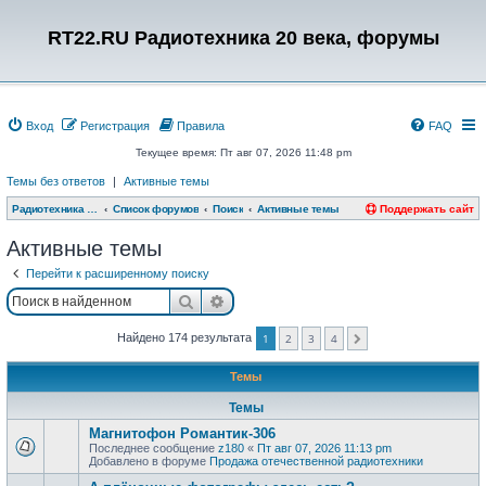
RT22.RU Радиотехника 20 века, форумы
Вход
Регистрация
Правила
FAQ
Текущее время: Пт авг 07, 2026 11:48 pm
Темы без ответов
|
Активные темы
Радиотехника 20 века, форумы
Список форумов
Поиск
Активные темы
Поддержать сайт
Активные темы
Перейти к расширенному поиску
Поиск
Расширенный поиск
Найдено 174 результата
1
2
3
4
След.
Темы
Темы
Магнитофон Романтик-306
Последнее сообщение
z180
«
Пт авг 07, 2026 11:13 pm
Добавлено в форуме
Продажа отечественной радиотехники