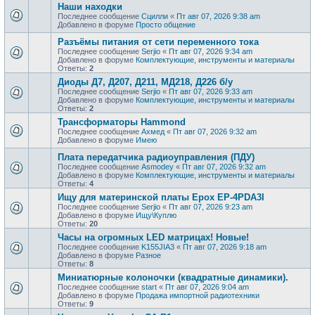
Наши находки
Последнее сообщение
Сцилли
«
Пт авг 07, 2026 9:38 am
Добавлено в форуме
Просто общение
Разъёмы питания от сети переменного тока
Последнее сообщение
Serjio
«
Пт авг 07, 2026 9:34 am
Добавлено в форуме
Комплектующие, инструменты и материалы
Ответы:
2
Диоды Д7, Д207, Д211, МД218, Д226 б/у
Последнее сообщение
Serjio
«
Пт авг 07, 2026 9:33 am
Добавлено в форуме
Комплектующие, инструменты и материалы
Ответы:
2
Трансформаторы Hammond
Последнее сообщение
Ахмед
«
Пт авг 07, 2026 9:32 am
Добавлено в форуме
Имею
Плата передатчика радиоуправления (ПДУ)
Последнее сообщение
Asmodey
«
Пт авг 07, 2026 9:32 am
Добавлено в форуме
Комплектующие, инструменты и материалы
Ответы:
4
Ищу для материнской платы Epox EP-4PDA3I
Последнее сообщение
Serjio
«
Пт авг 07, 2026 9:23 am
Добавлено в форуме
Ищу\Куплю
Ответы:
20
Часы на огромных LED матрицах! Новые!
Последнее сообщение
K155JIA3
«
Пт авг 07, 2026 9:18 am
Добавлено в форуме
Разное
Ответы:
8
Миниатюрные колоночки (квадратные динамики).
Последнее сообщение
start
«
Пт авг 07, 2026 9:04 am
Добавлено в форуме
Продажа импортной радиотехники
Ответы:
9