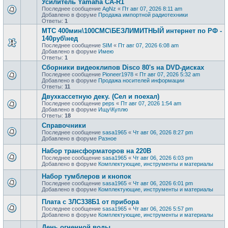
Усилитель Yamaha CA-R1
Последнее сообщение
AgNz
«
Пт авг 07, 2026 8:11 am
Добавлено в форуме
Продажа импортной радиотехники
Ответы:
1
МТС 400мин\100СМС\БЕЗЛИМИТНЫЙ интернет по РФ -
140руб\нед
Последнее сообщение
SIM
«
Пт авг 07, 2026 6:08 am
Добавлено в форуме
Имею
Ответы:
1
Сборники видеоклипов Disco 80's на DVD-дисках
Последнее сообщение
Pioneer1978
«
Пт авг 07, 2026 5:32 am
Добавлено в форуме
Продажa носителей информации
Ответы:
11
Двухкассетную деку. (Сел и поехал)
Последнее сообщение
peps
«
Пт авг 07, 2026 1:54 am
Добавлено в форуме
Ищу\Куплю
Ответы:
18
Справочники
Последнее сообщение
sasa1965
«
Чт авг 06, 2026 8:27 pm
Добавлено в форуме
Разное
Набор трансформаторов на 220В
Последнее сообщение
sasa1965
«
Чт авг 06, 2026 6:03 pm
Добавлено в форуме
Комплектующие, инструменты и материалы
Набор тумблеров и кнопок
Последнее сообщение
sasa1965
«
Чт авг 06, 2026 6:01 pm
Добавлено в форуме
Комплектующие, инструменты и материалы
Плата с 3ЛС338Б1 от прибора
Последнее сообщение
sasa1965
«
Чт авг 06, 2026 5:57 pm
Добавлено в форуме
Комплектующие, инструменты и материалы
День огненной воды.