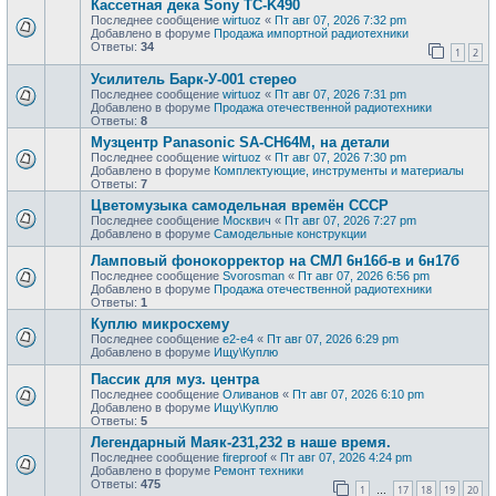
Кассетная дека Sony TC-K490
Последнее сообщение
wirtuoz
«
Пт авг 07, 2026 7:32 pm
Добавлено в форуме
Продажа импортной радиотехники
Ответы:
34
1
2
Усилитель Барк-У-001 стерео
Последнее сообщение
wirtuoz
«
Пт авг 07, 2026 7:31 pm
Добавлено в форуме
Продажа отечественной радиотехники
Ответы:
8
Музцентр Panasonic SA-CH64M, на детали
Последнее сообщение
wirtuoz
«
Пт авг 07, 2026 7:30 pm
Добавлено в форуме
Комплектующие, инструменты и материалы
Ответы:
7
Цветомузыка самодельная времён СССР
Последнее сообщение
Москвич
«
Пт авг 07, 2026 7:27 pm
Добавлено в форуме
Самодельные конструкции
Ламповый фонокорректор на СМЛ 6н16б-в и 6н17б
Последнее сообщение
Svorosman
«
Пт авг 07, 2026 6:56 pm
Добавлено в форуме
Продажа отечественной радиотехники
Ответы:
1
Куплю микросхему
Последнее сообщение
e2-e4
«
Пт авг 07, 2026 6:29 pm
Добавлено в форуме
Ищу\Куплю
Пассик для муз. центра
Последнее сообщение
Оливанов
«
Пт авг 07, 2026 6:10 pm
Добавлено в форуме
Ищу\Куплю
Ответы:
5
Легендарный Маяк-231,232 в наше время.
Последнее сообщение
fireproof
«
Пт авг 07, 2026 4:24 pm
Добавлено в форуме
Ремонт техники
Ответы:
475
1
17
18
19
20
…