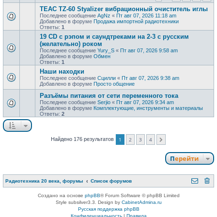
TEAC TZ-60 Styalizer вибрационный очиститель иглы
Последнее сообщение
AgNz
«
Пт авг 07, 2026 11:18 am
Добавлено в форуме
Продажа импортной радиотехники
Ответы:
1
19 CD с рэпом и саундтреками на 2-3 с русским
(желательно) роком
Последнее сообщение
Yury_S
«
Пт авг 07, 2026 9:58 am
Добавлено в форуме
Обмен
Ответы:
1
Наши находки
Последнее сообщение
Сцилли
«
Пт авг 07, 2026 9:38 am
Добавлено в форуме
Просто общение
Разъёмы питания от сети переменного тока
Последнее сообщение
Serjio
«
Пт авг 07, 2026 9:34 am
Добавлено в форуме
Комплектующие, инструменты и материалы
Ответы:
2
Найдено 176 результатов
1
2
3
4
След.
Перейти
Радиотехника 20 века, форумы
Список форумов
Создано на основе
phpBB
® Forum Software © phpBB Limited
Style subsilver3.3. Design by
CabinetAdmina.ru
Русская поддержка phpBB
Конфиденциальность
|
Правила