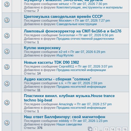
Последнее сообщение
wirtuoz
«
Пт авг 07, 2026 7:30 pm
Добавлено в форуме
Комплектующие, инструменты и материалы
Ответы:
7
Цветомузыка самодельная времён СССР
Последнее сообщение
Москвич
«
Пт авг 07, 2026 7:27 pm
Добавлено в форуме
Самодельные конструкции
Ламповый фонокорректор на СМЛ 6н16б-в и 6н17б
Последнее сообщение
Svorosman
«
Пт авг 07, 2026 6:56 pm
Добавлено в форуме
Продажа отечественной радиотехники
Ответы:
1
Куплю микросхему
Последнее сообщение
e2-e4
«
Пт авг 07, 2026 6:29 pm
Добавлено в форуме
Ищу\Куплю
Новые кассеты TDK D90 1982
Последнее сообщение
Сергей911
«
Пт авг 07, 2026 3:07 pm
Добавлено в форуме
Продажa носителей информации
Ответы:
14
Аудио кассеты - сборная "солянка"
Последнее сообщение
s.k.
«
Пт авг 07, 2026 2:59 pm
Добавлено в форуме
Продажa носителей информации
Ответы:
11
Пластинки винил. клубная музыка.House trance
techno big-beat
Последнее сообщение
Amazingly
«
Пт авг 07, 2026 2:57 pm
Добавлено в форуме
Продажa носителей информации
Ответы:
1
Наш ответ Баллфингеру: свой магнитофон
Последнее сообщение
eddddy
«
Пт авг 07, 2026 1:23 pm
Добавлено в форуме
Наши самоделки
Ответы:
376
1
13
14
15
16
…