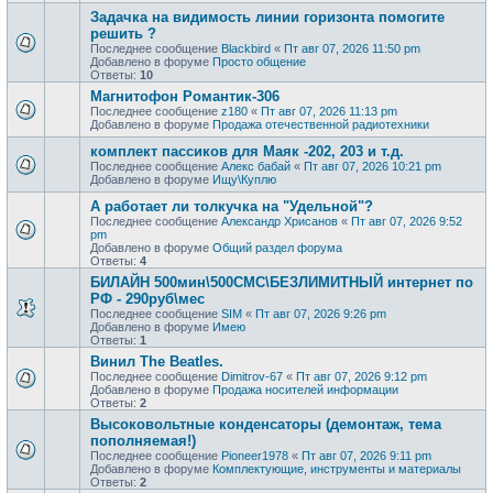
Задачка на видимость линии горизонта помогите
решить ?
Последнее сообщение
Blackbird
«
Пт авг 07, 2026 11:50 pm
Добавлено в форуме
Просто общение
Ответы:
10
Магнитофон Романтик-306
Последнее сообщение
z180
«
Пт авг 07, 2026 11:13 pm
Добавлено в форуме
Продажа отечественной радиотехники
комплект пассиков для Маяк -202, 203 и т.д.
Последнее сообщение
Алекс бабай
«
Пт авг 07, 2026 10:21 pm
Добавлено в форуме
Ищу\Куплю
А работает ли толкучка на "Удельной"?
Последнее сообщение
Александр Хрисанов
«
Пт авг 07, 2026 9:52
pm
Добавлено в форуме
Общий раздел форума
Ответы:
4
БИЛАЙН 500мин\500СМС\БЕЗЛИМИТНЫЙ интернет по
РФ - 290руб\мес
Последнее сообщение
SIM
«
Пт авг 07, 2026 9:26 pm
Добавлено в форуме
Имею
Ответы:
1
Винил The Beatles.
Последнее сообщение
Dimitrov-67
«
Пт авг 07, 2026 9:12 pm
Добавлено в форуме
Продажa носителей информации
Ответы:
2
Высоковольтные конденсаторы (демонтаж, тема
пополняемая!)
Последнее сообщение
Pioneer1978
«
Пт авг 07, 2026 9:11 pm
Добавлено в форуме
Комплектующие, инструменты и материалы
Ответы:
2