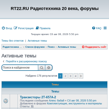
RT22.RU Радиотехника 20 века, форумы
Вход
Регистрация
Правила
FAQ
Текущее время: Сб авг 08, 2026 5:50 pm
Темы без ответов
|
Активные темы
Радиотехника 20 века, форумы
Список форумов
Поиск
Активные темы
Поддержать сайт
Активные темы
Перейти к расширенному поиску
Поиск
Расширенный поиск
Найдено 176 результатов
1
2
3
4
След.
Темы
Темы
Транзисторы 2Т-657А-2
Последнее сообщение
Алекс бабай
«
Сб авг 08, 2026 5:50 pm
Добавлено в форуме
Комплектующие, инструменты и материалы
Ответы:
11