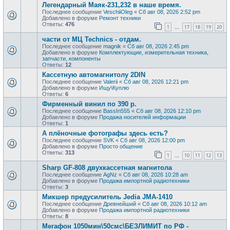
Легендарный Маяк-231,232 в наше время.
Последнее сообщение
VeschiiOleg
«
Сб авг 08, 2026 2:52 pm
Добавлено в форуме
Ремонт техники
Ответы:
476
1
17
18
19
20
…
части от МЦ Technics - отдам.
Последнее сообщение
magnik
«
Сб авг 08, 2026 2:45 pm
Добавлено в форуме
Комплектующие, измерительная техника,
запчасти, компоненты
Ответы:
12
Кассетную автомагнитолу 2DIN
Последнее сообщение
Valerii
«
Сб авг 08, 2026 12:21 pm
Добавлено в форуме
Ищу\Куплю
Ответы:
6
Фирменный винил по 390 р.
Последнее сообщение
BassIn555
«
Сб авг 08, 2026 12:10 pm
Добавлено в форуме
Продажa носителей информации
Ответы:
1
А плёночные фотографы здесь есть?
Последнее сообщение
SVK
«
Сб авг 08, 2026 12:00 pm
Добавлено в форуме
Просто общение
Ответы:
313
1
10
11
12
13
…
Sharp GF-808 двухкассетная магнитола
Последнее сообщение
AgNz
«
Сб авг 08, 2026 10:28 am
Добавлено в форуме
Продажа импортной радиотехники
Ответы:
3
Микшер предусилитель Jedia JMA-1410
Последнее сообщение
Древнейший
«
Сб авг 08, 2026 10:12 am
Добавлено в форуме
Продажа импортной радиотехники
Ответы:
8
Мегафон 1050мин\50смс\БЕЗЛИМИТ по РФ -