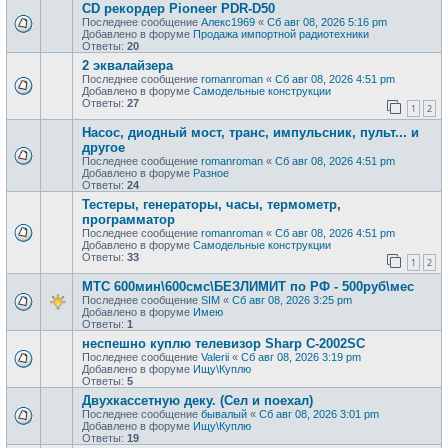
CD рекордер Pioneer PDR-D50
Последнее сообщение
Алекс1969
«
Сб авг 08, 2026 5:16 pm
Добавлено в форуме
Продажа импортной радиотехники
Ответы:
20
2 эквалайзера
Последнее сообщение
romanroman
«
Сб авг 08, 2026 4:51 pm
Добавлено в форуме
Самодельные конструкции
Ответы:
27
1
2
Насос, диодный мост, транс, импульсник, пульт... и
другое
Последнее сообщение
romanroman
«
Сб авг 08, 2026 4:51 pm
Добавлено в форуме
Разное
Ответы:
24
Тестеры, генераторы, часы, термометр,
программатор
Последнее сообщение
romanroman
«
Сб авг 08, 2026 4:51 pm
Добавлено в форуме
Самодельные конструкции
Ответы:
33
1
2
МТС 600мин\600смс\БЕЗЛИМИТ по РФ - 500руб\мес
Последнее сообщение
SIM
«
Сб авг 08, 2026 3:25 pm
Добавлено в форуме
Имею
Ответы:
1
неспешно куплю телевизор Sharp C-2002SC
Последнее сообщение
Valerii
«
Сб авг 08, 2026 3:19 pm
Добавлено в форуме
Ищу\Куплю
Ответы:
5
Двухкассетную деку. (Сел и поехал)
Последнее сообщение
бывалый
«
Сб авг 08, 2026 3:01 pm
Добавлено в форуме
Ищу\Куплю
Ответы:
19