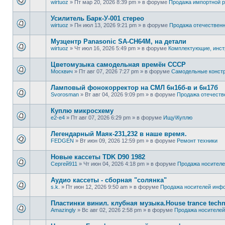
wirtuoz
»
Пт мар 20, 2026 8:39 pm
» в форуме
Продажа импортной р
Усилитель Барк-У-001 стерео
wirtuoz
»
Пн июл 13, 2026 9:21 pm
» в форуме
Продажа отечественн
Музцентр Panasonic SA-CH64M, на детали
wirtuoz
»
Чт июл 16, 2026 5:49 pm
» в форуме
Комплектующие, инст
Цветомузыка самодельная времён СССР
Москвич
»
Пт авг 07, 2026 7:27 pm
» в форуме
Самодельные конст
Ламповый фонокорректор на СМЛ 6н16б-в и 6н17б
Svorosman
»
Вт авг 04, 2026 9:09 pm
» в форуме
Продажа отечеств
Куплю микросхему
e2-e4
»
Пт авг 07, 2026 6:29 pm
» в форуме
Ищу\Куплю
Легендарный Маяк-231,232 в наше время.
FEDGEN
»
Вт июн 09, 2026 12:59 pm
» в форуме
Ремонт техники
Новые кассеты TDK D90 1982
Сергей911
»
Чт июн 04, 2026 4:18 pm
» в форуме
Продажa носител
Аудио кассеты - сборная "солянка"
s.k.
»
Пт июн 12, 2026 9:50 am
» в форуме
Продажa носителей инф
Пластинки винил. клубная музыка.House trance techn
Amazingly
»
Вс авг 02, 2026 2:58 pm
» в форуме
Продажa носителе