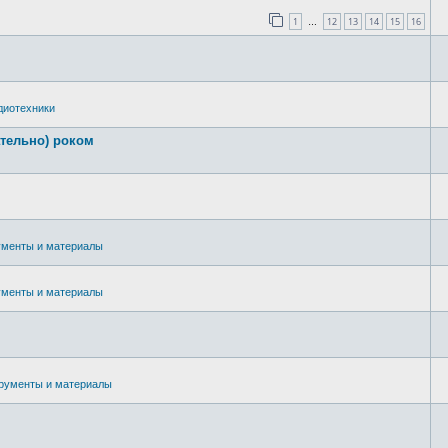
1
12
13
14
15
16
…
диотехники
ательно) роком
ументы и материалы
ументы и материалы
рументы и материалы