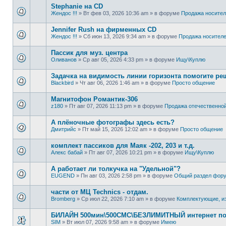
Stephanie на CD
Жендос !!!
»
Вт фев 03, 2026 10:36 am
» в форуме
Продажa носите
Jennifer Rush на фирменных CD
Жендос !!!
»
Сб июн 13, 2026 9:34 am
» в форуме
Продажa носител
Пассик для муз. центра
Оливанов
»
Ср авг 05, 2026 4:33 pm
» в форуме
Ищу\Куплю
Задачка на видимость линии горизонта помогите ре
Blackbird
»
Чт авг 06, 2026 1:46 am
» в форуме
Просто общение
Магнитофон Романтик-306
z180
»
Пт авг 07, 2026 11:13 pm
» в форуме
Продажа отечественной
А плёночные фотографы здесь есть?
Дмитрийс
»
Пт май 15, 2026 12:02 am
» в форуме
Просто общение
комплект пассиков для Маяк -202, 203 и т.д.
Алекс бабай
»
Пт авг 07, 2026 10:21 pm
» в форуме
Ищу\Куплю
А работает ли толкучка на "Удельной"?
EUGEND
»
Пн авг 03, 2026 2:58 pm
» в форуме
Общий раздел фор
части от МЦ Technics - отдам.
Bromberg
»
Ср июл 22, 2026 7:10 am
» в форуме
Комплектующие, из
БИЛАЙН 500мин\500СМС\БЕЗЛИМИТНЫЙ интернет по 
SIM
»
Вт июл 07, 2026 9:58 am
» в форуме
Имею