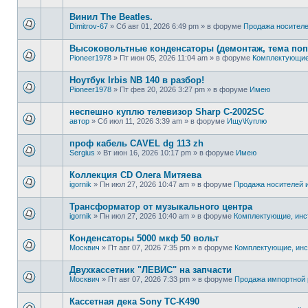
Винил The Beatles.
Dimitrov-67
»
Сб авг 01, 2026 6:49 pm
» в форуме
Продажa носител
Высоковольтные конденсаторы (демонтаж, тема поп
Pioneer1978
»
Пт июн 05, 2026 11:04 am
» в форуме
Комплектующие
Ноутбук Irbis NB 140 в разбор!
Pioneer1978
»
Пт фев 20, 2026 3:27 pm
» в форуме
Имею
неспешно куплю телевизор Sharp C-2002SC
автор
»
Сб июл 11, 2026 3:39 am
» в форуме
Ищу\Куплю
проф кaбель CАVЕL dg 113 zh
Sergius
»
Вт июн 16, 2026 10:17 pm
» в форуме
Имею
Коллекция CD Олега Митяева
igornik
»
Пн июл 27, 2026 10:47 am
» в форуме
Продажa носителей
Трансформатор от музыкального центра
igornik
»
Пн июл 27, 2026 10:40 am
» в форуме
Комплектующие, инс
Конденсаторы 5000 мкф 50 вольт
Москвич
»
Пт авг 07, 2026 7:35 pm
» в форуме
Комплектующие, ин
Двухкассетник "ЛЕВИС" на запчасти
Москвич
»
Пт авг 07, 2026 7:33 pm
» в форуме
Продажа импортной 
Кассетная дека Sony TC-K490