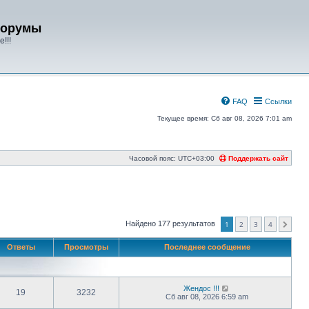
форумы
!!!
FAQ
Ссылки
Текущее время: Сб авг 08, 2026 7:01 am
Часовой пояс:
UTC+03:00
Поддержать сайт
Найдено 177 результатов
1
2
3
4
След.
Ответы
Просмотры
Последнее сообщение
Жендос !!!
19
3232
Сб авг 08, 2026 6:59 am