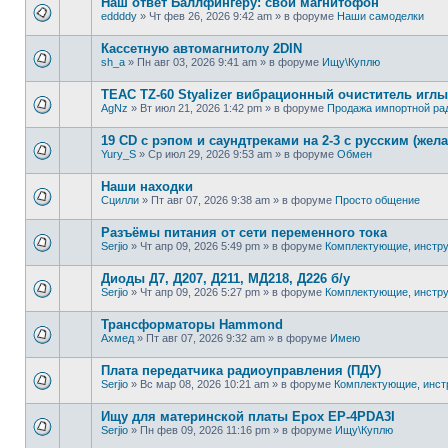
Наш ответ Баллфингеру: свой магнитофон
eddddy
»
Чт фев 26, 2026 9:42 am
» в форуме
Наши самоделки
Кассетную автомагнитолу 2DIN
sh_a
»
Пн авг 03, 2026 9:41 am
» в форуме
Ищу\Куплю
TEAC TZ-60 Styalizer вибрационный очиститель иглы
AgNz
»
Вт июл 21, 2026 1:42 pm
» в форуме
Продажа импортной ра
19 CD с рэпом и саундтреками на 2-3 с русским (жел
Yury_S
»
Ср июл 29, 2026 9:53 am
» в форуме
Обмен
Наши находки
Сцилли
»
Пт авг 07, 2026 9:38 am
» в форуме
Просто общение
Разъёмы питания от сети переменного тока
Serjio
»
Чт апр 09, 2026 5:49 pm
» в форуме
Комплектующие, инстр
Диоды Д7, Д207, Д211, МД218, Д226 б/у
Serjio
»
Чт апр 09, 2026 5:27 pm
» в форуме
Комплектующие, инстр
Трансформаторы Hammond
Ахмед
»
Пт авг 07, 2026 9:32 am
» в форуме
Имею
Плата передатчика радиоуправления (ПДУ)
Serjio
»
Вс мар 08, 2026 10:21 am
» в форуме
Комплектующие, инст
Ищу для материнской платы Epox EP-4PDA3I
Serjio
»
Пн фев 09, 2026 11:16 pm
» в форуме
Ищу\Куплю