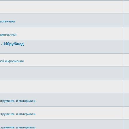
иотехники
диотехники
 140руб\нед
лей информации
струменты и материалы
струменты и материалы
струменты и материалы