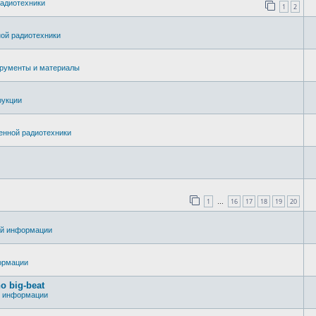
адиотехники
1
2
ой радиотехники
рументы и материалы
рукции
енной радиотехники
1
16
17
18
19
20
…
ей информации
ормации
o big-beat
й информации