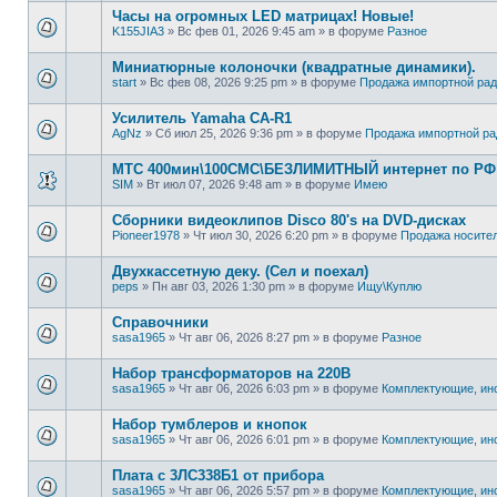
Часы на огромных LED матрицах! Новые!
K155JIA3
»
Вс фев 01, 2026 9:45 am
» в форуме
Разное
Миниатюрные колоночки (квадратные динамики).
start
»
Вс фев 08, 2026 9:25 pm
» в форуме
Продажа импортной рад
Усилитель Yamaha CA-R1
AgNz
»
Сб июл 25, 2026 9:36 pm
» в форуме
Продажа импортной ра
МТС 400мин\100СМС\БЕЗЛИМИТНЫЙ интернет по РФ -
SIM
»
Вт июл 07, 2026 9:48 am
» в форуме
Имею
Сборники видеоклипов Disco 80's на DVD-дисках
Pioneer1978
»
Чт июл 30, 2026 6:20 pm
» в форуме
Продажa носите
Двухкассетную деку. (Сел и поехал)
peps
»
Пн авг 03, 2026 1:30 pm
» в форуме
Ищу\Куплю
Справочники
sasa1965
»
Чт авг 06, 2026 8:27 pm
» в форуме
Разное
Набор трансформаторов на 220В
sasa1965
»
Чт авг 06, 2026 6:03 pm
» в форуме
Комплектующие, ин
Набор тумблеров и кнопок
sasa1965
»
Чт авг 06, 2026 6:01 pm
» в форуме
Комплектующие, ин
Плата с 3ЛС338Б1 от прибора
sasa1965
»
Чт авг 06, 2026 5:57 pm
» в форуме
Комплектующие, ин