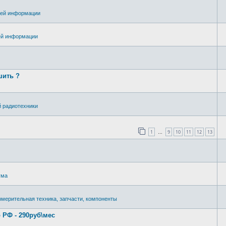
лей информации
ей информации
шить ?
 радиотехники
1
9
10
11
12
13
…
ума
мерительная техника, запчасти, компоненты
РФ - 290руб\мес