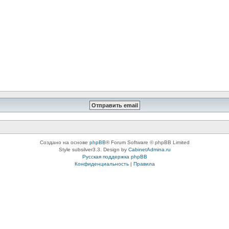
Создано на основе
phpBB
® Forum Software © phpBB Limited
Style subsilver3.3. Design by
CabinetAdmina.ru
Русская поддержка phpBB
Конфиденциальность
|
Правила