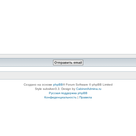
Создано на основе
phpBB
® Forum Software © phpBB Limited
Style subsilver3.3. Design by
CabinetAdmina.ru
Русская поддержка phpBB
Конфиденциальность
|
Правила