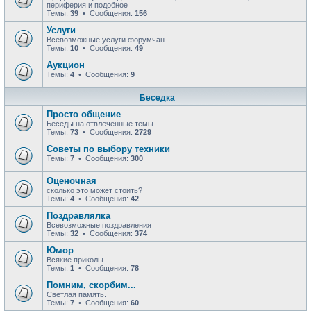
периферия и подобное
Темы:
39
• Сообщения:
156
Услуги
Всевозможные услуги форумчан
Темы:
10
• Сообщения:
49
Аукцион
Темы:
4
• Сообщения:
9
Беседка
Просто общение
Беседы на отвлеченные темы
Темы:
73
• Сообщения:
2729
Советы по выбору техники
Темы:
7
• Сообщения:
300
Оценочная
сколько это может стоить?
Темы:
4
• Сообщения:
42
Поздравлялка
Всевозможные поздравления
Темы:
32
• Сообщения:
374
Юмор
Всякие приколы
Темы:
1
• Сообщения:
78
Помним, скорбим...
Светлая память.
Темы:
7
• Сообщения:
60