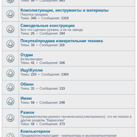
Темы:
95
• Сообщения:
683
Комплектующие, инструменты и материалы
Покупка-продажа
Темы:
345
• Сообщения:
1319
Самодельные конструкции
Все что сделано руками, а не на заводе
Темы:
25
• Сообщения:
194
Покупка\продажа измерительная техника
Темы:
32
• Сообщения:
119
Отдам
Безвозмездно
Темы:
41
• Сообщения:
166
Ищу\Куплю
Темы:
210
• Сообщения:
1304
Обмен
Темы:
31
• Сообщения:
133
Имею
Темы:
56
• Сообщения:
248
Разное
Продажа/покупка разного технического(электронного), что не попало в
другие разделы "Барахолки"
Темы:
42
• Сообщения:
173
Компьютерное
Продажа\покупка\отдам\ - компьютеры и околокомпьютерная