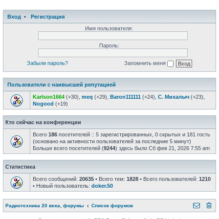
Вход
•
Регистрация
Имя пользователя:
Пароль:
Забыли пароль?
Запомнить меня
Пользователи с наивысшей репутацией
Karlson1664
(+30),
meq
(+29),
Baron111111
(+24),
С. Михалыч
(+23),
Nogood
(+19)
Кто сейчас на конференции
Всего
186
посетителей :: 5 зарегистрированных, 0 скрытых и 181 гость
(основано на активности пользователей за последние 5 минут)
Больше всего посетителей (
9244
) здесь было Сб фев 21, 2026 7:55 am
Статистика
Всего сообщений:
20635
• Всего тем:
1828
• Всего пользователей:
1210
• Новый пользователь:
doker.50
Радиотехника 20 века, форумы
Список форумов