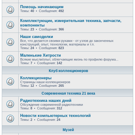
Помощь начинающим
Темы:
40
• Сообщения:
492
Комплектующие, измерительная техника, запчасти,
компоненты
Темы:
23
• Сообщения:
366
Наши самоделки
Все, что делается своими руками - от узлов до законченных
конструкций, опыт, технологии, материалы и т.п.
Темы:
24
• Сообщения:
823
Маленькие Хитрости
Всякие мысли/опыт, облегчающие жизнь по профилю форума...
Темы:
7
• Сообщения:
142
Клуб коллекционеров
Коллекционеры
Страницы наши коллекционеров
Темы:
12
• Сообщения:
265
Современная техника 21 века
Радиотехника наших дней
Обсуждение современной радиотехники
Темы:
8
• Сообщения:
312
Новости компьютерных технологий
Темы:
2
• Сообщения:
24
Музей