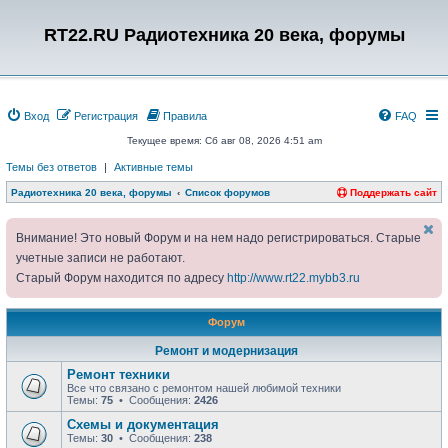
RT22.RU Радиотехника 20 века, форумы
Вход
Регистрация
Правила
FAQ
Текущее время: Сб авг 08, 2026 4:51 am
Темы без ответов
|
Активные темы
Радиотехника 20 века, форумы
Список форумов
Поддержать сайт
Внимание! Это новый Форум и на нем надо регистрироваться. Старые
учетные записи не работают.
Старый Форум находится по адресу
http://www.rt22.mybb3.ru
Форум
Ремонт и модернизация
Ремонт техники
Все что связано с ремонтом нашей любимой техники
Темы:
75
• Сообщения:
2426
Схемы и документация
Темы:
30
• Сообщения:
238