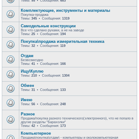
Темы:
95
• Сообщения:
683
Комплектующие, инструменты и материалы
Покупка-продажа
Темы:
345
• Сообщения:
1319
Самодельные конструкции
Все что сделано руками, а не на заводе
Темы:
25
• Сообщения:
194
Покупка\продажа измерительная техника
Темы:
32
• Сообщения:
119
Отдам
Безвозмездно
Темы:
41
• Сообщения:
166
Ищу\Куплю
Темы:
210
• Сообщения:
1304
Обмен
Темы:
31
• Сообщения:
133
Имею
Темы:
56
• Сообщения:
248
Разное
Продажа/покупка разного технического(электронного), что не попало в
другие разделы "Барахолки"
Темы:
42
• Сообщения:
173
Компьютерное
Продажа\покупка\отдам\ - компьютеры и околокомпьютерная