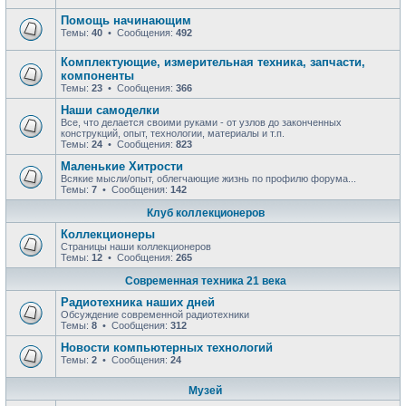
Помощь начинающим
Темы:
40
• Сообщения:
492
Комплектующие, измерительная техника, запчасти,
компоненты
Темы:
23
• Сообщения:
366
Наши самоделки
Все, что делается своими руками - от узлов до законченных
конструкций, опыт, технологии, материалы и т.п.
Темы:
24
• Сообщения:
823
Маленькие Хитрости
Всякие мысли/опыт, облегчающие жизнь по профилю форума...
Темы:
7
• Сообщения:
142
Клуб коллекционеров
Коллекционеры
Страницы наши коллекционеров
Темы:
12
• Сообщения:
265
Современная техника 21 века
Радиотехника наших дней
Обсуждение современной радиотехники
Темы:
8
• Сообщения:
312
Новости компьютерных технологий
Темы:
2
• Сообщения:
24
Музей