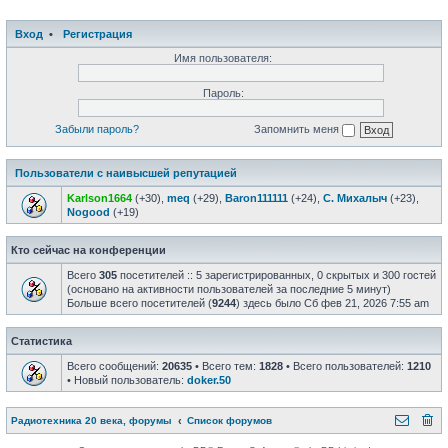
Вход
•
Регистрация
Имя пользователя:
Пароль:
Забыли пароль?
Запомнить меня
Пользователи с наивысшей репутацией
Karlson1664
(+30),
meq
(+29),
Baron111111
(+24),
С. Михалыч
(+23),
Nogood
(+19)
Кто сейчас на конференции
Всего
305
посетителей :: 5 зарегистрированных, 0 скрытых и 300 гостей
(основано на активности пользователей за последние 5 минут)
Больше всего посетителей (
9244
) здесь было Сб фев 21, 2026 7:55 am
Статистика
Всего сообщений:
20635
• Всего тем:
1828
• Всего пользователей:
1210
• Новый пользователь:
doker.50
Радиотехника 20 века, форумы
Список форумов