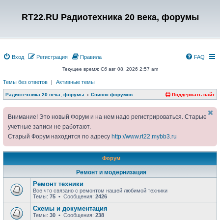
RT22.RU Радиотехника 20 века, форумы
Вход
Регистрация
Правила
FAQ
Текущее время: Сб авг 08, 2026 2:57 am
Темы без ответов
|
Активные темы
Радиотехника 20 века, форумы
Список форумов
Поддержать сайт
Внимание! Это новый Форум и на нем надо регистрироваться. Старые
учетные записи не работают.
Старый Форум находится по адресу
http://www.rt22.mybb3.ru
Форум
Ремонт и модернизация
Ремонт техники
Все что связано с ремонтом нашей любимой техники
Темы:
75
• Сообщения:
2426
Схемы и документация
Темы:
30
• Сообщения:
238