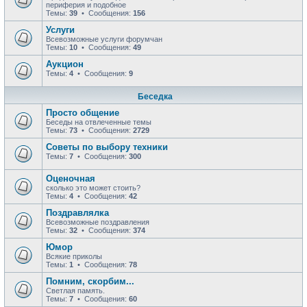
периферия и подобное
Темы:
39
• Сообщения:
156
Услуги
Всевозможные услуги форумчан
Темы:
10
• Сообщения:
49
Аукцион
Темы:
4
• Сообщения:
9
Беседка
Просто общение
Беседы на отвлеченные темы
Темы:
73
• Сообщения:
2729
Советы по выбору техники
Темы:
7
• Сообщения:
300
Оценочная
сколько это может стоить?
Темы:
4
• Сообщения:
42
Поздравлялка
Всевозможные поздравления
Темы:
32
• Сообщения:
374
Юмор
Всякие приколы
Темы:
1
• Сообщения:
78
Помним, скорбим...
Светлая память.
Темы:
7
• Сообщения:
60