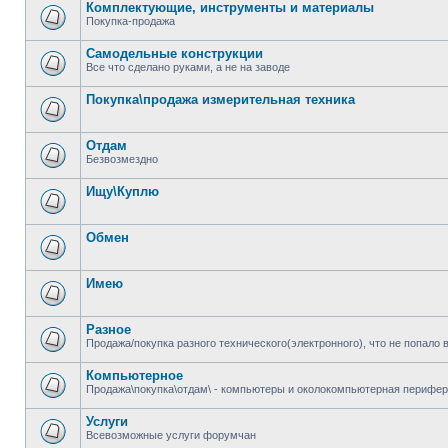
Комплектующие, инструменты и материалы
Покупка-продажа
Самодельные конструкции
Все что сделано руками, а не на заводе
Покупка\продажа измерительная техника
Отдам
Безвозмездно
Ищу\Куплю
Обмен
Имею
Разное
Продажа/покупка разного технического(электронного), что не попало 
Компьютерное
Продажа\покупка\отдам\ - компьютеры и околокомпьютерная перифер
Услуги
Всевозможные услуги форумчан