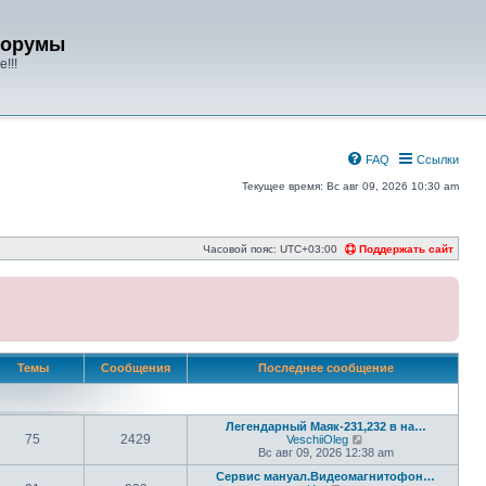
форумы
!!!
FAQ
Ссылки
Текущее время: Вс авг 09, 2026 10:30 am
Часовой пояс:
UTC+03:00
Поддержать сайт
Темы
Сообщения
Последнее сообщение
Легендарный Маяк-231,232 в на…
75
2429
П
VeschiiOleg
е
Вс авг 09, 2026 12:38 am
р
Сервис мануал.Видеомагнитофон…
е