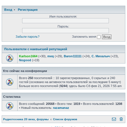
Вход
•
Регистрация
Имя пользователя:
Пароль:
Забыли пароль?
Запомнить меня
Пользователи с наивысшей репутацией
Karlson1664
(+30),
meq
(+29),
Baron111111
(+24),
С. Михалыч
(+23),
Nogood
(+19)
Кто сейчас на конференции
Всего
250
посетителей :: 10 зарегистрированных, 0 скрытых и 240
гостей (основано на активности пользователей за последние 5 минут)
Больше всего посетителей (
9244
) здесь было Сб фев 21, 2026 7:55 am
Статистика
Всего сообщений:
20568
• Всего тем:
1819
• Всего пользователей:
1208
• Новый пользователь:
razamanaz
Радиотехника 20 века, форумы
Список форумов