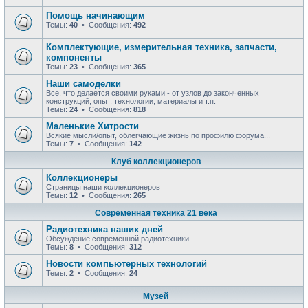
Помощь начинающим
Темы:
40
• Сообщения:
492
Комплектующие, измерительная техника, запчасти,
компоненты
Темы:
23
• Сообщения:
365
Наши самоделки
Все, что делается своими руками - от узлов до законченных
конструкций, опыт, технологии, материалы и т.п.
Темы:
24
• Сообщения:
818
Маленькие Хитрости
Всякие мысли/опыт, облегчающие жизнь по профилю форума...
Темы:
7
• Сообщения:
142
Клуб коллекционеров
Коллекционеры
Страницы наши коллекционеров
Темы:
12
• Сообщения:
265
Современная техника 21 века
Радиотехника наших дней
Обсуждение современной радиотехники
Темы:
8
• Сообщения:
312
Новости компьютерных технологий
Темы:
2
• Сообщения:
24
Музей