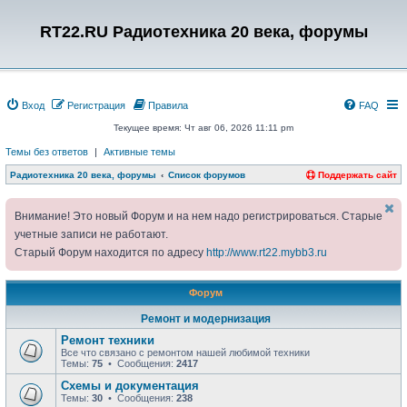
RT22.RU Радиотехника 20 века, форумы
Вход
Регистрация
Правила
FAQ
Текущее время: Чт авг 06, 2026 11:11 pm
Темы без ответов
|
Активные темы
Радиотехника 20 века, форумы
Список форумов
Поддержать сайт
Внимание! Это новый Форум и на нем надо регистрироваться. Старые
учетные записи не работают.
Старый Форум находится по адресу
http://www.rt22.mybb3.ru
Форум
Ремонт и модернизация
Ремонт техники
Все что связано с ремонтом нашей любимой техники
Темы:
75
• Сообщения:
2417
Схемы и документация
Темы:
30
• Сообщения:
238