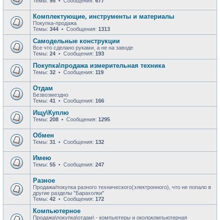
Темы:
95
• Сообщения:
677
Комплектующие, инструменты и материалы
Покупка-продажа
Темы:
344
• Сообщения:
1313
Самодельные конструкции
Все что сделано руками, а не на заводе
Темы:
24
• Сообщения:
193
Покупка\продажа измерительная техника
Темы:
32
• Сообщения:
119
Отдам
Безвозмездно
Темы:
41
• Сообщения:
166
Ищу\Куплю
Темы:
208
• Сообщения:
1295
Обмен
Темы:
31
• Сообщения:
132
Имею
Темы:
55
• Сообщения:
247
Разное
Продажа/покупка разного технического(электронного), что не попало в
другие разделы "Барахолки"
Темы:
42
• Сообщения:
172
Компьютерное
Продажа\покупка\отдам\ - компьютеры и околокомпьютерная