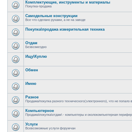
Комплектующие, инструменты и материалы
Покупка-продажа
Самодельные конструкции
Все что сделано руками, а не на заводе
Покупка\продажа измерительная техника
Отдам
Безвозмездно
Ищу\Куплю
Обмен
Имею
Разное
Продажа/покупка разного технического(электронного), что не попало 
Компьютерное
Продажа\покупка\отдам\ - компьютеры и околокомпьютерная перифер
Услуги
Всевозможные услуги форумчан