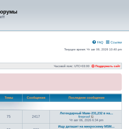
форумы
!!!
FAQ
Ссылки
Текущее время: Чт авг 06, 2026 10:40 pm
Часовой пояс:
UTC+03:00
Поддержать сайт
Темы
Сообщения
Последнее сообщение
Легендарный Маяк-231,232 в на…
75
2417
П
fireproof
е
Чт авг 06, 2026 6:34 pm
р
Ищу даташит на микросхему MSM…
е