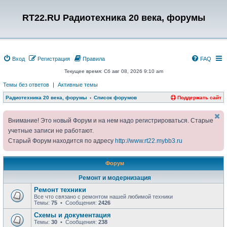
RT22.RU Радиотехника 20 века, форумы
Вход
Регистрация
Правила
FAQ
Текущее время: Сб авг 08, 2026 9:10 am
Темы без ответов
|
Активные темы
Радиотехника 20 века, форумы
Список форумов
Поддержать сайт
Внимание! Это новый Форум и на нем надо регистрироваться. Старые
учетные записи не работают.
Старый Форум находится по адресу
http://www.rt22.mybb3.ru
Форум
Ремонт и модернизация
Ремонт техники
Все что связано с ремонтом нашей любимой техники
Темы:
75
• Сообщения:
2426
Схемы и документация
Темы:
30
• Сообщения:
238