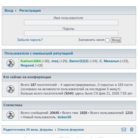
Вход
•
Регистрация
Имя пользователя:
Пароль:
Забыли пароль?
Запомнить меня
Пользователи с наивысшей репутацией
Karlson1664
(+30),
meq
(+29),
Baron111111
(+24),
С. Михалыч
(+23),
Nogood
(+19)
Кто сейчас на конференции
Всего
187
посетителей :: 4 зарегистрированных, 0 скрытых и 183 гостя
(основано на активности пользователей за последние 5 минут)
Больше всего посетителей (
9244
) здесь было Сб фев 21, 2026 7:55 am
Статистика
Всего сообщений:
20645
• Всего тем:
1828
• Всего пользователей:
1210
• Новый пользователь:
doker.50
Радиотехника 20 века, форумы
Список форумов