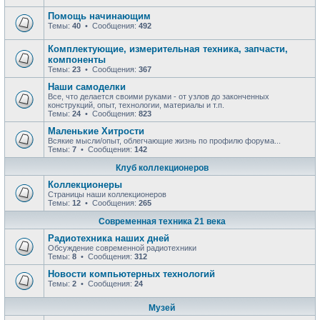
Помощь начинающим
Темы:
40
• Сообщения:
492
Комплектующие, измерительная техника, запчасти,
компоненты
Темы:
23
• Сообщения:
367
Наши самоделки
Все, что делается своими руками - от узлов до законченных
конструкций, опыт, технологии, материалы и т.п.
Темы:
24
• Сообщения:
823
Маленькие Хитрости
Всякие мысли/опыт, облегчающие жизнь по профилю форума...
Темы:
7
• Сообщения:
142
Клуб коллекционеров
Коллекционеры
Страницы наши коллекционеров
Темы:
12
• Сообщения:
265
Современная техника 21 века
Радиотехника наших дней
Обсуждение современной радиотехники
Темы:
8
• Сообщения:
312
Новости компьютерных технологий
Темы:
2
• Сообщения:
24
Музей