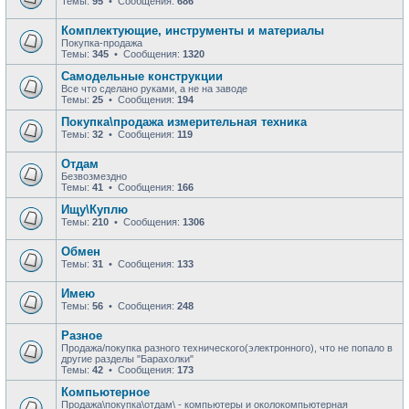
Темы:
95
• Сообщения:
686
Комплектующие, инструменты и материалы
Покупка-продажа
Темы:
345
• Сообщения:
1320
Самодельные конструкции
Все что сделано руками, а не на заводе
Темы:
25
• Сообщения:
194
Покупка\продажа измерительная техника
Темы:
32
• Сообщения:
119
Отдам
Безвозмездно
Темы:
41
• Сообщения:
166
Ищу\Куплю
Темы:
210
• Сообщения:
1306
Обмен
Темы:
31
• Сообщения:
133
Имею
Темы:
56
• Сообщения:
248
Разное
Продажа/покупка разного технического(электронного), что не попало в
другие разделы "Барахолки"
Темы:
42
• Сообщения:
173
Компьютерное
Продажа\покупка\отдам\ - компьютеры и околокомпьютерная