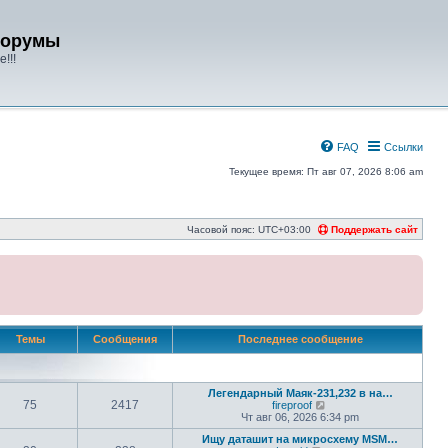
форумы
!!!
FAQ
Ссылки
Текущее время: Пт авг 07, 2026 8:06 am
Часовой пояс:
UTC+03:00
Поддержать сайт
Темы
Сообщения
Последнее сообщение
Легендарный Маяк-231,232 в на…
75
2417
П
fireproof
е
Чт авг 06, 2026 6:34 pm
р
Ищу даташит на микросхему MSM…
е