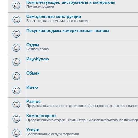
Комплектующие, инструменты и материалы
Покупка-продажа
Самодельные конструкции
Все что сделано руками, а не на заводе
Покупка\продажа измерительная техника
Отдам
Безвозмездно
Ищу\Куплю
Обмен
Имею
Разное
Продажа/покупка разного технического(электронного), что не попало 
Компьютерное
Продажа\покупка\отдам\ - компьютеры и околокомпьютерная перифер
Услуги
Всевозможные услуги форумчан