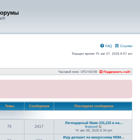
форумы
!!!
FAQ
Ссылки
Текущее время: Пт авг 07, 2026 8:07 am
Часовой пояс:
UTC+03:00
Поддержать сайт
Темы
Сообщения
Последнее сообщение
Легендарный Маяк-231,232 в на…
75
2417
П
fireproof
е
Чт авг 06, 2026 6:34 pm
р
Ищу даташит на микросхему MSM…
е