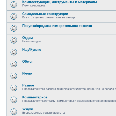
Комплектующие, инструменты и материалы
Покупка-продажа
Самодельные конструкции
Все что сделано руками, а не на заводе
Покупка\продажа измерительная техника
Отдам
Безвозмездно
Ищу\Куплю
Обмен
Имею
Разное
Продажа/покупка разного технического(электронного), что не попало 
Компьютерное
Продажа\покупка\отдам\ - компьютеры и околокомпьютерная перифер
Услуги
Всевозможные услуги форумчан